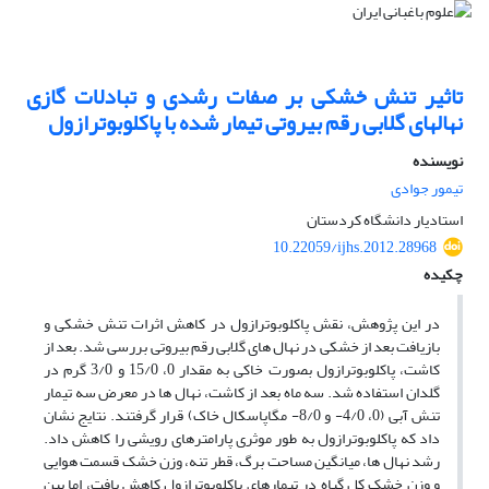
تاثیر تنش خشکی بر صفات رشدی و تبادلات گازی
نهالهای گلابی رقم بیروتی تیمار شده با پاکلوبوترازول
نویسنده
تیمور جوادی
استادیار دانشگاه کردستان
10.22059/ijhs.2012.28968
چکیده
در این پژوهش، نقش پاکلوبوترازول در کاهش اثرات تنش خشکی و
بازیافت بعد از خشکی در نهال های گلابی رقم بیروتی بررسی شد. بعد از
کاشت، پاکلوبوترازول بصورت خاکی به مقدار 0، 15/0 و 3/0 گرم در
گلدان استفاده شد. سه ماه بعد از کاشت، نهال ها در معرض سه تیمار
تنش آبی (0، 4/0- و 8/0- مگاپاسکال خاک) قرار گرفتند. نتایج نشان
داد که پاکلوبوترازول به طور موثری پارامترهای رویشی را کاهش داد.
رشد نهال ها، میانگین مساحت برگ، قطر تنه، وزن خشک قسمت هوایی
و وزن خشک کل گیاه در تیمارهای پاکلوبوترازول کاهش یافت، اما بین