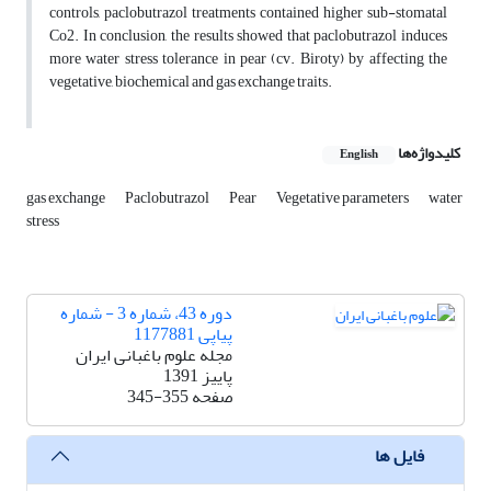
controls, paclobutrazol treatments contained higher sub-stomatal
Co2. In conclusion, the results showed that paclobutrazol induces
more water stress tolerance in pear (cv. Biroty) by affecting the
vegetative, biochemical and gas exchange traits.
کلیدواژه‌ها
English
gas exchange
Paclobutrazol
Pear
Vegetative parameters
water
stress
دوره 43، شماره 3 - شماره
پیاپی 1177881
مجله علوم باغبانی ایران
پاییز 1391
صفحه
345-355
فایل ها