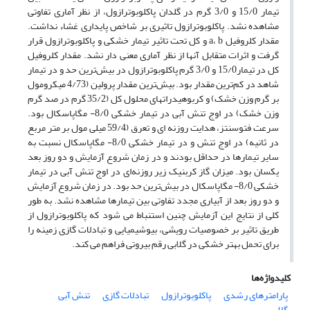
تیمار 15/0 و 3/0 گرم در گلدان پاکلوبوترازول، از نظر آماری تفاوتی
مشاهده نشد. پاکلوبوترازول تاثیری بر شاخص پایداری غشاء نداشت.
مقدار کلروفیل a، b و کل تحت تاثیر تیمار خشکی و پاکلوبوترازول قرار
گرفت و اثرات متقابل آنها از نظر آماری معنی دار نشد. مقدار کلروفیل
کل در تیمار15/0 و 3/0 گرم پاکلوبوترازول در بیش‌ترین حد و در تیمار
شاهد در کم‌ترین مقدار بود. بیش‌ترین مقدار پرولین (4/73 میکرومول
بر گرم وزن خشک) و کربوهیدراتهای محلول کل (35/2 گرم در صد گرم
وزن خشک) در اوج تنش آبی در تیمار خشکی 8/0- مگاپاسکال بود.
سرعت فتوسنتز، هدایت روزنه ای و تعرق (59/4 میلی مول بر متر مربع
در ثانیه) در اوج تنش و در تیمار خشکی 8/0- مگاپاسکال نسبت به
سایر تیمارها در حداقل بودند و در زمان شروع آزمایش و دو روز بعد
یکسان بود. میزان گاز کربنیک زیر روزنه‌ای در اوج تنش آبی در تیمار
خشکی 8/0- مگاپاسکال در بیش‌ترین حد بود. در زمان شروع آزمایش
و دو روز بعد از آبیاری مجدد تفاوتی بین تیمارها مشاهده نشد. به طور
کلی از نتایج این آزمایش چنین استنباط می شود که پاکلوبوترازول از
طریق تاثیر بر خصوصیات رویشی، بیوشیمیایی و تبادلات گازی زمینه را
برای تحمل بهتر خشکی در گلابی رقم بیروتی فراهم می کند.
کلیدواژه‌ها
پارامترهای رشدی
پاکلوبوترازول
تبادلات گازی
تنش آبی
گلابی