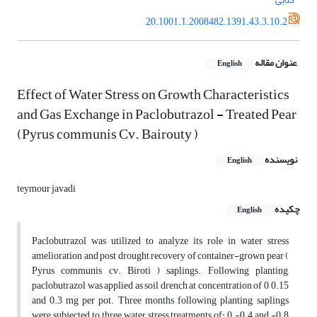
20.1001.1.2008482.1391.43.3.10.2
عنوان مقاله
English
Effect of Water Stress on Growth Characteristics
and Gas Exchange in Paclobutrazol - Treated Pear
(Pyrus communis Cv. Bairouty )
نویسنده
English
teymour javadi
چکیده
English
Paclobutrazol was utilized to analyze its role in water stress
amelioration and post drought recovery of container-grown pear (
Pyrus communis cv. Biroti ) saplings. Following planting,
paclobutrazol was applied as soil drench at concentration of 0, 0.15
and 0.3 mg per pot. Three months following planting, saplings
were subjected to three water stress treatments of: 0, -0.4 and -0.8