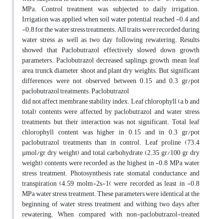
MPa. Control treatment was subjected to daily irrigation.
Irrigation was applied when soil water potential reached -0.4 and
-0.8 for the water stress treatments. All traits were recorded during
water stress as well as two day following rewatering. Results
showed that Paclobutrazol effectively slowed down growth
parameters. Paclobutrazol decreased saplings, growth, mean leaf
area, trunck diameter, shoot and plant dry weights. But, significant
differences were not observed between 0.15 and 0.3 gr/pot
paclobutrazol treatments. Paclobutrazol
did not affect membrane stability index. Leaf chlorophyll (a, b and
total) contents were affected by paclobutrazol and water stress
treatments, but their interaction was not significant. Total leaf
chlorophyll content was higher in 0.15 and in 0.3 gr/pot
paclobutrazol treatments than in control. Leaf proline (73.4
µmol/gr dry weight) and total carbohydrate (2.35 gr/100 gr dry
weight) contents were recorded as the highest in -0.8 MPa water
stress treatment. Photosynthesis rate, stomatal conductance and
transpiration (4.59 molm-2s-1( were recorded as least in -0.8
MPa water stress treatment. These parameters were identical at the
beginning of water stress treatment and withing two days after
rewatering. When compared with non-paclobutrazol-treated