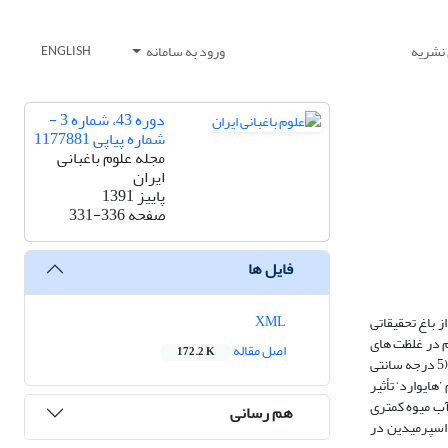
 نشریه
ورود به سامانه
ENGLISH
دوره 43، شماره 3 -
شماره پیاپی 1177881
مجله علوم باغبانی
ایران
پاییز 1391
صفحه
331-336
فایل ها
XML
ین و پوترسین بر کیفیت انباری میوه کیوی رقم ’هایوارد‘ انجام شد. در آبان ماه سال 1389 میوه ها از باغ تحقیقاتی
یدین یا پوترسین (هر کدام در غلظت های
اصل مقاله
172.2 K
5/0، 1 و 5/1 میلی مولار) غوطه ور شدند و از آب مقطر به عنوان شاهد استفاده شد. آزمایش در قالب طرح کاملاَ تصادفی با چهار تکرار انجام گردید. پس از 2 ماه انبارمانی (5 درجه سانتی
 ’هایوارد‘ تأثیر
آب میوه کمتری
هم رسانی
 اسپرمیدین در