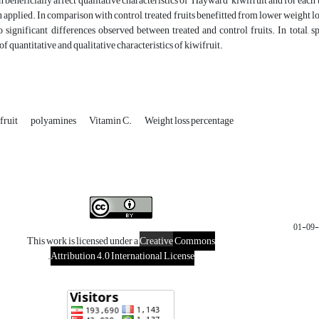
n beneficially affect qualitative characteristics of ‘Hayward’ kiwifruit and for each
 applied. In comparison with control, treated fruits benefitted from lower weight los
 significant differences observed between treated and control fruits. In total, 
f quantitative and qualitative characteristics of kiwifruit.
fruit
polyamines
Vitamin C.
Weight loss percentage
This work is licensed under a
Creative
Commons
.
Attribution 4.0 International License