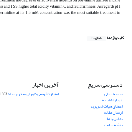
 treatment, the degree of effectiveness depends on polyamine utilized and the
s and TSS, higher total acidity, vitamin C, and fruit firmness. As regards pH,
spermidine at its 1.5 mM concentration was the most suitable treatment in
کلیدواژه‌ها
English
دسترسی سریع
آخرین اخبار
صفحه اصلی
امتیاز تشویقی داوران محترم مجله
1393-09-01
درباره نشریه
اعضای هیات تحریریه
ارسال مقاله
تماس با ما
نقشه سایت