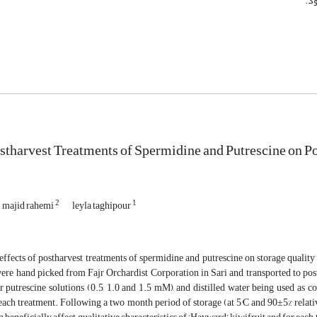
ostharvest Treatments of Spermidine and Putrescine on P
2
1
majid rahemi
leyla taghipour
effects of postharvest treatments of spermidine and putrescine on storage qualit
were hand picked from Fajr Orchardist Corporation in Sari and transported to pos
r putrescine solutions (0.5, 1.0 and 1.5 mM), and distilled water being used as
 each treatment. Following a two month period of storage (at 5°C and 90±5% relati