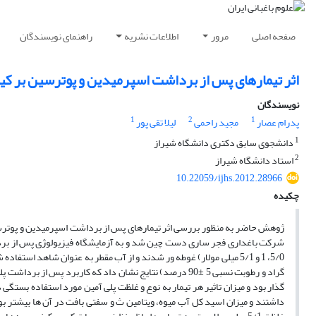
صفحه اصلی
مرور
اطلاعات نشریه
راهنمای نویسندگان
اثر تیمارهای پس از برداشت اسپرمیدین و پوترسین بر کیفی
نویسندگان
1
2
1
پدرام عصار
مجید راحمی
لیلا تقی پور
1
دانشجوی سابق دکتری دانشگاه شیراز
2
استاد دانشگاه شیراز
10.22059/ijhs.2012.28966
چکیده
گراد و رطوبت نسبی 5 ±90 درصد) نتایج نشان داد که کاربرد 
گذار بود و میزان تاثیر هر تیمار به نوع و غلظت پلی آمین مورد استفاده بس
داشتند و میزان اسید کل آب میوه، ویتامین ث و سفتی بافت در آن ها بیشتر بو