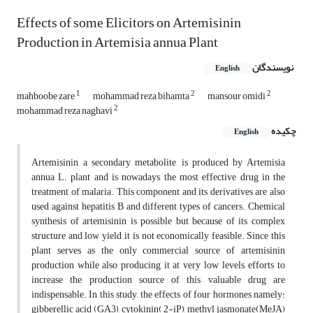
Effects of some Elicitors on Artemisinin
Production in Artemisia annua Plant
نویسندگان
English
1
2
2
mahboobe zare
mohammad reza bihamta
mansour omidi
2
mohammad reza naghavi
چکیده
English
Artemisinin, a secondary metabolite, is produced by Artemisia
annua L. plant and is nowadays, the most effective drug in the
treatment of malaria. This component and its derivatives are also
used against hepatitis B and different types of cancers. Chemical
synthesis of artemisinin is possible but because of its complex
structure and low yield, it is not economically feasible. Since this
plant serves as the only commercial source of artemisinin
production while also producing it at very low levels, efforts to
increase the production source of this valuable drug are
indispensable. In this study, the effects of four hormones namely:
gibberellic acid (GA3), cytokinin( 2-iP), methyl jasmonate(MeJA)