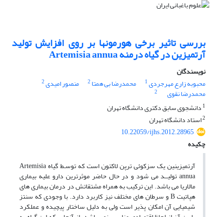
بررسی تاثیر برخی هورمونها بر روی افزایش تولید
آرتمیزین در گیاه درمنه Artemisia annua
نویسندگان
2
2
1
محبوبه زارع مهرجردی
محمدرضا بی همتا
منصور امیدی
2
محمدرضا نقوی
1
دانشجوی سابق دکتری دانشگاه تهران
2
استاد دانشگاه تهران
10.22059/ijhs.2012.28965
چکیده
آرتمیزینین یک سزکوئی ترپن لاکتون است که توسـط گیاه Artemisia
annua تولیــد می شود و در حال حاضر موثرترین دارو علیه بیماری
مالاریا می باشد. این ترکیب به همراه مشتقاتش در درمان بیماری های
هپاتیت B و سرطان های مختلف نیز کاربرد دارد. با وجودی که سنتز
شیمیایی آن امکان پذیر است ولی به دلیل ساختار پیچیده و عملکرد
پایین آن از لحاظ اقتصادی مناسب نمی باشد. از آنجایی که این گیاه به