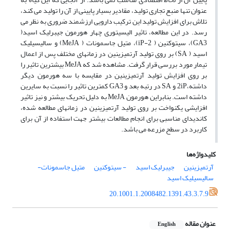
عنوان تنها منبع تجاری تولید، مقادیر بسیار پایینی از آن را تولید می کند،
تلاش برای افزایش تولید این ترکیب دارویی ارزشمند ضروری به نظر می
رسد. در این مطالعه، تاثیر الیسیتوری چهار هورمون جیبرلیک اسید(
GA3)، سیتوکنین ( 2-iP)، متیل جاسمونات ( MeJA) و سالیسیلیک
اسید ( SA) بر روی تولید آرتمیزینین در زمانهای مختلف پس از اعمال
تیمار مورد بررسی قرار گرفت. مشاهده شد که MeJA بیشترین تاثیر را
بر روی افزایش تولید آرتمیزینین در مقایسه با سه هورمون دیگر
داشته،2iP و SA در رتبه بعد و GA3 کمترین تاثیر را نسبت به سایرین
داشته است. بنابراین هورمون MeJA به دلیل تحریک بیشتر و نیز تاثیر
افزایشی یکنواخت بر روی تولید آرتمیزینین در زمانهای مطالعه شده،
کاندیدای مناسبی برای انجام مطالعات بیشتر جهت استفاده از آن برای
کاربرد در سطح مزرعه می باشد.
کلیدواژه‌ها
آرتمیزینین
جیبرلیک اسید
- سیتوکنین
متیل جاسمونات-
سالیسیلیک اسید
20.1001.1.2008482.1391.43.3.7.9
عنوان مقاله
English