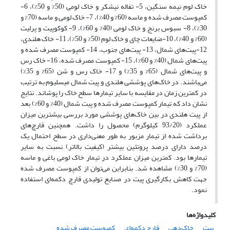
خاک لوم نیمه سنگین، 5- تفاله نیشکر و خاک لومی (50% و 50%)، 6-
کمپوست مصرف شده و ماسه (60% و 40%)، 7- خاک لومی و ماسه (70% و
30%)، 8- سبوس برنج و خاک لومی (40% و 60%)، 9- کوکوپیت و پرلیت
(60% و 40%)، 10-ضایعات چای و خاک لوم (50% و 50%)، 11- خاک هلندی،
12-پیت‌های شمال، 13- پیت‌های جنوب، 14- کمپوست مصرف شده و
پیت‌های شمال (40% و 60%)، 15- کمپوست مصرف شده، 16- خاک رس
و پیت‌های شمال (65% و 35%) و 17- خاک رس و شن (65% و 35%)
می‌باشند. در خاک‌های پوششی هلندی و پیت شمال میسلیوم به ترتیب
در کمترین زمان در مقایسه با سایر تیمارها سطح خاک را پوشاند. نتایج
نشان داد که تیمار کمپوست مصرف شده و پیت شمال (40% و 60%) بعد
از پیت هلندی در بین خاک‌های پوششی مورد بررسی بیشترین میزان
عملکرد (93/20 کیلوگرم) محصول را داشت. همچنین قارچ‌های
برداشت شده از تیمار مزبور به طور معنی‌داری در سطح احتمال یک
درصد دارای درصد پروتئین بیشتر (کیفیت بالاتر) نسبت به سایر
تیمارها بود. کمترین میزان عملکرد در تیمار خاک لومی باغی و ماسه
(70% و 30%) مشاهده شد. بنابراین می‌توان از کمپوست مصرف شده
جهت کاهش بکارگیری پیت در صنایع تولیدی قارچ دکمه‌ای استفاده
نمود.
کلیدواژه‌ها
پیت
خاک‌دهی
قارچ دکمه‌ای
کمپوست مصرف شده