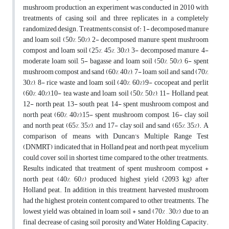
mushroom production, an experiment was conducted in 2010 with
treatments of casing soil and three replicates in a completely
randomized design. Treatments consist of: 1- decomposed manure
and loam soil (50%, 50%), 2- decomposed manure, spent mushroom
compost and loam soil (25%, 45%, 30%), 3- decomposed manure, 4-
moderate loam soil, 5- bagasse and loam soil (50%, 50%), 6- spent
mushroom compost and sand (60%, 40%), 7- loam soil and sand (70%,
30%), 8- rice waste and loam soil (40%, 60%),9- cocopeat and perlit
(60%, 40%),10- tea waste and loam soil (50%, 50%), 11- Holland peat,
12- north peat, 13- south peat, 14- spent mushroom compost and
north peat (60%, 40%),15- spent mushroom compost, 16- clay soil
and north peat (65%, 35%), and 17- clay soil and sand (65%, 35%). A
comparison of means with Duncan's Multiple Range Test
(DNMRT) indicated that in Holland peat and north peat, mycelium
could cover soil in shortest time compared to the other treatments.
Results indicated that treatment of spent mushroom compost +
north peat (40%, 60%) produced highest yield (2093 kg) after
Holland peat. In addition, in this treatment, harvested mushroom
had the highest protein content compared to other treatments. The
lowest yield was obtained in loam soil + sand (70% , 30%) due to an
final decrease of casing soil porosity and Water Holding Capacity.