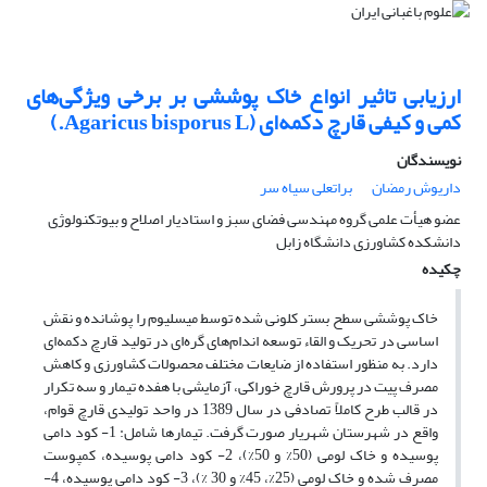
ارزیابی تاثیر انواع خاک پوششی بر برخی ویژگی‌های
کمی و کیفی قارچ دکمه‌ای (Agaricus bisporus L.)
نویسندگان
داریوش رمضان
براتعلی سیاه سر
عضو هیأت علمی گروه مهندسی فضای سبز و استادیار اصلاح و بیوتکنولوژی
دانشکده کشاورزی دانشگاه زابل
چکیده
خاک پوششی سطح بستر کلونی شده توسط میسلیوم را پوشانده و نقش
اساسی در تحریک و القاء توسعه اندام‌های گره‌ای در تولید قارچ دکمه‌ای
دارد. به منظور استفاده از ضایعات مختلف محصولات کشاورزی و کاهش
مصرف پیت در پرورش قارچ خوراکی، آزمایشی با هفده تیمار و سه تکرار
در قالب طرح کاملاً تصادفی در سال 1389 در واحد تولیدی قارچ قوام،
واقع در شهرستان شهریار صورت گرفت. تیمارها شامل: 1- کود دامی
پوسیده و خاک لومی (50% و 50%)، 2- کود دامی پوسیده، کمپوست
مصرف شده و خاک لومی (25%، 45% و 30 %)، 3- کود دامی پوسیده، 4-