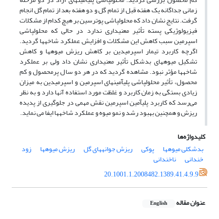
زمانی جداگانه یک هفته قبل از تمام گل و دو هفته بعد از تمام گل انجام
گرفت. نتایج نشان داد که محلول‎پاشی پوترسین بر هیچ کدام از مشکلات
فیزیولوژیکی پسته تأثیر معنی‎داری ندارد در حالی که محلول‎پاشی
اسپرمین سبب کاهش این مشکلات و افزایش عملکرد شاخه‎ها گردید.
اگرچه کاربرد تیمار اسپرمیدین بر کاهش ریزش میوه‎ها و کاهش
تشکیل میوه‎های بدشکل تأثیر معنی‎داری نشان داد ولی بر عملکرد
شاخه‎ها مؤثر نبود. مشاهده گردید که در هر دو سال پرمحصول و کم
محصول، تأثیر محلول‎پاشی پلی‎آمین‎های اسپرمین و اسپرمیدین به میزان
زیادی بستگی به زمان کاربرد و غلظت مورد استفاده آنها دارد و به نظر
می‌رسد که کاربرد پلی‎آمین اسپرمین نقش مهمی در جلوگیری از پدیده
ریزش و همچنین بهبود رشد و نمو میوه و عملکرد شاخه‎ها ایفا می نماید.
کلیدواژه‌ها
بدشکلی میوه‎ها
پوکی
ریزش جوانه‎های گل
ریزش میوه‎ها
زود
خندانی
ناخندانی
20.1001.1.2008482.1389.41.4.9.9
عنوان مقاله
English