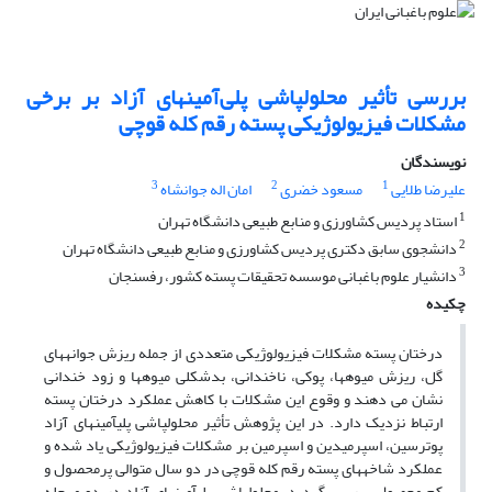
بررسی تأثیر محلول‎پاشی پلی‌آمین‎های آزاد بر برخی
مشکلات فیزیولوژیکی پسته رقم کله قوچی
نویسندگان
3
2
1
علیرضا طلایی
مسعود خضری
امان اله جوانشاه
1
استاد پردیس کشاورزی و منابع طبیعی دانشگاه تهران
2
دانشجوی سابق دکتری پردیس کشاورزی و منابع طبیعی دانشگاه تهران
3
دانشیار علوم باغبانی موسسه تحقیقات پسته کشور، رفسنجان
چکیده
درختان پسته مشکلات فیزیولوژیکی متعددی از جمله ریزش جوانه‎های
گل، ریزش میوه‎‎ها، پوکی، ناخندانی، بدشکلی میوه‎ها و زود خندانی
نشان می دهند و وقوع این مشکلات با کاهش عملکرد درختان پسته
ارتباط نزدیک دارد. در این پژوهش تأثیر محلول‎پاشی پلی‎آمین‎های آزاد
پوترسین، اسپرمیدین و اسپرمین بر مشکلات فیزیولوژیکی یاد شده و
عملکرد شاخه‎های پسته رقم کله قوچی در دو سال متوالی پرمحصول و
کم محصول بررسی گردید. محلول‎پاشی پلی‎آمین‎های آزاد در دو مرحله