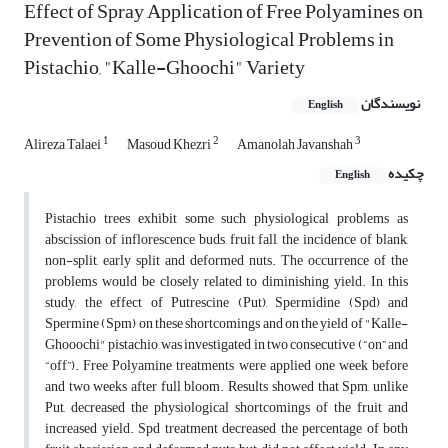
Effect of Spray Application of Free Polyamines on
Prevention of Some Physiological Problems in
Pistachio, "Kalle-Ghoochi" Variety
نویسندگان
English
1
2
3
Alireza Talaei
Masoud Khezri
Amanolah Javanshah
چکیده
English
Pistachio trees exhibit some such physiological problems as
abscission of inflorescence buds, fruit fall, the incidence of blank,
non-split, early split and deformed nuts. The occurrence of the
problems would be closely related to diminishing yield. In this
study, the effect of Putrescine (Put), Spermidine (Spd) and
Spermine (Spm) on these shortcomings and on the yield of "Kalle-
Ghooochi" pistachio was investigated in two consecutive (“on” and
“off”). Free Polyamine treatments were applied one week before
and two weeks after full bloom. Results showed that Spm, unlike
Put, decreased the physiological shortcomings of the fruit and
increased yield. Spd treatment decreased the percentage of both