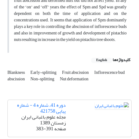
fruit abscission and deformed nuts, but did not affect yield. In any
of the “on” and “off” years, the effect of Spm and Spd was greatly
dependent on both the time of application and on the
concentrations used. It seems that application of Spm dominantly
plays a key role in controlling the abscission of inflorescence buds
and also in improvement of growth and development of pistachio
nuts resulting in increase in the yield on pistachio tree shoots.
کلیدواژه‌ها
English
Blankness
Early-splitting
Fruit abscission
Inflorescence bud
abscission
Non-splitting
Nut deformation
دوره 41، شماره 4 - شماره
پیاپی 421758
مجله علوم باغبانی ایران
زمستان 1389
صفحه
383-391