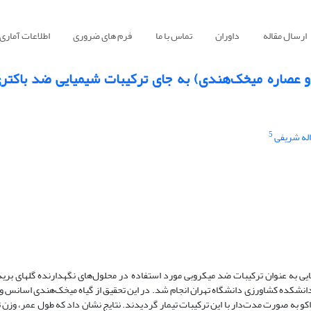
ارسال مقاله
داوران
تماس با ما
فرم های ضروری
اطلاعات آماری
و عصاره میخک‌هندی) به جای ترکیبات شیمیایی ضد باکتر
5
اله شریفی
به منظور بررسی امکان جایگزین نمودن ترکیبات طبیعی به جای 
 دانشکده کشاورزی دانشگاه تهران انجام شد. در این تحقیق از گیاه میخک‌هندی اسانس و
‌گرم در لیتر تهیه شد و گل‎های بریده ژربرا رقم اکو به صورت مدت‌دار با این ترکیبات تیمار گردیدند. نتایج نشان داد که طول عم