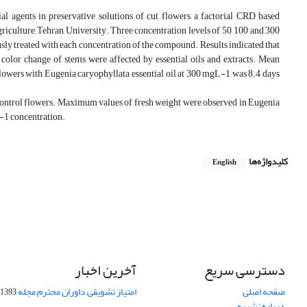
al agents in preservative solutions of cut flowers, a factorial CRD based
riculture, Tehran University. Three concentration levels of 50, 100 and 300
y treated with each concentration of the compound. Results indicated that
d color change of stems were affected by essential oils and extracts. Mean
 flowers with Eugenia caryophyllata essential oil at 300 mgL-1 was 8.4 days
 control flowers. Maximum values of fresh weight were observed in Eugenia
-1 concentration.
کلیدواژه‌ها
English
دسترسی سریع
آخرین اخبار
صفحه اصلی
امتیاز تشویقی داوران محترم مجله
1393-09-01
درباره نشریه