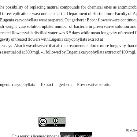
the possibility of replacing natural compounds for chemical ones as antimicrobi
 three replications was conducted at the Department of Horticulture, Faculty of Ag
ugenia caryophyllata were prepared. Cut gerbera "Ecco" flowers were continuousl
esh weight, vase solution uptake, number of bacteria in preservative solution an
treated flowers with distilled water was 3.5 days, while mean longevity of treated
evity of treated flowers with Eugenia caryophyllata extract at
3 days. Also it was observed that all the treatments endured more longevity than
 essential oil at 300 mgL-1 followed by Eugenia caryophyllata extract of 100 mgL
ugenia caryophyllata
Extract
gerbera
Preservative solution
This work is licensed under a
Creative
Commons