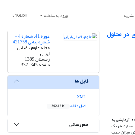
 نشریه
ورود به سامانه
ENGLISH
ی در محلول
دوره 41، شماره 4 -
شماره پیاپی 421758
مجله علوم باغبانی
ایران
زمستان 1389
صفحه
337-345
فایل ها
XML
اصل مقاله
262.16 K
ترکیبات شیمیایی به عنوان ترکیبات ضد میکروبی مورد استفاده در محلول‌های نگهدارنده گل‎های بریده، آزمایشی به
هم رسانی
 عصاره، هر یک
ر، وزن تر، میزان جذب