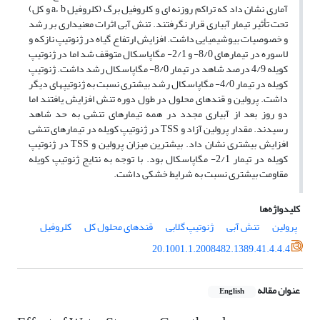
آماری نشان داد که تراکم روزنه ای و کلروفیل برگ (کلروفیل a، b و کل)
تحت تأثیر تیمار آبیاری قرار نگرفتند. تنش آبی اثرات معنی‎داری بر رشد
و خصوصیات بیوشیمیایی داشت. افزایش ارتفاع گیاه در ژنوتیپ نازکه و
لاسوره در تیمارهای 8/0- و 2/1- مگاپاسکال متوقف شد اما در ژنوتیپ
کویله 4/9 درصد شاهد در تیمار 8/0- مگاپاسکال رشد داشت. ژنوتیپ
کویله در تیمار 4/0- مگاپاسکال رشد بیشتری نسبت به ژنوتیپ‎های دیگر
داشت. پرولین و قندهای محلول در طول دوره تنش افزایش یافتند اما
دو روز بعد از آبیاری مجدد در همه تیمارهای تنشی به حد شاهد
رسیدند. مقدار پرولین آزاد و TSS در ژنوتیپ کویله در تیمارهای تنشی
افزایش بیشتری نشان داد. بیشترین میزان پرولین و TSS در ژنوتیپ
کویله در تیمار 2/1- مگاپاسکال بود. با توجه به نتایج ژنوتیپ کویله
مقاومت بیشتری نسبت به شرایط خشکی داشت.
کلیدواژه‌ها
پرولین
تنش آبی
ژنوتیپ گلابی
قندهای محلول کل
کلروفیل
20.1001.1.2008482.1389.41.4.4.4
عنوان مقاله
English