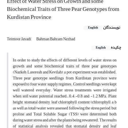
Effect of Water Stress on Growth and some
Biochemical Traits of Three Pear Genotypes from
Kurdistan Province
نویسندگان
English
Teimoor Javadi
Bahman Bahram Nezhad
چکیده
English
In order to study the effects of different levels of water stress on
growth and some biochemical traits of three pear genotypes
(Nazkeh, Lasoreah and Kevilah), a pot experiment was established.
Three pear genotype seedlings from Kurdistan province were
exposed to four water supply regimes. Control seedlings were kept
well watered everyday. Water stress treatments were irrigated
when soil water potential reached – 0.4, -0.8 and -1.2 MPa. Plant
height, stomatal density, leaf chlorophyll content (chlorophyll a, b
as well as total) water were assessed following the stress period, but
proline and Total Soluble Sugar (TSS) were determined both
during water stress and after the plants being rewatered. The results
of statistical analysis revealed that stomatal density and leaf