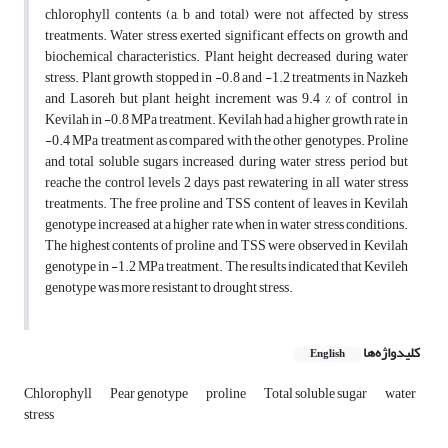
chlorophyll contents (a, b and total) were not affected by stress
treatments. Water stress exerted significant effects on growth and
biochemical characteristics. Plant height decreased during water
stress. Plant growth stopped in -0.8 and -1.2 treatments in Nazkeh
and Lasoreh but plant height increment was 9.4 % of control in
Kevilah in -0.8 MPa treatment. Kevilah had a higher growth rate in
-0.4 MPa treatment as compared with the other genotypes. Proline
and total soluble sugars increased during water stress period but
reache the control levels 2 days past rewatering in all water stress
treatments. The free proline and TSS content of leaves in Kevilah
genotype increased at a higher rate when in water stress conditions.
The highest contents of proline and TSS were observed in Kevilah
genotype in -1.2 MPa treatment. The results indicated that Kevileh
genotype was more resistant to drought stress.
کلیدواژه‌ها
English
Chlorophyll
Pear genotype
proline
Total soluble sugar
water
stress