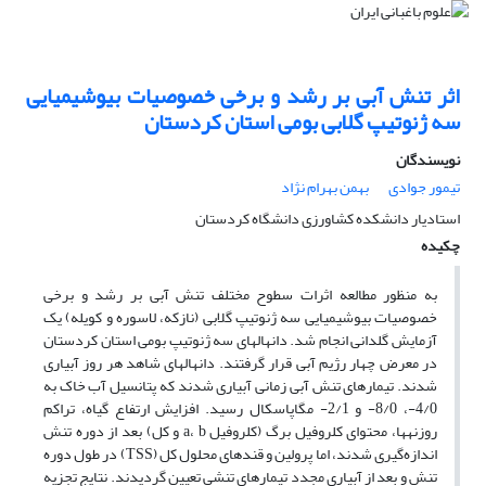
اثر تنش آبی بر رشد و برخی خصوصیات بیوشیمیایی
سه ژنوتیپ گلابی بومی استان کردستان
نویسندگان
تیمور جوادی
بهمن بهرام نژاد
استادیار دانشکده کشاورزی دانشگاه کردستان
چکیده
به منظور مطالعه اثرات سطوح مختلف تنش آبی بر رشد و برخی
خصوصیات بیوشیمیایی سه ژنوتیپ گلابی (نازکه، لاسوره و کویله) یک
آزمایش گلدانی انجام شد. دانهال‎های سه ژنوتیپ بومی استان کردستان
در معرض چهار رژیم آبی قرار گرفتند. دانهال‎های شاهد هر روز آبیاری
شدند. تیمارهای تنش آبی زمانی آبیاری شدند که پتانسیل آب خاک به
4/0-، 8/0- و 2/1- مگاپاسکال رسید. افزایش ارتفاع گیاه، تراکم
روزنه‎ها، محتوای کلروفیل برگ (کلروفیل a، b و کل) بعد از دوره تنش
اندازه‌گیری شدند، اما پرولین و قندهای محلول کل (TSS) در طول دوره
تنش و بعد از آبیاری مجدد تیمارهای تنشی تعیین گردیدند. نتایج تجزیه