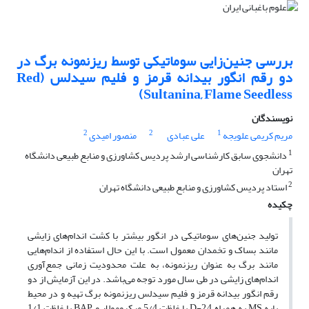
بررسی جنین‌زایی سوماتیکی توسط ریزنمونه برگ در
دو رقم انگور بیدانه قرمز و فلیم سیدلس (Red
Sultanina, Flame Seedless)
نویسندگان
2
2
1
مریم کریمی علویجه
علی عبادی
منصور امیدی
1
دانشجوی سابق کارشناسی ارشد پردیس کشاورزی و منابع طبیعی دانشگاه
تهران
2
استاد پردیس کشاورزی و منابع طبیعی دانشگاه تهران
چکیده
تولید جنین‌های سوماتیکی در انگور بیشتر با کشت اندام‌های زایشی
مانند بساک و تخمدان معمول است. با این حال استفاده از اندام‌هایی
مانند برگ به عنوان ریزنمونه، به علت محدودیت زمانی جمع‌آوری
اندام‌های زایشی در طی سال مورد توجه می‌باشد. در این آزمایش از دو
رقم انگور بیدانه قرمز و فلیم سیدلس ریزنمونه برگ تهیه و در محیط
پایه MS به همراه 2,4-D با غلظت 5/4 میکرومولار و BAP با غلظت 1/1