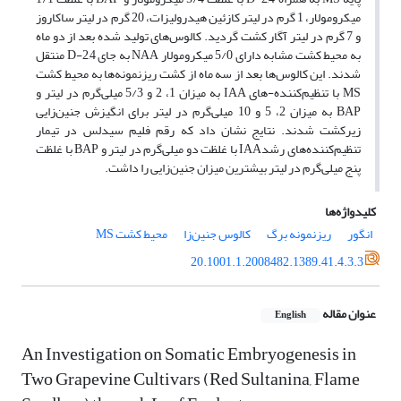
میکرومولار، 1 گرم در لیتر کازئین هیدرولیزات، 20 گرم در لیتر ساکاروز
و 7 گرم در لیتر آگار کشت گردید. کالوس‌های تولید شده بعد از دو ماه
به محیط کشت مشابه دارای 5/0 میکرومولار NAA به جای 2,4-D منتقل
شدند. این کالوس‌ها بعد از سه ماه از کشت ریزنمونه‌ها به محیط کشت
MS با تنظیم‌کننده-های IAA به میزان 1، 2 و 5/3 میلی‌گرم در لیتر و
BAP به میزان 2، 5 و 10 میلی‌گرم در لیتر برای انگیزش جنین‌زایی
زیرکشت شدند. نتایج نشان داد که رقم فلیم سیدلس در تیمار
تنظیم‌کننده‌های رشدIAA با غلظت دو میلی‌گرم در لیتر و BAP با غلظت
پنج میلی‌گرم در لیتر بیشترین میزان جنین‌زایی را داشت.
کلیدواژه‌ها
انگور
ریزنمونه برگ
کالوس جنین‌زا
محیط کشت MS
20.1001.1.2008482.1389.41.4.3.3
عنوان مقاله
English
An Investigation on Somatic Embryogenesis in
Two Grapevine Cultivars (Red Sultanina, Flame