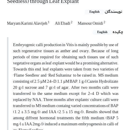
Seedless) through Leaf Explant
نویسندگان
English
1
2
2
Maryam Karimi Alavijeh
Ali Ebadi
Mansour Omidi
چکیده
English
Embryogenic calli production in Vitis is mainly possible by use of
such regenerative tissues as anther and ovary. Because of long
periods of time required for obtaining such tissues, use of such
vegetative organs as leaf explant would be a promising alternative.
Towards this end, leaf explants were taken from two varieties of
‘Flame Seedless’ and ‘Red Sultanina’ to be raised in. MS medium,
consisting of 2.5 µM 2,4-D, 1.1 µM BAP, 1 g/l Cazein Hydrolizate,
20 g/l sucrose, and 7 gr/l of agar. After two months, calli were
transferred to the same medium except for 2-4, D which was
replaced by NAA. Three months after explants' culture, calli were
transferred to MS medium containg varied concentrations of BAP
(1, 2 & 3.5 mg/l), and IAA (2, 5 & 15 mg/l). Results showed that
among diffrent hormonal treatments, the fifth medium (BAP 5
mg/l & IAA 2mg/l) induced a maximum embryogenesis in calli of