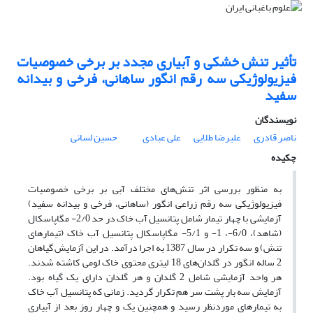
تأثیر تنش خشکی و آبیاری مجدد بر برخی خصوصیات
فیزیولوژیکی سه رقم انگور ساهانی، فرخی و بیدانه
سفید
نویسندگان
ناصر قادری
علیرضا طلایی
علی عبادی
حسین لسانی
چکیده
به منظور بررسی اثر تنش‌های مختلف آبی بر برخی خصوصیات
فیزیولوژیکی سه رقم زراعی انگور (ساهانی، فرخی و بیدانه سفید)
آزمایشی با چهار تیمار شامل پتانسیل آب خاک در حد 2/0- مگاپاسکال
(شاهد)، 6/0-، 1- و 5/1- مگاپاسکال پتانسیل آب خاک (تیمارهای
تنش) و سه تکرار در سال 1387 به اجرا درآمد. در این آزمایش گیاهان
2 ساله انگور در گلدان‌های 18 لیتری محتوی خاک لومی کاشته شدند.
هر واحد آزمایشی شامل 2 گلدان و هر گلدان دارای یک گیاه بود.
آزمایش سه بار پشت سر هم تکرار گردید. زمانی که پتانسیل آب خاک
به تیمارهای موردنظر رسید و همچنین یک و چهار روز بعد از آبیاری