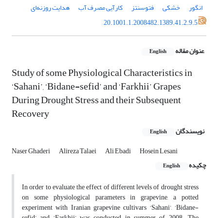
انگور
خشکی
فتوسنتز
کارآیی مصرف آب
هدایت روزنه‌ای
20.1001.1.2008482.1389.41.2.9.5
عنوان مقاله
English
Study of some Physiological Characteristics in
‘Sahani’, ‘Bidane-sefid’ and ‎‘Farkhii’ Grapes
During Drought Stress and their Subsequent
Recovery
نویسندگان
English
Naser Ghaderi
Alireza Talaei
Ali Ebadi
Hosein Lesani
چکیده
English
In order to evaluate the effect of different levels of drought stress
on some physiological parameters in grapevine, a potted
experiment with Iranian grapevine cultivars ‘Sahani’, ‘Bidane-
sefid’ and ‘Farkhii’ was conducted in summer of 2008. The