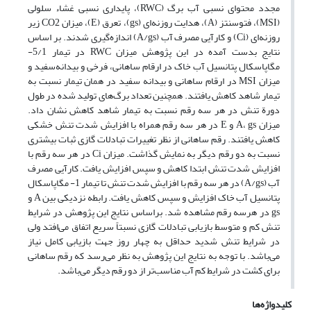
مجدد محتوای نسبی آب برگ (RWC)، پایداری نسبی غشاء سلولی
(MSI)، فتوسنتز (A)، هدایت روزنه‌ای (gs)، تعرق (E)، میزان CO2 زیر
روزنه‌ای (Ci) و کارآیی مصرف آب (A/gs) اندازه‌گیری شدند. بر اساس
نتایج بدست آمده در این پژوهش میزان RWC‌ در تیمار 5/1-
مگاپاسکال پتانسیل آب خاک در ارقام ساهانی، فرخی و بیدانه‌سفید و
میزان MSI در ارقام ساهانی و بیدانه سفید در همان تیمار نسبت به
تیمار شاهد کاهش یافتند. همچنین تعداد برگ‌های تولید شده در طول
دورة تنش در هر سه رقم نسبت به تیمار شاهد کاهش نشان داد.
میزان A، gs و E در هر سه رقم همراه با افزایش شدت تنش خشکی
کاهش یافتند. رقم ساهانی از نظر تغییرات تبادلات گازی ثبات بیشتری
نسبت به دو رقم دیگر به نمایش گذاشت. میزان Ci در هر سه رقم با
افزایش شدت تنش ابتدا کاهش و سپس افزایش یافت. کارآیی مصرف
آب (A/gs) در هر سه رقم با افزایش شدت تنش تا تیمار 1- مگاپاسکال
پتانسیل آب خاک افزایش و سپس کاهش یافت. رابطه نزدیکی بین A و
gs‌ در هرسه رقم مشاهده شد. براساس نتایج این پژوهش در شرایط
تنش کم و متوسط بازیابی تبادلات گازی نسبتاً سریع اتفاق می‌افتد ولی
در شرایط تنش شدید حداقل به چهار روز جهت بازیابی کامل نیاز
می‌باشد. با توجه به نتایج این پژوهش به نظر می‌رسد که رقم ساهانی
برای کشت در شرایط کم آب مناسب‌تر از دو رقم دیگر می‌باشد.
کلیدواژه‌ها