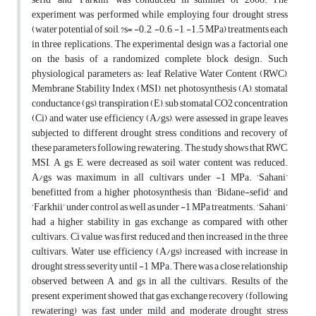
experiment was performed while employing four drought stress
(water potential of soil, ?s= -0.2, -0.6, -1, -1.5 MPa) treatments each
in three replications. The experimental design was a factorial one
on the basis of a randomized complete block design. Such
physiological parameters as: leaf Relative Water Content (RWC),
Membrane Stability Index (MSI), net photosynthesis (A), stomatal
conductance (gs), transpiration (E), sub stomatal CO2 concentration
(Ci) and water use efficiency (A/gs), were assessed in grape leaves
subjected to different drought stress conditions and recovery of
these parameters following rewatering. The study shows that RWC,
MSI, A, gs, E, were decreased as soil water content was reduced.
A/gs was maximum in all cultivars under -1 MPa. ‘Sahani’
benefitted from a higher photosynthesis, than ‘Bidane-sefid’ and
‘Farkhii’ under control as well as under -1 MPa treatments. ‘Sahani’
had a higher stability in gas exchange as compared with other
cultivars. Ci value was first reduced and then increased in the three
cultivars. Water use efficiency (A/gs) increased with increase in
drought stress severity until -1 MPa. There was a close relationship
observed between A and gs in all the cultivars. Results of the
present experiment showed that gas exchange recovery (following
rewatering) was fast under mild and moderate drought stress