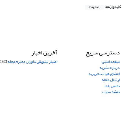
کلیدواژه‌ها
English
دسترسی سریع
آخرین اخبار
صفحه اصلی
امتیاز تشویقی داوران محترم مجله
1393-09-01
درباره نشریه
اعضای هیات تحریریه
ارسال مقاله
تماس با ما
نقشه سایت