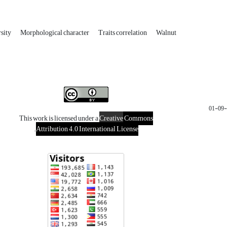
rsity
Morphological character
Traits correlation
Walnut
This work is licensed under a
Creative
Commons
.
Attribution 4.0 International License