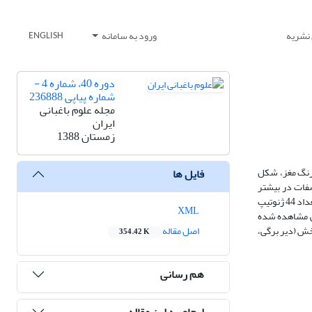
 نشریه
ورود به سامانه
ENGLISH
دوره 40، شماره 4 -
شماره پیاپی 236888
مجله علوم باغبانی
ایران
زمستان 1388
اتی از قبیل رنگ مغز، شکل
فایل ها
صفات در بیشتر
موارد در سطح 1 تا 5 درصد معنی‎دار بوده و صفات وزن دانه با وزن مغز و همچنین ارتباط بین زمان باز شدن برگ با زمان برداشت محصول مثبت و معنی‎دار بود. در نهایت تعداد 44 ژنوتیپ
XML
یشترین اختلاف ژنتیکی مشاهده شده
ت مربوط به یک ژنوتیپ امید بخش (دیر برگی،
اصل مقاله
354.42 K
هم رسانی
ارجاع به این مقاله