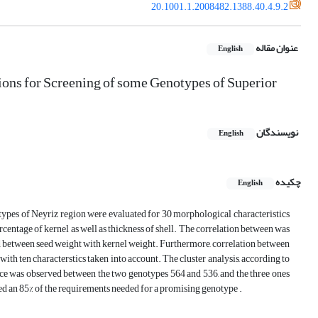
20.1001.1.2008482.1388.40.4.9.2
عنوان مقاله
English
ions for Screening of some Genotypes of Superior
نویسندگان
English
چکیده
English
notypes of Neyriz region were evaluated for 30 morphological characteristics
percentage of kernel as well as thickness of shell. The correlation between was
rved between seed weight with kernel weight. Furthermore, correlation between
ith ten characterstics taken into account. The cluster analysis, according to
nce was observed between the two genotypes 564 and 536, and the three ones
d an 85% of the requirements needed for a promising genotype .