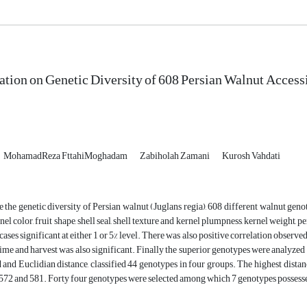
ation on Genetic Diversity of 608 Persian Walnut Access
MohamadReza FttahiMoghadam
Zabiholah Zamani
Kurosh Vahdati
e the genetic diversity of Persian walnut (Juglans regia), 608 different walnut ge
el color, fruit shape, shell seal, shell texture and kernel plumpness, kernel weight, 
t cases significant at either 1 or 5% level. There was also positive correlation obse
time and harvest was also significant. Finally the superior genotypes were analyzed w
nd Euclidian distance, classified 44 genotypes in four groups. The highest dista
572 and 581. Forty four genotypes were selected among which 7 genotypes possesse