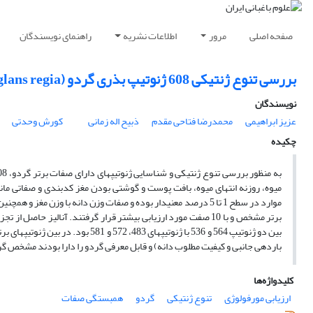
صفحه اصلی
مرور
اطلاعات نشریه
راهنمای نویسندگان
بررسی تنوع ژنتیکی 608 ژنوتیپ بذری گردو (Juglans regia) و انتخاب برخی از ژنوتیپ‎های دارای صفات برتر
نویسندگان
عزیز ابراهیمی
محمدرضا فتاحی مقدم
ذبیح اله زمانی
کورش وحدتی
چکیده
میوه، روزنه انتهای میوه، بافت پوست و گوشتی بودن مغز کدبندی و صفاتی ما
باردهی جانبی و کیفیت مطلوب دانه) و قابل معرفی گردو را دارا بودند مشخص گ
کلیدواژه‌ها
ارزیابی مورفولوژی
تنوع ژنتیکی
گردو
همبستگی صفات