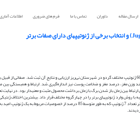
ارسال مقاله
داوران
تماس با ما
فرم های ضروری
اطلاعات آماری
به منظور بررسی تنوع ژنتیکی و شناسایی ژنوتیپ‎های دارای صفات برتر گردو، 608 ژنوتیپ مختلف گردو در شهرستان نی‌ریز ارزیابی و نتایج آن ثبت شد. صف
نند وزن مغز، درصد مغز و ضخامت پوست نیز اندازه‌گیری شد. ارتباط و همبستگی بین 
برتر مشخص و با 10 صفت مورد ارزیابی بیشتر قرار گرفتند. آنالیز حاصل از تجزیه با روش وارد ژنوتیپ‎های برتر را در چهار گروه مختلف قرار داد. ب
بین دو ژنوتیپ 564 و 536 با ژنوتیپ‎های 483، 572 و 581 بود. در بین ژنوتیپ‎های برتر تعداد 7 ژنوتیپ که به طور متوسط 85 درصد از خصوصیا
ردیدند.