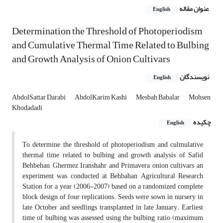
عنوان مقاله
English
Determination the Threshold of Photoperiodism
and Cumulative Thermal Time Related to Bulbing
and Growth Analysis of Onion Cultivars
نویسندگان
English
AbdolSattar Darabi
AbdolKarim Kashi
Mesbah Babalar
Mohsen
Khodadadi
چکیده
English
To determine the threshold of photoperiodism and culmulative
thermal time related to bulbing and growth analysis of Safid
Behbehan, Ghermez Iranshahr and Primavera onion cultivars an
experiment was conducted at Behbahan Agricultural Research
Station for a year (2006-2007) based on a randomized complete
block design of four replications. Seeds were sown in nursery in
late October and seedlings transplanted in late January. Earliest
time of bulbing was assessed using the bulbing ratio (maximum