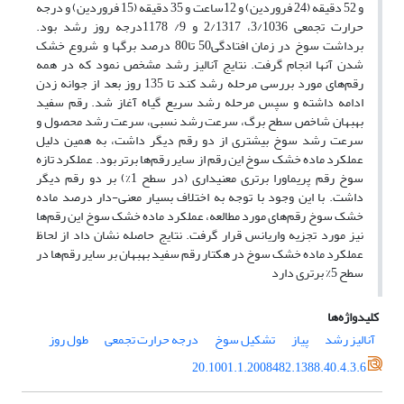
و 52 دقیقه (24 فروردین) و 12ساعت و 35 دقیقه (15 فروردین) و درجه
حرارت تجمعی 3/1036، 2/1317 و 9/ 1178درجه روز رشد بود.
برداشت سوخ در زمان افتادگی50 تا80 درصد برگ‎ها و شروع خشک
شدن آنها انجام گرفت. نتایج آنالیز رشد مشخص نمود که در همه
رقم‌های مورد بررسی مرحله رشد کند تا 135 روز بعد از جوانه زدن
ادامه داشته و سپس مرحله رشد سریع گیاه آغاز شد. رقم سفید
بهبهان شاخص سطح برگ، سرعت رشد نسبی، سرعت رشد محصول و
سرعت رشد سوخ بیشتری از دو رقم دیگر داشت، به همین دلیل
عملکرد ماده خشک سوخ این رقم از سایر رقم‌ها برتر بود. عملکرد تازه
سوخ رقم پریماورا برتری معنی‎داری (در سطح 1%) بر دو رقم دیگر
داشت. با این وجود با توجه به اختلاف بسیار معنی-دار درصد ماده
خشک سوخ رقم‌های مورد مطالعه، عملکرد ماده خشک سوخ این رقم‌ها
نیز مورد تجزیه واریانس قرار گرفت. نتایج حاصله نشان داد از لحاظ
عملکرد ماده خشک سوخ در هکتار رقم سفید بهبهان بر سایر رقم‌ها در
سطح 5% برتری دارد
کلیدواژه‌ها
آنالیز رشد
پیاز
تشکیل سوخ
درجه حرارت تجمعی
طول روز
20.1001.1.2008482.1388.40.4.3.6