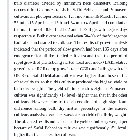
bulb diameter divided by minimum neck diameter). Bulbing
occurred for Ghermez Iranshahr, Safid Behbahan and Primavera
cultivars at a photoperiodism of 12 h and 7 min (19 March), 12 h and
52 min (15 April) and 12 h and 34 min (4 April) and cumulative
thermal time of 1036.3, 1317.2 and 1179.8 growth degree days
respectively. Bulbs were harvested when 50-80% of the foliage tops
had fallen and started to collapse. The results of growth analysis
indicated that the period of slow growth had been 135 days after
emergence (for all the studied cultivars) and then the period of
rapid growth of plants being started. Leaf area index (LAI), relative
growth rate (RGR), crop growth rate (CGR) and bulb growth rate
(BGR) of Safid Behbahan cultivar was higher than those in the
other cultivars, so that this cultivar produced the highest yield of
bulb dry weight. The yield of Bulb fresh weight in Primavera
cultivar was significantly (1% level) higher than that in the other
cultivars. However, due to the observation of high significant
difference among bulb dry matter percentage in the studied
cultivars, analysis of variance was done on yield of bulb dry weight.
The obtained results indicated that the yield of bulb dry weight per
hectare of Safid Behbahan cultivar was significantly (5% leval)
higher than that in the other cultivars.