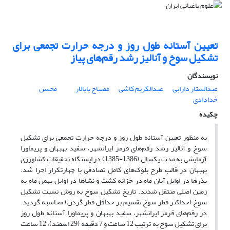
تعیین آستانه طول روز و درجه حرارت تجمعی برای
تشکیل سوخ و آنالیز رشد رقم‌های پیاز
نویسندگان
عبدالستار دارابی
عبدالکریم کاشی
مصباح بابالار
محسن
خدادادی
چکیده
به منظور تعیین آستانه طول روز و درجه حرارت تجمعی برای تشکیل
سوخ و آنالیز رشد رقم‌های قرمز ایرانشهر، سفید بهبهان و پریماورا
آزمایشی به مدت یکسال (1386-1385) در ایستگاه تحقیقات کشاورزی
بهبهان در قالب طرح بلوک‌های کامل تصادفی با چهارتکرار اجرا شد.
بذرها در اوایل آبان ماه در خزانه کشت و نشاها در اوایل بهمن ماه به
زمین اصلی منتقل شدند. تاریخ تشکیل سوخ به روش نسبت تشکیل
سوخ (حداکثر قطر سوخ تقسیم بر حداقل قطر گردن) محاسبه گردید.
در رقم‌های قرمز ایرانشهر، سفید بهبهان و پریماورا آستانه طول روز
برای تشکیل سوخ به ترتیب 12 ساعت و 7 دقیقه (29 اسفند)، 12 ساعت