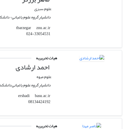
علوم سبزی
دانشیار گروه علوم باغبانی- دانش
znu.ac.ir
tbarzegar
024-33054531
هیات تحریریه
احمد ارشادی
علوم میوه
دانشیار گروه علوم باغبانی دانشکد
basu.ac.ir
ershadi
08134424192
هیات تحریریه