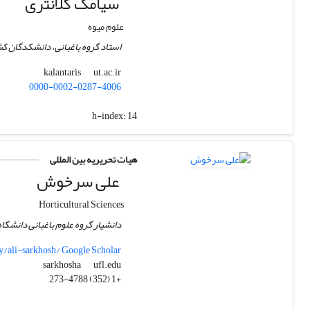
سیامک کلانتری
علوم میوه
استاد گروه باغبانی، دانشکدگان کش
ut.ac.ir
kalantaris
0000-0002-0287-4006
h-index:
14
هیات تحریریه بین المللی
علی سرخوش
Horticultural Sciences
دانشیار گروه علوم باغبانی دانشگاه
y/ali-sarkhosh/ Google Scholar
ufl.edu
sarkhosha
+1 (352) 273-4788