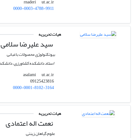
ut.ac.ir
rnaderi
0000-0003-4788-9911
هیات تحریریه
سید علیرضا سلامی
بیوتکنولوژی محصولات باغبانی
استاد دانشکده کشاورزی، دانشکدگا
ut.ac.ir
asalami
09125423816
0000-0001-8102-3164
هیات تحریریه
نعمت اله اعتمادی
علوم گیاهان زینتی