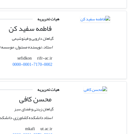
هیات تحریریه
فاطمه سفید کن
گیاهان دارویی و فیتوشیمی
استاد، نویسنده مسئول، موسسه تحق
rifr-ac.ir
sefidkon
0000-0001-7170-0002
هیات تحریریه
محسن کافی
گیاهان زینتی و فضای سبز
استاد دانشکده کشاورزی، دانشکدگا
ut.ac.ir
mkafi