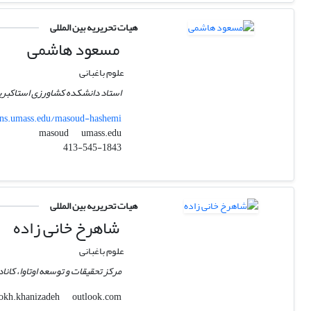
هیات تحریریه بین المللی
مسعود هاشمی
علوم باغبانی
استاد دانشکده کشاورزی استاکبری
cns.umass.edu/masoud-hashemi
umass.edu
masoud
413-545-1843
هیات تحریریه بین المللی
شاهرخ خانی زاده
علوم باغبانی
مرکز تحقیقات و توسعه اوتاوا، کاناد
outlook.com
shahrokh.khanizadeh