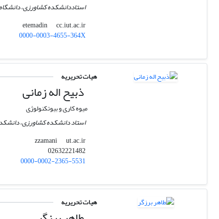
استاددانشکده کشاورزی، دانشگاه ص
cc.iut.ac.ir
etemadin
0000-0003-4655-364X
هیات تحریریه
ذبیح اله زمانی
میوه کاری و بیوتکنولوژی
استاد دانشکده کشاورزی، دانشکدگا
ut.ac.ir
zzamani
02632221482
0000-0002-2365-5531
هیات تحریریه
طاهر برزگر