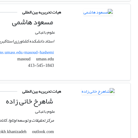
هیات تحریریه بین المللی
مسعود هاشمی
علوم باغبانی
استاد دانشکده کشاورزی استاکبری
cns.umass.edu/masoud-hashemi
umass.edu
masoud
413-545-1843
هیات تحریریه بین المللی
شاهرخ خانی زاده
علوم باغبانی
مرکز تحقیقات و توسعه اوتاوا، کاناد
outlook.com
shahrokh.khanizadeh