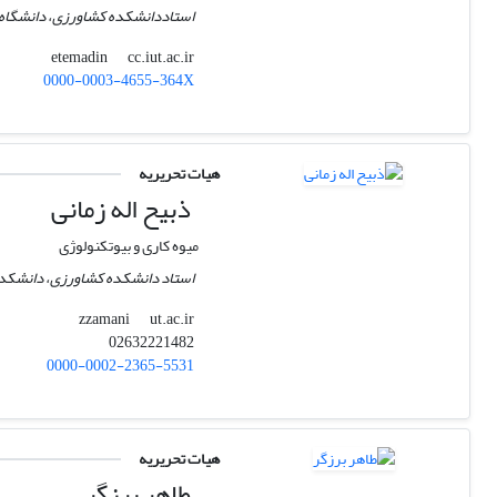
استاددانشکده کشاورزی، دانشگاه ص
cc.iut.ac.ir
etemadin
0000-0003-4655-364X
هیات تحریریه
ذبیح اله زمانی
میوه کاری و بیوتکنولوژی
استاد دانشکده کشاورزی، دانشکدگا
ut.ac.ir
zzamani
02632221482
0000-0002-2365-5531
هیات تحریریه
طاهر برزگر