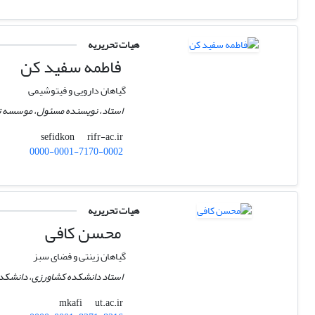
هیات تحریریه
فاطمه سفید کن
گیاهان دارویی و فیتوشیمی
استاد، نویسنده مسئول، موسسه تحق
rifr-ac.ir
sefidkon
0000-0001-7170-0002
هیات تحریریه
محسن کافی
گیاهان زینتی و فضای سبز
استاد دانشکده کشاورزی، دانشکدگا
ut.ac.ir
mkafi