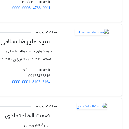
ut.ac.ir
rnaderi
0000-0003-4788-9911
هیات تحریریه
سید علیرضا سلامی
بیوتکنولوژی محصولات باغبانی
استاد دانشکده کشاورزی، دانشکدگا
ut.ac.ir
asalami
09125423816
0000-0001-8102-3164
هیات تحریریه
نعمت اله اعتمادی
علوم گیاهان زینتی