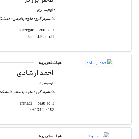
علوم سبزی
دانشیار گروه علوم باغبانی- دانش
znu.ac.ir
tbarzegar
024-33054531
هیات تحریریه
احمد ارشادی
علوم میوه
دانشیار گروه علوم باغبانی دانشکد
basu.ac.ir
ershadi
08134424192
هیات تحریریه