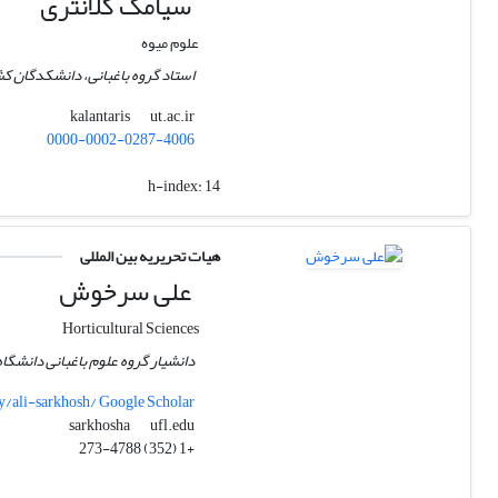
سیامک کلانتری
علوم میوه
استاد گروه باغبانی، دانشکدگان کش
ut.ac.ir
kalantaris
0000-0002-0287-4006
h-index:
14
هیات تحریریه بین المللی
علی سرخوش
Horticultural Sciences
دانشیار گروه علوم باغبانی دانشگاه
y/ali-sarkhosh/ Google Scholar
ufl.edu
sarkhosha
+1 (352) 273-4788