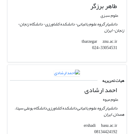
طاهر برزگر
علوم سبزی
دانشیار گروه علوم باغبانی- دانشکده کشاورزی- دانشگاه زنجان-
زنجان- ایران
znu.ac.ir
tbarzegar
024-33054531
هیات تحریریه
احمد ارشادی
علوم میوه
دانشیار گروه علوم باغبانی دانشکده کشاورزی دانشگاه بوعلی سینا،
همدان. ایران
basu.ac.ir
ershadi
08134424192