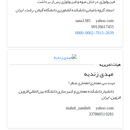
فیزیولوژِی درختان میوه و فیزیولوژی پس از برداشت
استاد گروه باغبانی دانشکده کشاورزی دانشگاه گیلان. رشت. ایران
yahoo.com
sana1385
09126617455
0000-0002-7615-2639
هیات تحریریه
مهدی زندیه
مهندسی معماری(معماری منظر)
دانشیار دانشکده معماری و شهرسازی دانشگاه بین المللی قزوین.
قزوین. ایران
yahoo.com
mahdi_zandieh
0281 33780051