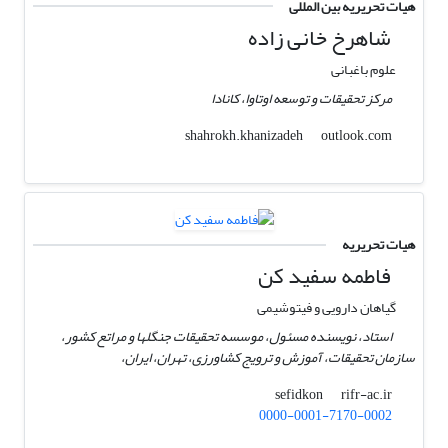
هیات تحریریه بین المللی
شاهرخ خانی زاده
علوم باغبانی
مرکز تحقیقات و توسعه اوتاوا، کانادا
outlook.com
shahrokh.khanizadeh
هیات تحریریه
فاطمه سفید کن
گیاهان دارویی و فیتوشیمی
استاد، نویسنده مسئول، موسسه تحقیقات جنگلها و مراتع کشور،
سازمان تحقیقات، آموزش و ترویج کشاورزی، تهران، ایران،
rifr-ac.ir
sefidkon
0000-0001-7170-0002