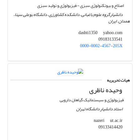
اصلاح و بیوتکنولوژی سبزی - فیزیولوژی و تولید سبزی
دانشیارگروه علوم باغبانی، دانشکده کشاورزی، دانشگاه بوعلی سینا،
همدان. ایران
yahoo.com
dashti1350
09183133541
0000-0002-4567-205X
هیات تحریریه
وحیده ناظری
فیزیولوژی و سیستماتیک گیاهان دارویی
استاد دانشیار دانشگاه تهران
ut.ac.ir
nazeri
09133414420