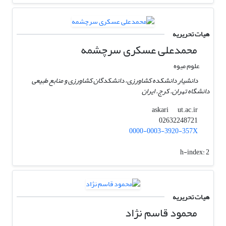
هیات تحریریه
محمدعلی عسکری سرچشمه
علوم میوه
دانشیار دانشکده کشاورزی، دانشکدگان کشاورزی و منابع طبیعی
دانشگاه تهران. کرج. ایران
ut.ac.ir
askari
02632248721
0000-0003-3920-357X
h-index:
2
هیات تحریریه
محمود قاسم نژاد