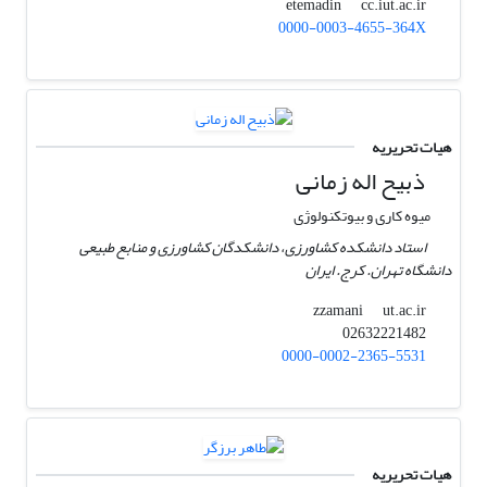
cc.iut.ac.ir
etemadin
0000-0003-4655-364X
هیات تحریریه
ذبیح اله زمانی
میوه کاری و بیوتکنولوژی
استاد دانشکده کشاورزی، دانشکدگان کشاورزی و منابع طبیعی
دانشگاه تهران. کرج. ایران
ut.ac.ir
zzamani
02632221482
0000-0002-2365-5531
هیات تحریریه