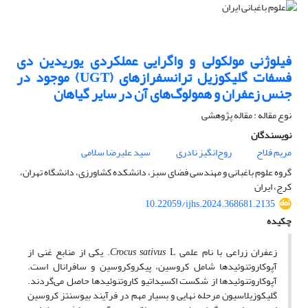
فیلوژنی مولکولی و واگرایی عملکردی یوریدین دی
فسفات گلیکوزیل ترانسفرازهای (UGT) موجود در
جنس زعفران و همولوگ‌های آن در سایر گیاهان
نوع مقاله : مقاله پژوهشی
نویسندگان
مریم فلاح
روح‌انگیز نادری
سید علیرضا سلامی
گروه علوم باغبانی و مهندسی فضای سبز، دانشکده کشاورزی، دانشگاه تهران،
کرج، ایران
10.22059/ijhs.2024.368681.2135
چکیده
زعفران زراعی با نام علمی
Crocus sativus
L. یکی از منابع غنی از
آپوکاروتنوئیدها شامل کروسین، پیکروکروسین و سافرانال است.
آپوکاروتنوئیدها از شکست اکسیداتیو کاروتنوئیدها حاصل می‌گردند.
گلیکوزیلاسیون مرحله نهایی و بسیار مهم در فرآیند بیوسنتز کروسین