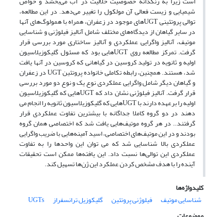
است زیرا به رنگدانه خصوصیت حلالیت در آب می‌بخشد و خواص
شیمیایی و زیست فعالی آن مولکول را تغییر می‌دهد. در این مطالعه،
توالی پروتئینی UGTهای موجود در زعفران، همراه با همولوگ‌های آنها
در سایر گیاهان از دیدگاه‌های مختلف شامل آنالیز فیلوژنی و شناسایی
موتیف، آنالیز واگرایی عملکردی و آنالیز ساختاری مورد بررسی قرار
گرفت. تمرکز مطالعه روی UGT‌هایی بود که مسئول گلیکوزیلاسیون
اولیه و ثانویه در تولید کروسین در گیاهانی که کروسین در آنها یافت
شد، هستند. همچنین، رابطه تکاملی خانواده پروتئین UGT در زعفران
و گیاهان دیگر شامل واگرایی عملکردی نوع یک و نوع دو مورد بررسی
قرار گرفت. آنالیز فیلوژنی نشان داد که UGT‌هایی که گلیکوزیلاسیون
اولیه را برعهده دارند با UGT‌هایی که گلیکوزیلاسیون ثانویه را انجام می
دهند در دو گروه کاملا جداگانه با بیشترین تفاوت عملکردی قرار
گرفتند.. در هر گروه موتیف‌هایی یافت شد که اختصاصی همان گروه
بودند و در این موتیف‌های اختصاصی، اسید آمینه‌هایی با ضریب واگرایی
عملکردی بالا شناسایی شد که می توان این واحدها را به تفاوت
عملکردی این توالی‌ها نسبت داد. این یافته‌ها ممکن است تحقیقات
آینده را با هدف مشخص کردن عملکرد این ژن‌ها تسهیل کند.
کلیدواژه‌ها
شناسایی موتیف
فیلوژنی پروتئین
گلیکوزیل ترانسفراز
UGTs
موضوعات