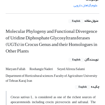
علوم گیاهان دارویی
عنوان مقاله
English
Molecular Phylogeny and Functional Divergence
of Uridine Diphosphate Glycosyltransferases
(UGTs) in Crocus Genus and their Homologues in
Other Plants
نویسندگان
English
Maryam Fallah
Roohangiz Naderi
Seyed Alireza Salami
Department of Horticultural sciences,, Faculty of Agriculture, University
of Tehran, Karaj, Iran
چکیده
English
Crocus sativus
L. is considered as one of the richest sources of
apocarotenoids, including crocin, picrocrocin, and safranal. The