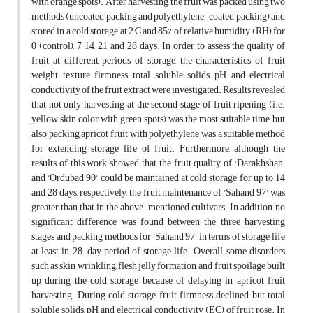
with orange spots). After harvesting, the fruit was packed using two
methods (uncoated packing and polyethylene-coated packing) and
stored in a cold storage at 2°C and 85% of relative humidity (RH) for
0 (control), 7, 14, 21 and 28 days. In order to assess the quality of
fruit at different periods of storage, the characteristics of fruit
weight, texture firmness, total soluble solids, pH, and electrical
conductivity of the fruit extract were investigated. Results revealed
that not only harvesting at the second stage of fruit ripening (i.e.
yellow skin color with green spots) was the most suitable time, but
also packing apricot fruit with polyethylene was a suitable method
for extending storage life of fruit. Furthermore, although the
results of this work showed that the fruit quality of 'Darakhshan'
and 'Ordubad 90' could be maintained at cold storage for up to 14
and 28 days, respectively, the fruit maintenance of 'Sahand 97' was
greater than that in the above-mentioned cultivars. In addition, no
significant difference was found between the three harvesting
stages and packing methods for 'Sahand 97' in terms of storage life
at least in 28-day period of storage life. Overall, some disorders
such as skin wrinkling, flesh jelly formation, and fruit spoilage built
up during the cold storage because of delaying in apricot fruit
harvesting. During cold storage, fruit firmness declined, but total
soluble solids, pH, and electrical conductivity (EC) of fruit rose. In