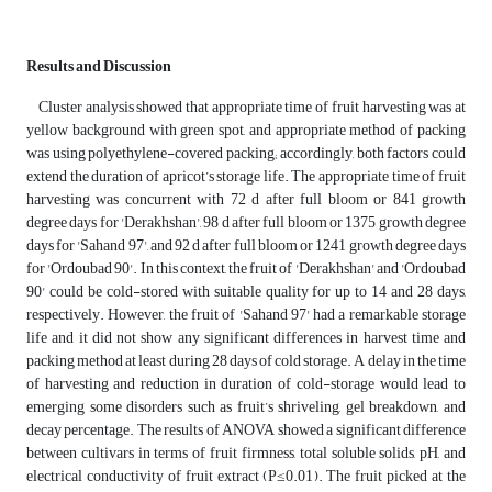
Results and Discussion
Cluster analysis showed that appropriate time of fruit harvesting was at
yellow background with green spot, and appropriate method of packing
was using polyethylene-covered packing; accordingly, both factors could
extend the duration of apricot’s storage life. The appropriate time of fruit
harvesting was concurrent with 72 d after full bloom or 841 growth
degree days for 'Derakhshan', 98 d after full bloom or 1375 growth degree
days for 'Sahand 97', and 92 d after full bloom or 1241 growth degree days
for 'Ordoubad 90'. In this context, the fruit of 'Derakhshan' and 'Ordoubad
90' could be cold-stored with suitable quality for up to 14 and 28 days,
respectively. However, the fruit of 'Sahand 97' had a remarkable storage
life and it did not show any significant differences in harvest time and
packing method at least during 28 days of cold storage. A delay in the time
of harvesting and reduction in duration of cold-storage would lead to
emerging some disorders such as fruit’s shriveling, gel breakdown, and
decay percentage. The results of ANOVA showed a significant difference
between cultivars in terms of fruit firmness, total soluble solids, pH, and
electrical conductivity of fruit extract (P≤0.01). The fruit picked at the