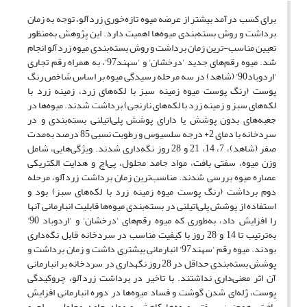
برای کسب درآمد بیشتر از عرضه میوه تازه‌خوری زردآلو، توجه به زمان
برداشت و روش بسته‌بندی میوه‌ها اهمیت دارد. این پژوهش به‌منظور
تعیین مناسب-ترین زمان برداشت و روش بسته‌بندی میوه زردآلو انجام
شد. میوه‌‌ رقم‌های جدید 'درخشان' و 'سهند97'، به همراه رقم تجاری
'اردوباد90' (شاهد) در سه مرحله رسیدگی میوه بر اساس شاخص رنگ
پوست (رنگ پوست میوه زمینه سبز با لکه‌های زرد، زمینه زرد با
لکه‌های سبز و زمینه زرد با لکه‌های نارنجی) برداشت شدند. میوه‌ها در
جعبه‌های بدون پوشش یا دارای پوشش پلی‌اتیلنی بسته‌بندی و در
سردخانه با دمای 2+ درجه سلسیوس و رطوبت نسبی 85 درصد به‌مدت
صفر (شاهد)، 7، 14‌، 21 و 28 روز نگه‌داری شدند. ویژگی‌هایی، شامل
وزن میوه، سفتی بافت، مواد جامد محلول، پی‌اچ و هدایت الکتریکی
عصاره میوه بررسی شدند. مناسب‌ترین زمان برداشت زردآلو، مرحله
دوم برداشت (رنگ پوست میوه زمینه زرد با لکه‌های سبز) بود و
استفاده از پوشش پلی‌اتیلنی در بسته‌بندی میوه‌ها قابلیت انبارمانی آنها
را افزایش داد، به‌طوری که میوه‌‌ رقم‌های 'درخشان' و 'اردوباد 90'
به‌ترتیب تا 14 و 28 روز با کیفیت مناسب در سردخانه قابل نگه‌داری
بودند. میوه‌‌ رقم 'سهند97' انبارمانی بیشتری داشت و زمان برداشت و
پوشش بسته‌بندی حداقل در 28 روز نگهداری در سردخانه بر انبارمانی
آن اثر معنی‌داری نداشتند. با تاخیر در برداشت زردآلو، چروکیدگی
پوست، ژله‌ای شدن گوشت و فساد میوه‌ها در دوره انبارمانی افزایش
یافت. همچنین، سفتی میوه‌ها کاهش و مواد جامد محلول، پی‌اچ و