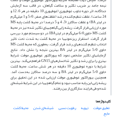
نیمه جامد بر ضریب تکثیر و سلامت گیاهان، در قالب سه آزمایش
جداگانه، اثر دوره تناوب غوطه‎وری (غوطه‎وری 10 دقیقه در هر 6، 12 و
24 ساعت)، غلظت تنظیم کننده‎ رشد (غلظت‌های صفر، 5/0 و 1 میلی‌گرم
در لیتر BA) و غلظت ساکارز (3، 4 و 5 درصد) در محیط کشت پایه MS
مورد ارزیابی قرار گرفت. ریشه زایی گیاهچه‎های تکثیر شده نیز در محیط
کشت MS حاوی 6/0 میلی‌گرم در لیترIBA در دو سیستم مورد بررسی
قرار گرفت. استقرار ریزنمونه‎ها در محیط کشت به شدت تحت تاثیر
انتخاب تنظیم کننده‎های رشد قرار گرفت، به‌طوری که محیط کشت MS
حاوی 5/0 میلی‌گرم در لیتر BA بهترین نتیجه را نشان داد. نتایج
آزمایش‎های تکثیر مشخص نمود که بیوراکتور غوطه‎وری موقت شرایط
بهتری را برای رشد و تکثیر شاخساره‎های GN15 فراهم می‌کند. بهترین
شرایط با دوره غوطه‎وری 10 دقیقه در هر شش ساعت، محیط کشت
حاوی 5/0 میلی‌گرم در لیتر BA و سه درصد ساکارز به‌دست آمد.
همچنین بیوراکتور غوطه‎وری موقت ارزیابی شده در این تحقیق برای
ریشه زایی این پایه مناسب نبود و تمام گیاهچه‎ها در این شرایط شیشه‌ای
شده و طی فرایند سازگاری از بین رفتند.
کلیدواژه‌ها
تعلیق موقت
تهویه
رطوبت نسبی
شیشه‌ای شدن
محیط کشت
مایع