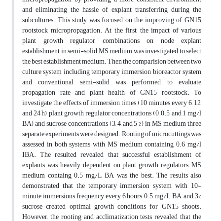
and eliminating the hassle of explant transferring during the
subcultures. This study was focused on the improving of GN15
rootstock micropropagation. At the first, the impact of various
plant growth regulator combinations on node explant
establishment in semi-solid MS medium was investigated to select
the best establishment medium. Then the comparision between two
culture system including temporary immersion bioreactor system
and conventional semi-solid was performed to evaluate
propagation rate and plant health of GN15 rootstock. To
investigate the effects of immersion times (10 minutes every 6, 12,
and 24 h), plant growth regulator concentrations (0, 0.5, and 1 mg/l
BA) and sucrose concentrations (3, 4, and 5 %) in MS medium three
separate experiments were designed. Rooting of microcuttings was
assessed in both systems with MS medium containing 0.6 mg/l
IBA. The resulted revealed that successful establishment of
explants was heavily dependent on plant growth regulators, MS
medium containg 0.5 mg/L BA was the best. The results also
demonstrated that the temporary immersion system with 10-
minute immersions frequency every 6 hours, 0.5 mg/L BA, and 3%
sucrose created optimal growth conditions for GN15 shoots.
However, the rooting and acclimatization tests revealed that the