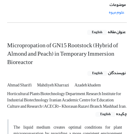
موضوعات
علوم میوه
عنوان مقاله
English
Micropropation of GN15 Rootstock (Hybrid of
Almond and Peach) in Temporary Immersion
Bioreactor
نویسندگان
English
Ahmad Sharifi
Mahdiyeh Kharrazi
Azadeh khadem
Horticultural Plants Biotechnology Department, Research Institute for
Industrial Biotechnology, Iranian Academic Centre for Education,
Culture and Research (ACECR)- Khorasan Razavi Branch, Mashhad, Iran.
چکیده
English
The liquid medium creates optimal conditions for plant
micropropagation by providing a more consistent environment