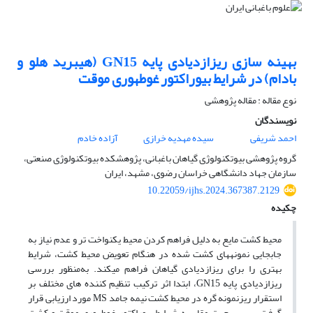
بهینه سازی ریزازدیادی پایه GN15 (هیبرید هلو و
بادام) در شرایط بیوراکتور غوطه‎وری موقت
نوع مقاله : مقاله پژوهشی
نویسندگان
احمد شریفی
سیده مهدیه خرازی
آزاده خادم
گروه پژوهشی بیوتکنولوژی گیاهان باغبانی، پژوهشکده بیوتکنولوژی صنعتی،
سازمان جهاد دانشگاهی خراسان رضوی، مشهد، ایران
10.22059/ijhs.2024.367387.2129
چکیده
محیط کشت مایع به دلیل فراهم کردن محیط یکنواخت تر و عدم نیاز به
جابجایی نمونه‎های کشت شده در هنگام تعویض محیط کشت، شرایط
بهتری را برای ریزازدیادی گیاهان فراهم می‎کند. به‌منظور بررسی
ریزازدیادی پایه GN15، ابتدا اثر ترکیب تنظیم کننده های مختلف بر
استقرار ریزنمونه گره در محیط کشت نیمه جامد MS مورد ارزیابی قرار
گرفت. سپس جهت مقایسه شرایط بیوراکتور غوطه‎وری موقت و کشت