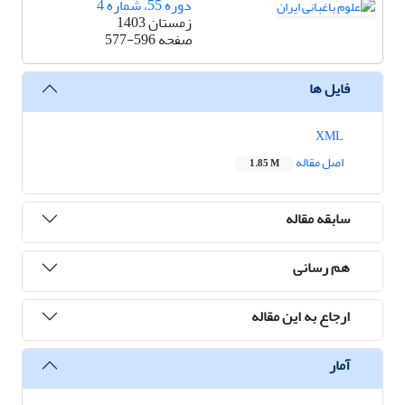
دوره 55، شماره 4
زمستان 1403
صفحه
577-596
فایل ها
XML
اصل مقاله
1.85 M
سابقه مقاله
هم رسانی
ارجاع به این مقاله
آمار