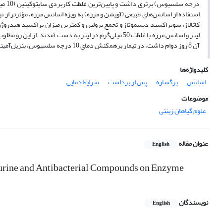
درجه 
استفاده از اسانس‌های طبیعی (آویشن و مرزه) به ویژه اسانس مرزه، مؤثرتر از ن
آن 8 روز دوام داشت، در تیمار برهمکنش دمای 10 درجه سلسیوس، بنزیل‌آمینوپورین 10 میلی‌گرم در لیتر و اسانس مرزه با غلظت 50 میلی‌گرم در لیتر مشاهده گردید.
کلیدواژه‌ها
اسانس
برگساره
پس از برداشت
شرایط دمایی
موضوعات
علوم گیاهان زینتی
عنوان مقاله
English
opurine and Antibacterial Compounds on Enzyme
نویسندگان
English