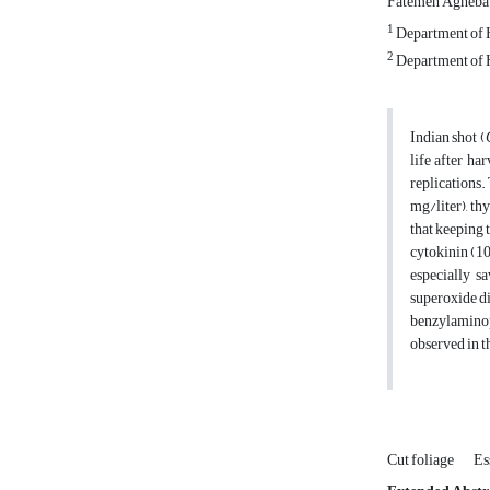
Fatemeh Agheba
1
Department of H
2
Department of H
Indian shot (
life after ha
replications.
mg/liter), th
that keeping 
cytokinin (10
especially sa
superoxide di
benzylaminopu
observed in t
Cut foliage
Es