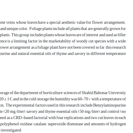
ent veins, whose leaves have a special aesthetic value for flower arrangement.
pe and unique color. Foliage plants include all plants that are generally grown for
plants. This group includes plants whose leaves are of interest and used as filler
ence is a limiting factor in the marketability of woody cut species with a wide
 flower arrangement as a foliage plant have not been covered so far, this research
urine and natural essential oils of thyme and savory in different temperature
storage of the department of horticulture sciences of Shahid Bahonar University
0 ± 1°C and in the cold storage the humidity was 60-70 % with a temperature of
ion. The experimental factors used in this research include Benzylaminopurine
ate (20 mg/liter), savory and thyme essential oils (50 mg/liter) and control (no
ed as a CRD-based factorial with four replications and two cut leaves in each
ase, polyphenol oxidase, catalase, superoxide dismutase and amounts of hydrogen
e investigated.