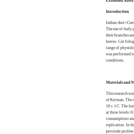
Extended Abstr
Introduction
Indian shot (
Can
The use of leafy p
their branches and
leaves. Cut folia
range of physiol
was performed to
conditions.
Materials and 
This research was
of Kerman. The re
10 ± 1°C. The lea
at three levels (
consumption), and
replication. In t
peroxide, proline