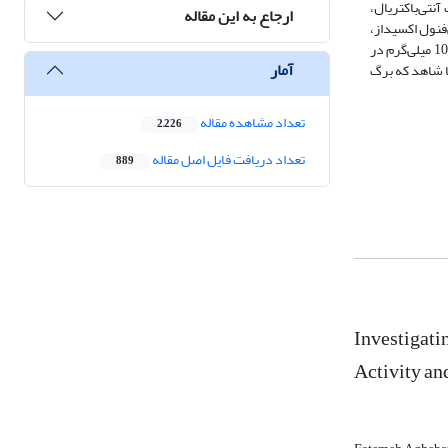
ا ترکیبات آنتی‌باکتریال،
ارجاع به این مقاله
‌فنول اکسیداز،
کاتالاز، سوپراکسید دیسموتاز و تجمع پرولین و کمترین میزان پراکسید هیدروژن و محتوای مالون‌دی‌آلدئید در برهمکنش دمای 10 درجه سلسیوس، بنزیل‌آمینوپورین 10 میلی‌گرم در
آمار
طولانی‌ترین دوره ماندگاری و کیفیت ظاهری به مدت 33 روز، در مقایسه با شاهد که برگ
تعداد مشاهده مقاله
2,226
تعداد دریافت فایل اصل مقاله
889
Investigati
Activity an