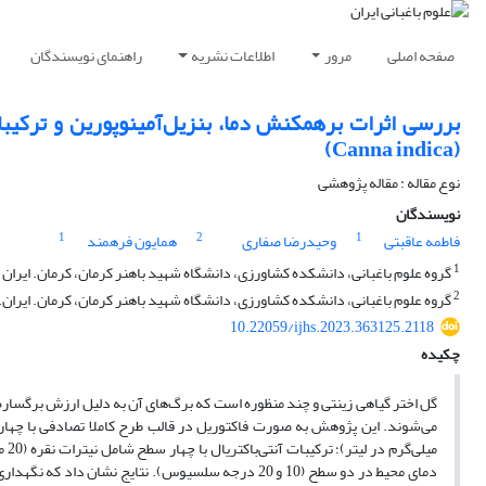
صفحه اصلی
مرور
اطلاعات نشریه
راهنمای نویسندگان
بررسی اثرات برهمکنش دما، بنزیل‌آمینوپورین و ترکیبات
(Canna indica)
نوع مقاله : مقاله پژوهشی
نویسندگان
1
2
1
فاطمه عاقبتی
وحیدرضا صفاری
همایون فرهمند
1
گروه علوم باغبانی، دانشکده کشاورزی، دانشگاه شهید باهنر کرمان، کرمان. ایران
2
گروه علوم باغبانی، دانشکده کشاورزی، دانشگاه شهید باهنر کرمان، کرمان. ایران.
10.22059/ijhs.2023.363125.2118
چکیده
گل اختر گیاهی زینتی و چند منظوره است که برگ‌های آن به دلیل ارزش برگساره‌