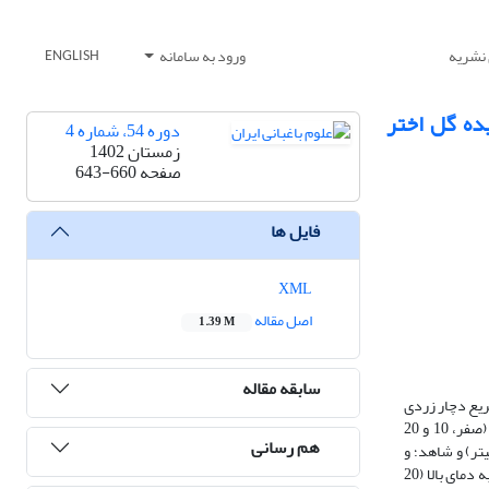
 نشریه
ورود به سامانه
ENGLISH
یده گل اختر
دوره 54، شماره 4
زمستان 1402
صفحه
643-660
فایل ها
XML
اصل مقاله
1.39 M
سابقه مقاله
ریع دچار زردی
می‌شوند. این پژوهش به صورت فاکتوریل در قالب طرح کاملا تصادفی با چهار تکرار انجام شد. فاکتورهای آزمایش عبارت بودند از: بنزیل‌آمینوپورین در سه سطح (صفر، 10 و 20
هم رسانی
 در لیتر)، اسانس‌ آویشن (50 میلی‌گرم در لیتر)، اسانس مرزه (50 میلی‌گرم در لیتر) و شاهد؛ و
دمای محیط در دو سطح (10 و 20 درجه سلسیوس). نتایج نشان داد که نگهداری برگ‌های بریده گل اختر در دمای پایین (10 درجه سلسیوس) در تمامی تیمارها نسبت به دمای بالا (20