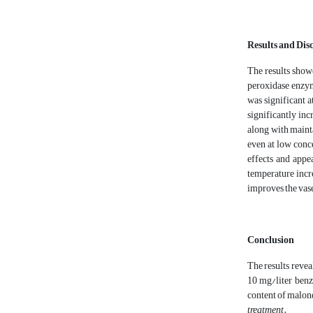
Results and Dis
The results show
peroxidase enzyme
was significant 
significantly inc
along with mainta
even at low conc
effects and appe
temperature incre
improves the vase
Conclusion
The results revea
10 mg/liter benz
content of malond
treatment.