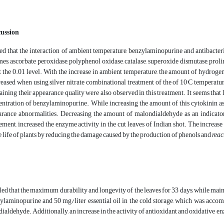
cussion
ed that the interaction of ambient temperature, benzylaminopurine and antibacte
s, ascorbate peroxidase, polyphenol oxidase, catalase, superoxide dismutase, proli
at the 0.01 level. With the increase in ambient temperature, the amount of hydr
reased when using silver nitrate combinational treatment of the of 10°C temperatur
ining their appearance quality were also observed in this treatment. It seems that 
entration of benzylaminopurine. While increasing the amount of this cytokinin as 
arance abnormalities. Decreasing the amount of malondialdehyde as an indicator 
ment, increased the enzyme activity in the cut leaves of Indian shot. The increas
 life of plants by reducing the damage caused by the production of phenols and
reac
led that the maximum durability and longevity of the leaves for 33 days, while maint
ylaminopurine and 50 mg/liter essential oil in the cold storage, which was acc
ialdehyde. Additionally, an increase in the activity of antioxidant and oxidative 