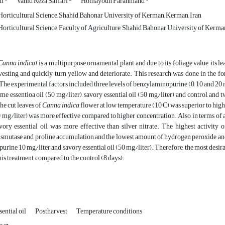
ti
Vahid Reza Saffari
Homayoun Farahmand
orticultural Science, Shahid Bahonar University of Kerman, Kerman, Iran
orticultural Science, Faculty of Agriculture, Shahid Bahonar University of Kerma
Canna indica
) is a multipurpose ornamental plant, and due to its foliage value, its 
rvesting and quickly turn yellow and deteriorate. This research was done in the 
 The experimental factors included three levels of benzylaminopurine (0, 10 and 20 mg
yme essentioa oil (50 mg/liter), savory essential oil (50 mg/liter) and control, and
the cut leaves of
Canna indica
flower at low temperature (10°C) was superior to high 
 mg/liter) was more effective compared to higher concentration. Also, in terms of an
vory essential oil, was more effective than silver nitrate. The highest activity 
smutase and proline accumulation and the lowest amount of hydrogen peroxide and 
rine 10 mg/liter and savory essential oil (50 mg/liter). Therefore, the most desirab
his treatment, compared to the control (8 days).
sential oil
Postharvest
Temperature conditions