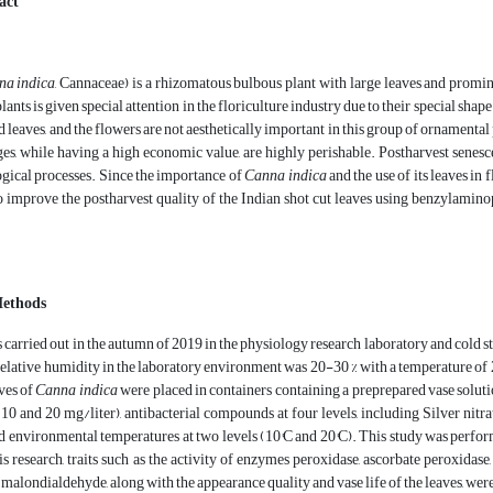
act
na indica
, Cannaceae) is a rhizomatous bulbous plant with large leaves and promin
lants is given special attention in the floriculture industry due to their special sha
 leaves, and the flowers are not aesthetically important in this group of ornamental 
ges, while having a high economic value, are highly perishable. Postharvest senesc
ogical processes. Since the importance of
Canna indica
and the use of its leaves in
 improve the postharvest quality of the Indian shot cut leaves using benzylaminop
Methods
 carried out in the autumn of 2019 in the physiology research laboratory and cold 
lative humidity in the laboratory environment was 20-30 % with a temperature of 2
ves of
Canna indica
were placed in containers containing a preprepared vase solut
0, 10 and 20 mg/liter), antibacterial compounds at four levels, including Silver nitr
 environmental temperatures at two levels (10°C and 20°C). This study was perform
his research, traits such as the activity of enzymes peroxidase, ascorbate peroxid
, malondialdehyde, along with the appearance quality and vase life of the leaves, wer