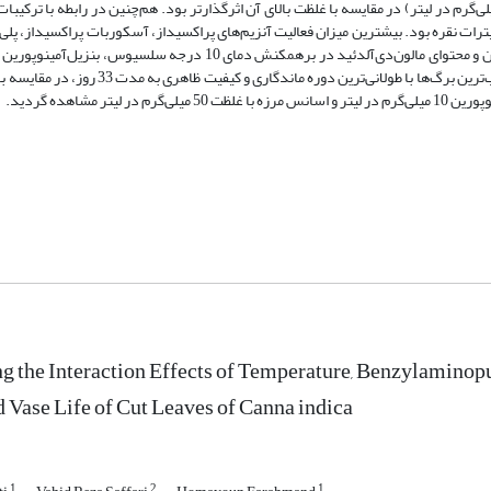
سلسیوس) برتری داشت و پایین‌ترین غلظت کاربردی سایتوکینین (10 میلی‌گرم در لیتر) در مقایسه با غلظت بالای آن اثرگذارتر بود. هم‌چنین در رابطه ب
یترات نقره بود. بیشترین میزان فعالیت آنزیم‌های پراکسیداز، آسکوربات پراکسیداز، پلی
لیتر و اسانس مرزه با غلظت 50 میلی‌گرم در لیتر به دست آمدند. از این رو مطلوب‌ترین برگ‌ها با 
ng the Interaction Effects of Temperature, Benzylamin
d Vase Life of Cut Leaves of Canna indica
1
2
1