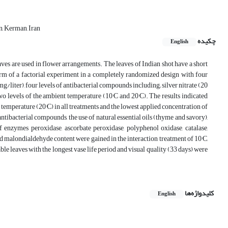
n, Kerman, Iran
چکیده
English
leaves are used in flower arrangements. The leaves of Indian shot have a short
form of a factorial experiment in a completely randomized design with four
/liter), four levels of antibacterial compounds including; silver nitrate (20
 two levels of the ambient temperature (10°C and 20°C). The results indicated
temperature (20°C) in all treatments and the lowest applied concentration of
tibacterial compounds, the use of natural essential oils (thyme and savory),
of enzymes peroxidase, ascorbate peroxidase, polyphenol oxidase, catalase,
malondialdehyde content were gained in the interaction treatment of 10°C,
le leaves with the longest vase life period and visual quality (33 days) were
کلیدواژه‌ها
English