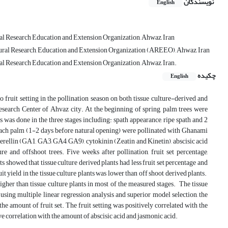
نویسندگان
English
ural Research Education and Extension Organization, Ahwaz, Iran
ltural Research, Education and Extension Organization (AREEO), Ahwaz, Iran
ral Research Education and Extension Organization, Ahwaz, Iran.
چکیده
English
o fruit setting in the pollination season on both tissue culture-derived and
esearch Center of Ahvaz city. At the beginning of spring, palm trees were
s was done in the three stages including: spath appearance, ripe spath and 2
 in each palm (1-2 days before natural opening) were pollinated with Ghanami
rellin (GA1, GA3, GA4, GA9), cytokinin (Zeatin and Kinetin), abscisic acid
e and offshoot trees. Five weeks after pollination, fruit set percentage,
 showed that tissue culture derived plants had less fruit set percentage and
it yield in the tissue culture plants was lower than off shoot derived plants.
igher than tissue culture plants in most of the measured stages. The tissue
using multiple linear regression analysis and superior model selection, the
he amount of fruit set. The fruit setting was positively correlated with the
ve correlation with the amount of abscisic acid and jasmonic acid.