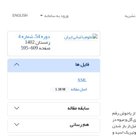
 نشریه
ورود به سامانه
ENGLISH
دوره 54، شماره 4
زمستان 1402
صفحه
595-609
فایل ها
XML
اصل مقاله
1.38 M
سابقه مقاله
 از پاجوش رقم
ی گل و میوه در
هم رسانی
 پس از گرده‌افشانی در سه تکرار صورت گرفت. به منظور ارزیابی میوه دهی، سه اسپات دیگر در هر نخل 1 تا 2 روز قبل از باز شدن
وتیریک اسید و