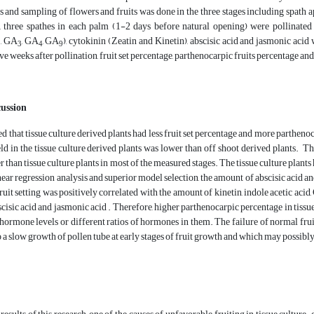
s and sampling of flowers and fruits was done in the three stages including spath ap
e, three spathes in each palm (1-2 days before natural opening) were pollinat
, GA
, GA
, GA
), cytokinin (Zeatin and Kinetin), abscisic acid and jasmonic acid
1
3
4
9
ive weeks after pollination, fruit set percentage, parthenocarpic fruits percentage a
cussion
d that tissue culture derived plants had less fruit set percentage and more parthenoc
ield in the tissue culture derived plants was lower than off shoot derived plants. T
r than tissue culture plants in most of the measured stages. The tissue culture plant
near regression analysis and superior model selection, the amount of abscisic acid a
fruit setting was positively correlated with the amount of kinetin, indole acetic acid
cisic acid and jasmonic acid .
Therefore, higher parthenocarpic percentage in tiss
 hormone levels or different ratios of hormones in them. The failure of normal frui
to a slow growth of pollen tube at early stages of fruit growth and which may possibl