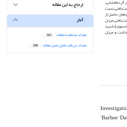
 پس از گرده‌افشانی،
ارجاع به این مقاله
شت‌بافتی نسبت
یاهان حاصل از
آمار
ت‌بافتی میزان
جاسمونیک‌اسید
 GA3، GA4 و GA9 گل و میوه همبستگی مثبت داشت و میزان
تعداد مشاهده مقاله
565
تعداد دریافت فایل اصل مقاله
398
Investigati
‘Barhee’ Da