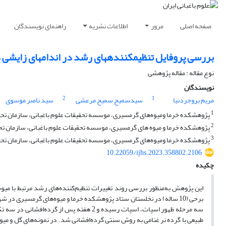
صفحه اصلی
مرور
اطلاعات نشریه
راهنمای نویسندگان
بررسی پروفایل تنظیمکنندههای رشد در اندامهای زایشی 
نوع مقاله : مقاله پژوهشی
نویسندگان
2
1
مریم بروجردنیا
سیدسمیح سمیح مرعشی
سید ناصر موسوی
1
پژوهشکده خرما ومیوه‌های گرمسیری، موسسه تحقیقات علوم باغبانی، سازمان تحقیق
2
پژوهشکده خرما و میوه های گرمسیری، موسسه تحقیقات علوم باغبانی، سازمان تحقی
3
پژوهشکده خرما ومیوه‌های گرمسیری، موسسه تحقیقات علوم باغبانی، سازمان تحقیق
10.22059/ijhs.2023.358802.2106
چکیده
این پژوهش به‌منظور بررسی روند تغییرات تنظیم‌کننده‌های رشد مرتبط با می
برحی (10 ساله) در نخلستان ستاد پژوهشکده خرما و میوه‌‏های گرمسیری در
طبیعی با گرده نر غنامی به روش سنتی گرده‌افشانی شد. در نمونه‌های گل و می