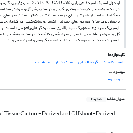
ایندول استیک اسید)، جیبرلین (
درصد میوه‌نشینی، درصد میوه‌های بکربار و درصد ریزش گل و میوه در سه اسپا
به گیاهان حاصل از پاجوش دارای درصد میوه‌نشینی کمتر و میزان میوه‌های بک
پاجوش بود. میزان هورمون‌های جیبرلین، اکسین و سایتوکینین در گیاهان حاصل ا
آبسیزیک‌‌اسید و جاسمونیک‌اسید بالاتری نسبت به گیاهان پاجوشی داشتند. با
آبسیزیک‌‌اسید و جاسمونیک‌اسید دارای همبستگی منفی با میوه‌نشینی بود.
کلیدواژه‌ها
آبسزیکاسید
گردهافشانی
میوه بکربار
میوهنشینی
موضوعات
علوم میوه
عنوان مقاله
English
 of Tissue Culture-Derived and Offshoot-Derived