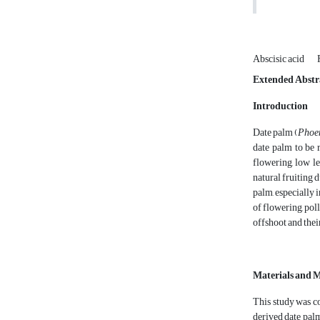
Abscisic acid
Extended Abstr
Introduction
Date palm (
Phoen
date palm to be 
flowering, low le
natural fruiting 
palm, especially 
of flowering, pol
offshoot and thei
Materials and 
This study was co
derived date palm