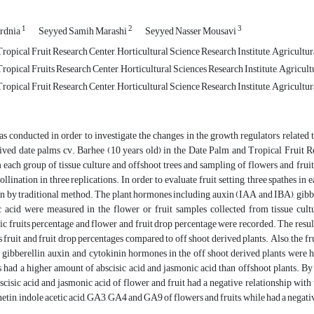
1
2
3
rdnia
Seyyed Samih Marashi
Seyyed Nasser Mousavi
ropical Fruit Research Center, Horticultural Science Research Institute, Agricult
ropical Fruits Research Center, Horticultural Sciences Research Institute, Agricu
ropical Fruit Research Center, Horticultural Science Research Institute, Agricultu
s conducted in order to investigate the changes in the growth regulators related t
ived date palms cv. Barhee (10 years old) in the Date Palm and Tropical Fruit R
 each group of tissue culture and offshoot trees and sampling of flowers and fruit
ollination in three replications. In order to evaluate fruit setting, three spathes
en by traditional method. The plant hormones including auxin (IAA and IBA), gibbe
 acid were measured in the flower or fruit samples collected from tissue cultur
c fruits percentage and flower and fruit drop percentage were recorded. The results
 fruit and fruit drop percentages compared to off shoot derived plants. Also, the fru
 gibberellin, auxin, and cytokinin hormones in the off shoot derived plants were h
s had a higher amount of abscisic acid and jasmonic acid than offshoot plants. By 
cisic acid and jasmonic acid of flower and fruit had a negative relationship with t
etin, indole acetic acid, GA3, GA4 and GA9 of flowers and fruits, while had a negati