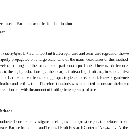
Fruit set
Parthenocarpic fruit
Pollination
act
ix dactylifera
L.) is an important fruit crop in arid and semi-arid regions of the 
rapidly propagated on a large scale. One of the main weaknesses of this method 
vels of fruiting and the formation of parthenocarpic fruits. There is a differenc
due to the high production of parthenocarpic fruits or high fruit drop in some cultiv
in the Barhee cultivar, leads to inappropriate yields and economic losses to gardener
lination and fertilization. Therefore, this study was conducted to compare the hormon
r relationship with the amount of fruiting in two groups of trees.
Methods
nducted in order to investigate the changes in the growth regulators related to frui
s cv. Barhee, in ate Palm and Tropical Fruit Research Center of Ahvaz city. At the 