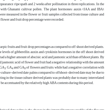
pearance, ripe spath and 2 weeks after pollination in three replications. In the
ed with Ghanami cultivar pollen. The plant hormones: auxin (IAA and IBA),
 were measured in the flower or fruit samples collected from tissue culture and
nd flower and fruit drop percentage were recorded.
arpic fruits and fruit drop percentages as compared to off shoot derived plants.
he levels of gibberellin, auxin, and cytokinin hormones in the off shoot derived
s had a higher amount of abscisic acid and jasmonic acid than offshoot plants. By
nd jasmonic acid of flower and fruit had a negative relationship with the amount
, GA
, GA
and GA
of flowers and fruits, while had a negative correlation with
3
4
9
ue culture-derived date palms compared to offshoot-derived date may be due to
ting in the tissue culture derived plants was probably due to many interrelated
y be accentuated by the relatively high ABA contents during this period.