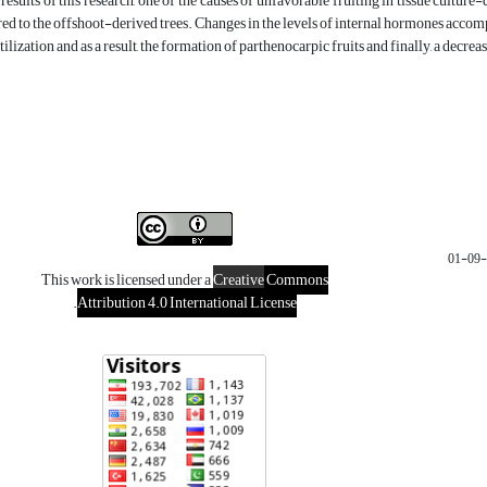
results of this research, one of the causes of unfavorable fruiting in tissue culture
ed to the offshoot-derived trees. Changes in the levels of internal hormones accompan
ilization and as a result, the formation of parthenocarpic fruits and finally, a decrea
This work is licensed under a
Creative
Commons
.
Attribution 4.0 International License