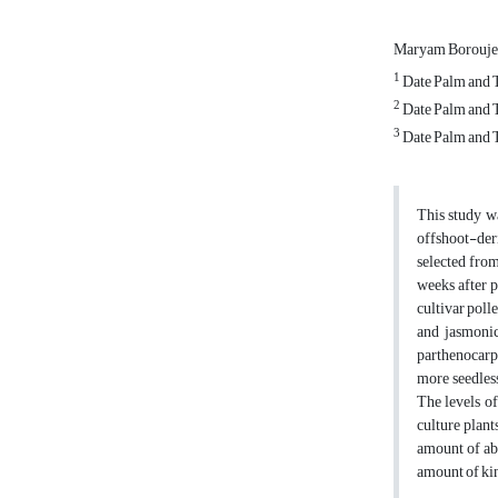
Maryam Borouje
1
Date Palm and T
2
Date Palm and T
3
Date Palm and T
This study wa
offshoot-der
selected from
weeks after p
cultivar poll
and jasmonic
parthenocarpi
more seedless
The levels of
culture plant
amount of abs
amount of kin