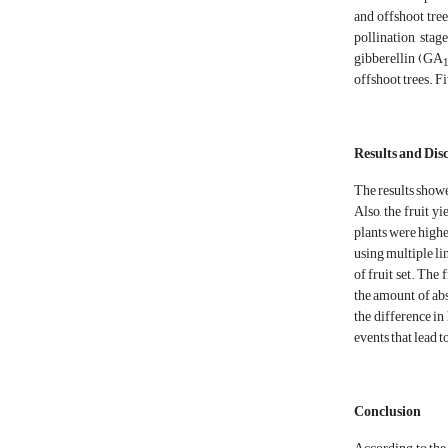
and offshoot tree
pollination stag
gibberellin (GA
offshoot trees. F
Results and Dis
The results showe
Also, the fruit y
plants were highe
using multiple li
of fruit set. The 
the amount of abs
the difference in
events that lead 
Conclusion