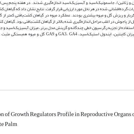
GA1, GA3, GA4, GA9)، سایتوکینین (کاینتین و زئاتین)، جاسمونیک‌اسید و آبسیزیک‌‌اسید اندازه‌گیری شدند. در هفته‌ پنجم
ت گرده‌افشانی شده در هر نخل مورد ارزیابی قرار گرفت. نتایج نشان داد که گیاهان ک
ربار و ریزش گل و میوه بیشتری بودند. عملکرد میوه در گیاهان کشت‌بافتی کمتر از گ
ز پاجوش در اغلب مراحل اندازه‌گیری شده بالاتر از گیاهان کشت‌بافتی بود. گیاهان کش
 استفاده از تجزیه رگرسیون خطی چندگانه و گزینش مدل برتر، میزان آبسیزیک‌اسید و 
گل و میوه، رابطه منفی با میزان میوه‌نشینی داشتند. درصد میوه‌نشینی با میزان کاینتین، ایندول استیک‌اسید،
on of Growth Regulators Profile in Reproductive Organs
te Palm