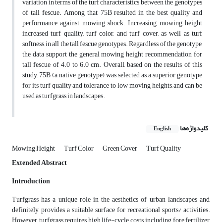
variation in terms of the turf characteristics between the genotypes
of tall fescue. Among that, 75B resulted in the best quality and
performance against mowing shock. Increasing mowing height
increased turf quality, turf color, and turf cover, as well as turf
softness, in all the tall fescue genotypes. Regardless of the genotype,
the data support the general mowing height recommendation for
tall fescue of 4.0 to 6.0 cm. Overall, based on the results of this
study, 75B (a native genotype) was selected as a superior genotype
for its turf quality and tolerance to low moving heights, and can be
used as turfgrass in landscapes.
کلیدواژه‌ها
English
Mowing Height
Turf Color
Green Cover
Turf Quality
Extended Abstract
Introduction
Turfgrass has a unique role in the aesthetics of urban landscapes and,
definitely, provides a suitable surface for recreational sports/ activities.
However, turfgrass requires high life-cycle costs, including fore fertilizer,