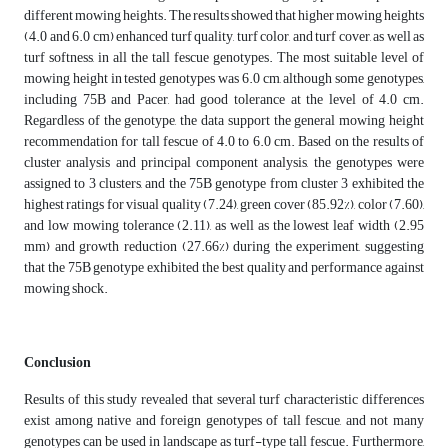
different mowing heights. The results showed that higher mowing heights
(4.0 and 6.0 cm) enhanced turf quality, turf color, and turf cover, as well as
turf softness, in all the tall fescue genotypes. The most suitable level of
mowing height in tested genotypes was 6.0 cm, although some genotypes,
including 75B and Pacer, had good tolerance at the level of 4.0 cm.
Regardless of the genotype, the data support the general mowing height
recommendation for tall fescue of 4.0 to 6.0 cm. Based on the results of
cluster analysis and principal component analysis, the genotypes were
assigned to 3 clusters, and the 75B genotype from cluster 3 exhibited the
highest ratings for visual quality (7.24), green cover (85.92%), color (7.60),
and low mowing tolerance (2.11), as well as the lowest leaf width (2.95
mm) and growth reduction (27.66%) during the experiment, suggesting
that the 75B genotype exhibited the best quality and performance against
mowing shock.
Conclusion
Results of this study revealed that several turf characteristic differences
exist among native and foreign genotypes of tall fescue, and not many
genotypes can be used in landscape as turf-type tall fescue. Furthermore,