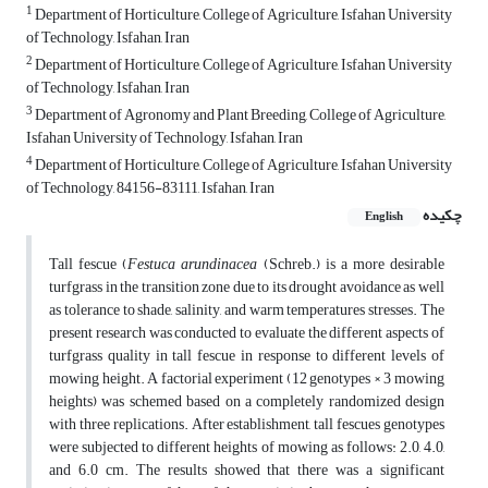
1
Department of Horticulture, College of Agriculture, Isfahan University
of Technology, Isfahan, Iran
2
Department of Horticulture, College of Agriculture, Isfahan University
of Technology, Isfahan, Iran
3
Department of Agronomy and Plant Breeding, College of Agriculture,
Isfahan University of Technology, Isfahan, Iran
4
Department of Horticulture, College of Agriculture, Isfahan University
of Technology, 84156-83111, Isfahan, Iran
چکیده
English
Tall fescue (
Festuca arundinacea
(Schreb.) is a more desirable
turfgrass in the transition zone due to its drought avoidance as well
as tolerance to shade, salinity, and warm temperatures stresses. The
present research was conducted to evaluate the different aspects of
turfgrass quality in tall fescue in response to different levels of
mowing height. A factorial experiment (12 genotypes × 3 mowing
heights) was schemed based on a completely randomized design
with three replications. After establishment, tall fescues genotypes
were subjected to different heights of mowing as follows: 2.0, 4.0,
and 6.0 cm. The results showed that there was a significant