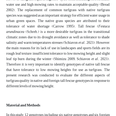
water use, and high mowing rates, to maintain acceptable quality (Bread,
2002). The replacement of common turfgrass with native turfgrass
species, was suggested as an important strategy for efficient water usage in
urban green spaces. The native grass species are attributed to their
tolerance of water shortage (Carrow, 1995). Tall fescue (
Festuca
arundinacea
(Schreb.) is a more desirable turfgrass in the transitional
climatic zones due to its drought avoidance as well as tolerance to shade,
salinity, and warm temperatures stresses (Schiavon
et al
., 2021). However,
the main reasons for its lack of use in landscapes and sports fields are its
rough leaf texture, insufficient tolerance to low mowing height, and slight
leaf tip burn during the winter (Shimizu, 2009; Schiavon
et al
., 2021).
Therefore, it is very important to identify genotypes of native tall fescue
that have tolerance to low mowing heights for use as turfgrass. The
present research was conducted to evaluate the different aspects of
turfgrass quality in native and foreign tall fescue genotypes in response to
different levels of mowing height.
Material and Methods
In this study, 12 genotypes including, six native genotypes and six foreign