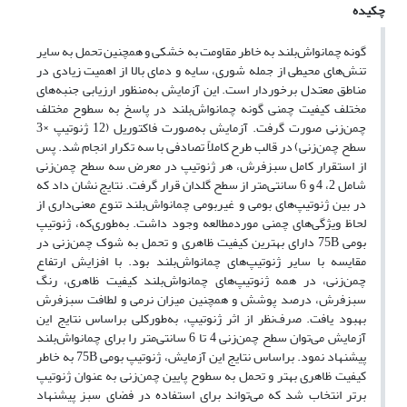
چکیده
گونه چمانواش‌بلند به خاطر مقاومت به خشکی و همچنین تحمل به سایر
تنش‌های محیطی از جمله شوری، سایه و دمای بالا از اهمیت زیادی در
مناطق معتدل برخوردار است. این آزمایش به‌منظور ارزیابی جنبه‌های
مختلف کیفیت چمنی گونه چمانواش‌بلند در پاسخ به سطوح مختلف
چمن‌زنی صورت گرفت. آزمایش به‌صورت فاکتوریل (12 ژنوتیپ ×3
سطح چمن‌زنی) در قالب طرح کاملاً تصادفی با سه تکرار انجام شد. پس
از استقرار کامل سبزفرش، هر ژنوتیپ در معرض سه سطح چمن‌زنی
شامل 2، 4 و 6 سانتی‌متر از سطح گلدان قرار گرفت. نتایج نشان داد که
در بین ژنوتیپ‌های بومی و غیربومی چمانواش‌بلند تنوع معنی‌داری از
لحاظ ویژگی‌های چمنی موردمطالعه وجود داشت. به‌طوری‌که، ژنوتیپ
بومی 75B دارای بهترین کیفیت ظاهری و تحمل به شوک چمن‌زنی در
مقایسه با سایر ژنوتیپ‌های چمانواش‌بلند بود. با افزایش ارتفاع
چمن‌زنی، در همه ژنوتیپ‌های چمانواش‌بلند کیفیت ظاهری، رنگ
سبزفرش، درصد پوشش و همچنین میزان نرمی و لطافت سبزفرش
بهبود یافت. صرف‌نظر از اثر ژنوتیپ، به‌طورکلی براساس نتایج این
آزمایش می‌توان سطح چمن‌زنی 4 تا 6 سانتی‌متر را برای چمانواش‌بلند
پیشنهاد نمود. براساس نتایج این آزمایش، ژنوتیپ بومی 75B به خاطر
کیفیت ظاهری بهتر و تحمل به سطوح پایین چمن‌زنی به عنوان ژنوتیپ
برتر انتخاب شد که می‌تواند برای استفاده در فضای سبز پیشنهاد