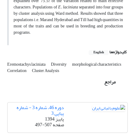
explained over 75.5% of the variation related to main effective
characters. Populations of
E. laciniata
separated into four groups
by cluster analysis using Ward method. Results showed that three
populations i.e. Marand, Hyderabad and Till had high quantities in
most of the traits and can be used in breeding and production
programs.
کلیدواژه‌ها
English
Eremostachys laciniata
Diversity
morphological characteristics
Correlation
Cluster Analysis
مراجع
دوره 46، شماره 3 - شماره
پیاپی 3
پاییز 1394
صفحه
497-507