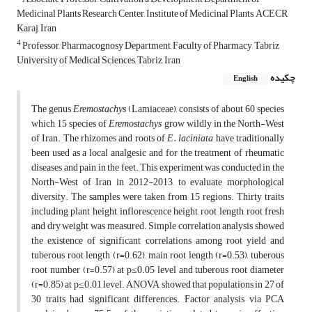
Medicinal Plants Research Center, Institute of Medicinal Plants, ACECR,
Karaj, Iran
4
Professor, Pharmacognosy Department, Faculty of Pharmacy, Tabriz
University of Medical Sciences, Tabriz, Iran
چکیده
English
The genus
Eremostachys
(Lamiaceae), consists of about 60 species
which 15 species of
Eremostachys
grow wildly in the North-West
of Iran. The rhizomes and roots of
E. laciniata
have traditionally
been used as a local analgesic and for the treatment of rheumatic
diseases and pain in the feet. This experiment was conducted in the
North-West of Iran in 2012-2013, to evaluate morphological
diversity. The samples were taken from 15 regions. Thirty traits
including plant height, inflorescence height, root length, root fresh
and dry weight was measured. Simple correlation analysis showed
the existence of significant correlations among root yield and
tuberous root length (r=0.62), main root length (r=0.53), tuberous
root number (r=0.57) at p≤0.05 level and tuberous root diameter
(r=0.85) at p≤0.01 level. ANOVA showed that populations in 27 of
30 traits had significant differences. Factor analysis via PCA