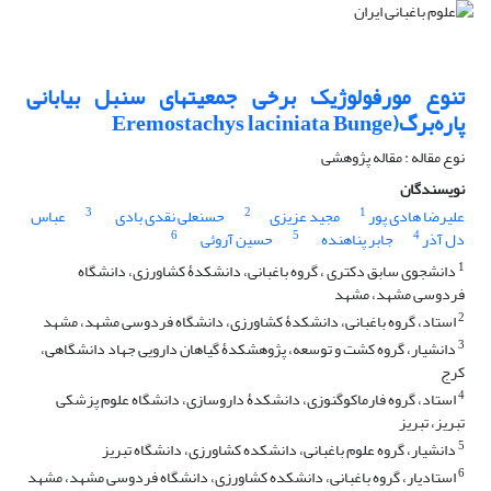
تنوع مورفولوژیک برخی جمعیت‏های سنبل بیابانی
پاره‌برگ(Eremostachys laciniata Bunge
نوع مقاله : مقاله پژوهشی
نویسندگان
3
2
1
علیرضا هادی پور
مجید عزیزی
حسنعلی نقدی بادی
عباس
6
5
4
دل آذر
جابر پناهنده
حسین آروئی
1
دانشجوی سابق دکتری ، گروه باغبانی، دانشکدۀ کشاورزی، دانشگاه
فردوسی مشهد، مشهد
2
استاد، گروه باغبانی، دانشکدۀ کشاورزی، دانشگاه فردوسی مشهد، مشهد
3
دانشیار، گروه کشت و توسعه، پژوهشکدۀ گیاهان دارویی جهاد دانشگاهی،
کرج
4
استاد، گروه فارماکوگنوزی، دانشکدۀ داروسازی، دانشگاه علوم پزشکی
تبریز، تبریز
5
دانشیار، گروه علوم باغبانی، دانشکده کشاورزی، دانشگاه تبریز
6
استادیار، گروه باغبانی، دانشکده کشاورزی، دانشگاه فردوسی مشهد، مشهد