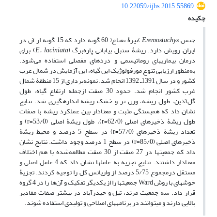
10.22059/ijhs.2015.55869
چکیده
جنس
Eremostachys
)تیرۀ نعناع( ‌60 گونه دارد که 15 گونه از آن در
ایران رویش دارد. ریشۀ سنبل بیابانی پاره‌برگ (
E. laciniata
) برای
درمان بیماری‏های روماتیسمی و دردهای مفصلی استفاده می‌شود.
به‌منظور ارزیابی تنوع مورفولوژیک این گیاه، این آزمایش در شمال غرب
کشور و در سال 1391‌ـ 1392 انجام شد. نمونه‌برداری از 15 منطقۀ شمال
غرب کشور انجام شد. حدود 30 صفت از‌جمله ارتفاع گیاه، طول
گل‌آذین، طول ریشه، وزن تر و خشک ریشه اندازه‏گیری شد. نتایج
نشان داد که همبستگی مثبت و معنا‏دار بین عملکرد ریشه با صفات
طول ریشۀ ذخیره‏ای اصلی (62/0=r)، طول ریشۀ اصلی (53/0=r) و
تعداد ریشۀ ذخیره‏ای (57/0=r) در سطح 5 درصد و محیط ریشۀ
ذخیره‏ای اصلی (85/0=r) در سطح 1 درصد وجود داشت. نتایج نشان
داد که جمعیت‏ها در 27 صفت از 30 صفت ‌مطالعه‌شده با هم اختلاف
معنا‏دار داشتند. نتایج تجزیه به عامل‏ها نشان داد که 4 عامل اصلی و
مستقل در‌مجموع 5/75 درصد از واریانس کل را توجیه کردند. تجزیۀ
خوشه‏ای با روش Ward جمعیت‏ها را از یکدیگر تفکیک و آن‌ها را در 4 گروه
قرار داد. سه جمعیت مرند، تیل و حیدرآباد در بیشتر صفات مقادیر
بالایی دارند و می‏توانند در برنامه‏های اصلاحی و تولیدی ‌استفاده شوند.