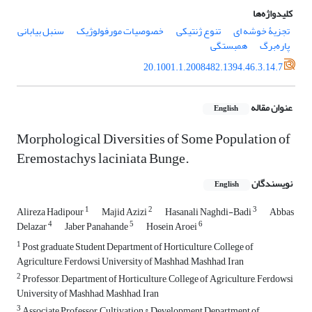
کلیدواژه‌ها
تجزیۀ خوشه ‏ای‌
تنوع ژنتیکی
خصوصیات مورفولوژیک
سنبل بیابانی
پاره‌برگ
همبستگی‌
20.1001.1.2008482.1394.46.3.14.7
عنوان مقاله
English
Morphological Diversities of Some Population of
Eremostachys laciniata Bunge.
نویسندگان
English
1
2
3
Alireza Hadipour
Majid Azizi
Hasanali Naghdi-Badi
Abbas
4
5
6
Delazar
Jaber Panahande
Hosein Aroei
1
Post graduate Student Department of Horticulture, College of
Agriculture, Ferdowsi University of Mashhad, Mashhad, Iran
2
Professor, Department of Horticulture, College of Agriculture, Ferdowsi
University of Mashhad, Mashhad, Iran
3
Associate Professor, Cultivation & Development Department of