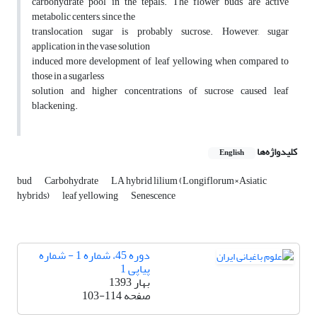
carbohydrate pool in the tepals. The flower buds are active
metabolic centers, since the
translocation sugar is probably sucrose. However, sugar
application in the vase solution
induced more development of leaf yellowing when compared to
those in a sugarless
solution and higher concentrations of sucrose caused leaf
blackening.
کلیدواژه‌ها
English
bud
Carbohydrate
LA hybrid lilium (Longiflorum×Asiatic
hybrids)
leaf yellowing
Senescence
دوره 45، شماره 1 - شماره
پیاپی 1
بهار 1393
صفحه
103-114