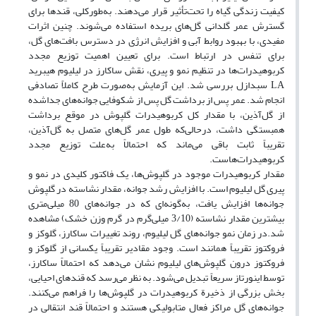
کیفیت زندگی گیاه را تحت‌تأثیر قرار می‌‌دهند. به‌طور‌کلی، قندها برای
گسترش عمر گلدانی گل‌های بریده استفاده می‌شوند. چنین اثرات
مفیدی، با بهبود روابط آبی و افزایش انرژی در دسترس بافت‌های گل،
برای تنفس در ارتباط است. برای تعیین اهمیت توزیع مجدد
کربوهیدرات‌ها در تنظیم نمو و پیری، نقش ساکارز در لیلیوم هیبرید
LA سبدازل بررسی شد. این آزمایش به‌صورت طرح کاملاً تصادفی
انجام شد. عمر پس از برداشت گل پس از شکوفایی جوانه‌های جدا‌شده
از گل‌آذین، با مقدار کل کربوهیدرات گلپوش در موقع برداشت
همبستگی داشت، در‌حالی‌که طول عمر گل‌های متصل به گل‌آذین،
تقریباً ثابت باقی می‌‌ماند که احتمالاً به‌علت توزیع مجدد
کربوهیدرات‌هاست.
مقدار کربوهیدرات موجود در گلپوش‌ها، یک فاکتور کلیدی در نمو و
پیری گل لیلیوم است. با افزایش رشد جوانه، مقدار نشاسته در گلپوش
جوانه‌ها افزایش یافت، به‌گونه‌ای که در جوانه‌های 80 میلی‌متری
بیشترین مقدار نشاسته (3/10 میلی‌گرم در گرم وزن خشک) مشاهده
شد.در زمان نمو جوانه‌های گل لیلیوم، روند تغییرات ساکارز، گلوکز و
فروکتوز تقریباً همانند است. وجود مقادیر تقریباً یکسانی از گلوکز و
فروکتوز درون گلپوش‌های لیلیوم نشان می‌دهد که احتمالاً ساکارز،
توسط اینورتاز سریعاً تبدیل می‌شود. به نظر می‌رسد که قندهای احیایی،
بخش بزرگی از ذخیرة کربوهیدرات در گلپوش‌ها را فراهم می‌کنند.
جوانه‌های گل مراکز فعال متابولیکی هستند و احتمالاً قند انتقالی در