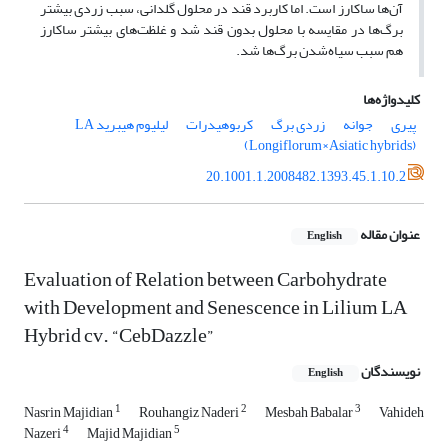
آن‌ها ساکارز است. اما کاربرد قند در محلول گلدانی، سبب زردی بیشتر
برگ‌ها در مقایسه با محلول بدون قند شد و غلظت‌های بیشتر ساکارز
هم سبب سیاه‌شدن برگ‌ها شد.
کلیدواژه‌ها
پیری
جوانه
زردی برگ
کربوهیدرات
لیلیوم هیبرید LA
(Longiflorum×Asiatic hybrids)
20.1001.1.2008482.1393.45.1.10.2
عنوان مقاله
English
Evaluation of Relation between Carbohydrate
with Development and Senescence in Lilium LA
Hybrid cv. “CebDazzle”
نویسندگان
English
1
2
3
Nasrin Majidian
Rouhangiz Naderi
Mesbah Babalar
Vahideh
4
5
Nazeri
Majid Majidian