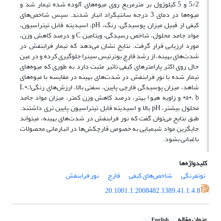
5/2 و 5 کیلوژول بر مترمربع روی میوه‌های آلوده شده تیمار شد و
میوه‌ها در دمای 3 درجه سانتیگراد انبار شدند. سپس شاخص‌های
کیفی از قبیل میزان پوسیدگی، رنگ، pH، اسیدیته قابل تیتراسیون،
مواد جامد محلول، شاخص رسیدگی، ویتامین C و درصد کاهش وزن،
مورد ارزیابی قرار گرفت. نتایج نشان می‌دهد که تیمار فرابنفش در
شدت‌های بهینه، از رشد قارچ بوترتیس سینرا جلوگیری کرده و در عین
حال روی اکثر پارامترهای کیفی تاثیر مثبت دارد به طوری که میوه‌های
تیمار شده با نور فرابنفش در شدت‌های بهینه در مقایسه با میوه‌های
شاهد، میزان پوسیدگی قارچی پایین، سفتی بالا، ارزش‌های رنگی(L*،
a*، b* و زاویه هیو) بهتر، درصد کاهش وزن کمتر، میزان مواد جامد
محلول بیشتر، pH بالا و اسیدیته قابل تیتراسیون پایین تری داشتند.
طبق نتایج می‌توان گفت که نور فرابنفش در شدت‌های بهینه، می‎تواند
جایگزین مواد شیمیایی به خصوص قارچ‎کش‌ها در انبارمانی محصولات
باغبانی بشود.
کلیدواژه‌ها
توت‎فرنگی
شاخص‌های کیفی
قارچ
نور فرابنفش
20.1001.1.2008482.1389.41.1.4.8
عنوان مقاله
English