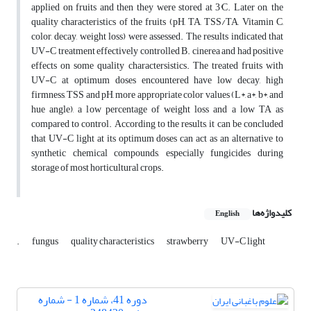
applied on fruits and then they were stored at 3°C. Later on, the
quality characteristics of the fruits (pH, TA, TSS/TA, Vitamin C,
color, decay, weight loss) were assessed. The results indicated that
UV-C treatment effectively controlled B. cinerea and had positive
effects on some quality charactersistics. The treated fruits with
UV-C at optimum doses encountered have low decay, high
firmness, TSS and pH, more appropriate color values (L*, a*, b*, and
hue angle), a low percentage of weight loss and a low TA as
compared to control. According to the results, it can be concluded
that UV-C light at its optimum doses can act as an alternative to
synthetic chemical compounds, especially fungicides during
storage of most horticultural crops.
کلیدواژه‌ها
English
.
fungus
quality characteristics
strawberry
UV-C light
دوره 41، شماره 1 - شماره