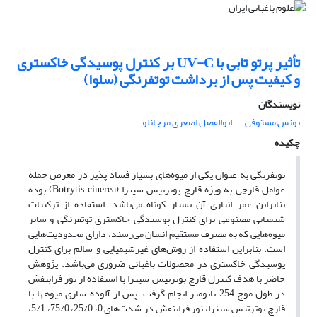
تأثیر پرتو تابی با UV-C بر کنترل پوسیدگی خاکستری
و کیفیت پس از برداشت توت‎فرنگی (سلوا)
نویسندگان
یونس مستوفی
ابوالفضل اصغری مرجانلو
چکیده
توت‎فرنگی به عنوان یکی از میوه‌های بسیار فساد پذیر در معرض حمله
عوامل قارچی به ویژه قارچ بوترتیس سینرا (Botrytis cinerea) بوده
بنابراین عمر انباری آن بسیار کوتاه می‌باشد. استفاده از ترکیبات
شیمیایی مصنوعی برای کنترل پوسیدگی خاکستری توت‎فرنگی و سایر
میوه‌هایی که به مصرف مستقیم انسان می‌رسند، دارای محدودیت‌هایی
است. بنابراین استفاده از روش‌های غیرشیمیایی و سالم برای کنترل
پوسیدگی خاکستری در محصولات باغبانی ضروری می‌باشد. پژوهش
حاضر با هدف کنترل قارچ بوترتیس سینرا با استفاده از نور فرابنفش
در طول موج 254 نانومتر انجام گرفت. پس از آلوده سازی میوه‎ها با
قارچ بوترتیس سینرا، نور فرابنفش در شدت‌های 0، 25/0، 75/0، 5/1،