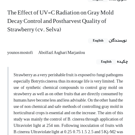
The Effect of UV-C Radiation on Gray Mold
Decay Control and Postharvest Quality of
Strawberry (cv. Selva)
نویسندگان
English
younos mostofi
Abolfazl Asghari Marjanlou
چکیده
English
Strawberry as a very perishable fruit, is exposed to fungi pathogens
especially Botrytis cinerea, thus its storage life is very limited. The
use of synthetic chemical compounds to control gray mold on
strawberry as well as on other fruits that are directly consumed by
humans, have become less and less advisable. On the other hand the
use of non chemical and safe methods of controlling gray mold in
horticultural crops is essential and on the increase. The aim of this
study was mainly the control of B. cinerea through application of
Ultraviolet light at 254 nm. Following inoculation of fruits with
B.cinerea, Ultraviolate light at 0.25, 0.75, 1.5, 2.5 and 5 Kj/M2 was