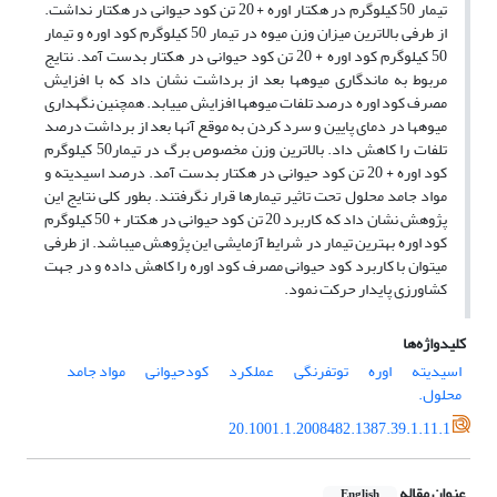
تیمار 50 کیلوگرم در هکتار اوره + 20 تن کود حیوانی در هکتار نداشت.
از طرفی بالاترین میزان وزن میوه در تیمار 50 کیلوگرم کود اوره و تیمار
50 کیلوگرم کود اوره + 20 تن کود حیوانی در هکتار بدست آمد. نتایج
مربوط به ماندگاری میوهها بعد از برداشت نشان داد که با افزایش
مصرف کود اوره درصد تلفات میوهها افزایش مییابد. همچنین نگهداری
میوهها در دمای پایین و سرد کردن به موقع آنها بعد از برداشت درصد
تلفات را کاهش داد. بالاترین وزن مخصوص برگ در تیمار50 کیلوگرم
کود اوره + 20 تن کود حیوانی در هکتار بدست آمد. درصد اسیدیته و
مواد جامد محلول تحت تاثیر تیمارها قرار نگرفتند. بطور کلی نتایج این
پژوهش نشان داد که کاربرد 20 تن کود حیوانی در هکتار + 50 کیلوگرم
کود اوره بهترین تیمار در شرایط آزمایشی این پژوهش میباشد. از طرفی
میتوان با کاربرد کود حیوانی مصرف کود اوره را کاهش داده و در جهت
کشاورزی پایدار حرکت نمود.
کلیدواژه‌ها
اسیدیته
اوره
توتفرنگی
عملکرد
کودحیوانی
مواد جامد
محلول.
20.1001.1.2008482.1387.39.1.11.1
عنوان مقاله
English