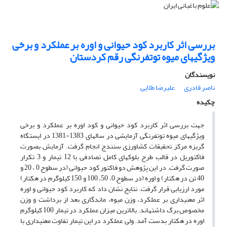
بررسی اثر کاربرد کود حیوانی و اوره بر عملکرد و برخی
ویژگیهای میوه توتفرنگی رقم کردستان
نویسندگان
ناصر قادری
علیرضا طلایی
چکیده
جهت بررسی اثر کاربرد کود حیوانی و کود اوره بر عملکرد و برخی
ویژگیهای میوه توتفرنگی آزمایشی در سالهای 1383-1381 در ایستگاه
گریزه مرکز تحقیقات کشاورزی سنندج انجام گرفت. آزمایش بصورت
فاکتوریل در قالب طرح بلوکهای کامل تصادفی با 12 تیمار و 3 تکرار
صورت گرفت. در این پژوهش دو فاکتور کود حیوانی (در سطوح 0 ، 20 و
40 تن در هکتار) و اوره (در سطوح 0، 50، 100 و 150 کیلوگرم در هکتار)
مورد ارزیابی قرار گرفت. نتایج نشان داد که کاربرد کود حیوانی و اوره
اثر معنیداری بر عملکرد، وزن میوه، ماندگاری بعد از برداشت و وزن
مخصوص برگ داشتهاند. بالاترین میزان عملکرد در تیمار 100 کیلوگرم
اوره در هکتار بدست آمد. ولی عملکرد در این تیمار تفاوت معنیداری با