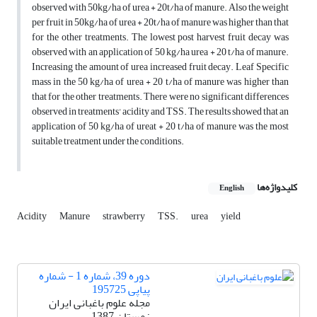
observed with 50kg/ha of urea + 20t/ha of manure. Also the weight
per fruit in 50kg/ha of urea + 20t/ha of manure was higher than that
for the other treatments. The lowest post harvest fruit decay was
observed with an application of 50 kg/ha urea + 20 t/ha of manure.
Increasing the amount of urea increased fruit decay. Leaf Specific
mass in the 50 kg/ha of urea + 20 t/ha of manure was higher than
that for the other treatments. There were no significant differences
observed in treatments' acidity and TSS. The results showed that an
application of 50 kg/ha of ureat + 20 t/ha of manure was the most
suitable treatment under the conditions.
کلیدواژه‌ها
English
Acidity
Manure
strawberry
TSS.
urea
yield
دوره 39، شماره 1 - شماره
پیاپی 195725
مجله علوم باغبانی ایران
زمستان 1387