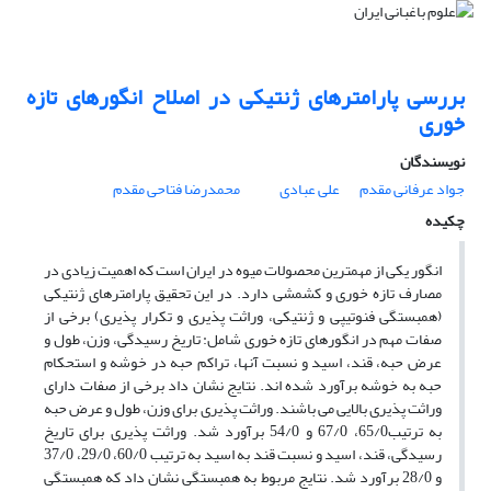
بررسی پارامترهای ژنتیکی در اصلاح انگورهای تازه
خوری
نویسندگان
جواد عرفانی مقدم
علی عبادی
محمدرضا فتاحی مقدم
چکیده
انگور یکی از مهمترین محصولات میوه در ایران است که اهمیت زیادی در
مصارف تازه خوری و کشمشی دارد. در این تحقیق پارامترهای ژنتیکی
(همبستگی فنوتیپی و ژنتیکی، وراثت پذیری و تکرار پذیری) برخی از
صفات مهم در انگورهای تازه خوری شامل: تاریخ رسیدگی، وزن، طول و
عرض حبه، قند، اسید و نسبت آنها، تراکم حبه در خوشه و استحکام
حبه به خوشه برآورد شده اند. نتایج نشان داد برخی از صفات دارای
وراثت پذیری بالایی می باشند. وراثت پذیری برای وزن، طول و عرض حبه
به ترتیب65/0، 67/0 و 54/0 برآورد شد. وراثت پذیری برای تاریخ
رسیدگی، قند، اسید و نسبت قند به اسید به ترتیب 60/0، 29/0، 37/0
و 28/0 برآورد شد. نتایج مربوط به همبستگی نشان داد که همبستگی