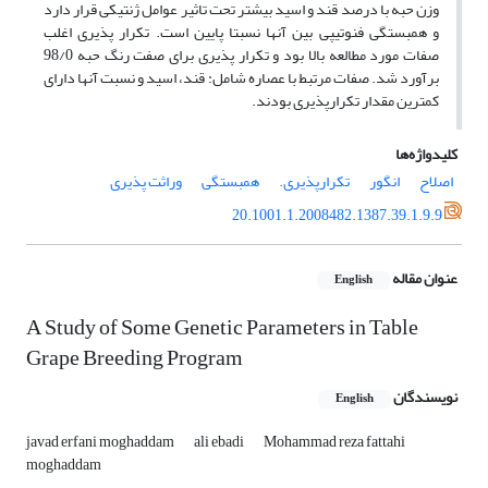
وزن حبه با درصد قند و اسید بیشتر تحت تاثیر عوامل ژنتیکی قرار دارد
و همبستگی فنوتیپی بین آنها نسبتا پایین است. تکرار پذیری اغلب
صفات مورد مطالعه بالا بود و تکرار پذیری برای صفت رنگ حبه 98/0
برآورد شد. صفات مرتبط با عصاره شامل: قند، اسید و نسبت آنها دارای
کمترین مقدار تکرارپذیری بودند.
کلیدواژه‌ها
اصلاح
انگور
تکرارپذیری.
همبستگی
وراثت پذیری
20.1001.1.2008482.1387.39.1.9.9
عنوان مقاله
English
A Study of Some Genetic Parameters in Table
Grape Breeding Program
نویسندگان
English
javad erfani moghaddam
ali ebadi
Mohammad reza fattahi
moghaddam