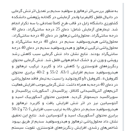
به منظور بررسی اثر ترهالوز و سولفید سدیم بر تعدیل اثر تنش گرمایی
در دانهال فلفل کالیفرنیا واندر آزمایشی در گلخانه پژوهشی دانشکده
کشاورزی دانشگاه زابل در قالب طرح کاملاً تصادفی با سه تکرار انجام
شد. تیمارهای آزمایش شامل: دمای 25 درجه سانتی‌گراد، دمای 40
درجه سانتی‌گراد، محلول‌پاشی ترهالوز در دمای 40 درجه سانتی‌گراد،
محلول‌پاشی هیدروسولفید سدیم در دمای 40 درجه سانتی‌گراد و
محلول‌پاشی ترکیبی ترهالوز و هیدروسولفید سدیم در دمای 40 درجه
سانتی‌گراد بودند. نتایج نشان داد تنش گرمایی سبب کاهش رشد
رویشی و وزن‌ تر و خشک اندام هوایی فلفل شد. تنش گرمایی محتوای
رنگریزه‌های فتوسنتزی را کاهش داد و کاربرد ترکیب ترهالوز و
هیدروسولفید سدیم افزایش 63/1، 55/2 و 40/2 برابری محتوای
کلروفیل a ، کلروفیل b و کاروتنوئید را نسبت به تیمار فاقد محلول‌پاشی
در دمای 40 درجه به همراه داشت. تنش گرمایی موجب افزایش فعالیت
آنزیم‌های آنتی‌اکسیدانی کاتالاز، پراکسیداز، آسکوربات پراکسیداز و
سوپراکسید دیسموتاز گردید. همچنین محتوای آسکوربیک اسید و
آنتوسیانین نیز در اثر تنش افزایش یافت و کاربرد ترهالوز و
هیدروسولفید سدیم در دمای بالا به ترتیب سبب افزایش 72/1 و 50/2
برابری محتوای آسکوربیک اسید و آنتوسیانین شد. نتایج این تحقیق
نشان داد محلول‌پاشی ترهالوز و هیدروسولفید سدیم از طریق بهبود
شاخص‌های رشدی، افزایش رنگریزه‌های فتوسنتزی، تقویت سیستم