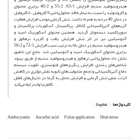
هیدروسولفید سدیم افزایش 63/1، 55/2 و 40/2 برابری محتوای
کلروفیل a ، کلروفیل b و کاروتنوئید را نسبت به تیمار فاقد محلول‌پاشی
در دمای 40 درجه به همراه داشت. تنش گرمایی موجب افزایش فعالیت
آنزیم‌های آنتی‌اکسیدانی کاتالاز، پراکسیداز، آسکوربات پراکسیداز و
سوپراکسید دیسموتاز گردید. همچنین محتوای آسکوربیک اسید و
آنتوسیانین نیز در اثر تنش افزایش یافت و کاربرد ترهالوز و
هیدروسولفید سدیم در دمای بالا به ترتیب سبب افزایش 72/1 و 50/2
برابری محتوای آسکوربیک اسید و آنتوسیانین شد. نتایج این تحقیق
نشان داد محلول‌پاشی ترهالوز و هیدروسولفید سدیم از طریق بهبود
شاخص‌های رشدی، افزایش رنگریزه‌های فتوسنتزی، تقویت سیستم
دفاع آنتی‌اکسیدانی و تجمع متابولیت‌های ثانویه نقش مؤثری در کاهش
اثرات منفی تنش گرمایی و افزایش تحمل به گرما در دانهال‌های فلفل
کالفرنیا واندر ایفا می‌کند.
کلیدواژه‌ها
English
Anthocyanin
Ascorbic acid
Foliar application
Heat stress