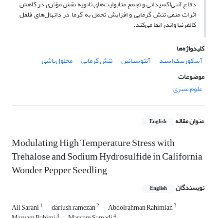
دفاع آنتی‌اکسیدانی و تجمع متابولیت‌های ثانویه نقش مؤثری در کاهش
اثرات منفی تنش گرمایی و افزایش تحمل به گرما در دانهال‌های فلفل
کالفرنیا واندر ایفا می‌کند.
کلیدواژه‌ها
آسکوربیک اسید
آنتوسیانین
تنش گرمایی
محلول‌پاشی
موضوعات
علوم سبزی
عنوان مقاله
English
Modulating High Temperature Stress with
Trehalose and Sodium Hydrosulfide in California
Wonder Pepper Seedling
نویسندگان
English
1
2
3
Ali Sarani
dariush ramezan
Abdolrahman Rahimian
3
4
Maryam Rahimi
Maryam Samadi