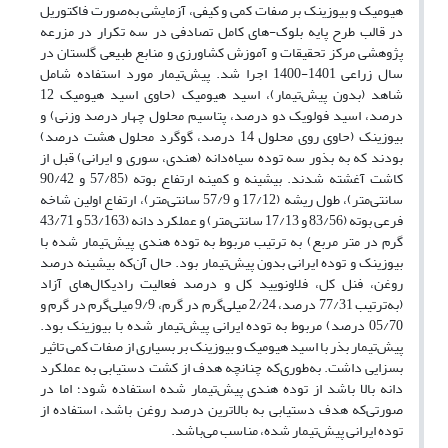
هیومیک و بیوزینک بر صفات کمی و کیفی، آزمایشی به‌صورت فاکتوریل
در قالب طرح پایه بلوک-های کامل تصادفی در سه تکرار در مزرعه
پژوهشی مرکز تحقیقات و آموزش کشاورزی و منابع طبیعی گلستان در
سال زراعی 1401-1400 اجرا شد. پیش‌تیمار مورد استفاده شامل
شاهد (بدون پیش‌تیمار)، اسید هیومیک (حاوی اسید هیومیک 12
درصد، اسید فولویک دو درصد، پتاسیم محلول چهار درصد وزنی) و
بیوزینک (حاوی روی محلول 14 درصد، گوگرد محلول هشت درصد)
بودند که به بذور سه توده سیاه‌دانه (هندی، سوری و ایرانی) قبل از
کاشت آغشته شدند. بیشینه و کمینه ارتفاع بوته (57/85 و 90/42
سانتی‌متر)، طول ریشه (17/12 و 57/9 سانتی‌متر)، ارتفاع اولین شاخه
فرعی بوته‌ (83/56 و 17/13 سانتی‌متر) و عملکرد دانه (53/163 و 43/71
گرم در متر مربع) به ترتیب مربوط به توده هندی پیش‌تیمار شده با
بیوزینک و توده ایرانی بدون پیش‌تیمار بود. حال آن‌که بیشینه درصد
روغن، فنل کل، فلاونویید کل و درصد فعالیت رادیکال‌های آزاد
(به‌ترتیب 77/31 درصد، 2/24 میلی‌گرم در گرم، 9/9 میلی‌گرم در گرم و
05/70 درصد) مربوط به توده ایرانی پیش‌تیمار شده با بیوزینک بود.
پیش‌تیمار بذر با اسید هیومیک و بیوزینک بر بسیاری از صفات کمی تاثیر
بسزایی داشت. به‌طوری‌که چنانچه هدف از کشت دستیابی به عملکرد
دانه بالا باشد از توده هندی پیش‌تیمار شده استفاده شود؛ اما در
صورتی‌که هدف دستیابی به بالاترین درصد روغن باشد، استفاده از
توده ایرانی پیش‌تیمار شده، مناسب می‌باشد.