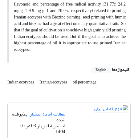
flavonoid and percentage of free radical activity (31.77%, 24.2
mg.g-1, 9.9 mg.g-1, and 70.05%, respectively) related to priming
Iranian ecotypes with Biozinc priming. seed priming with humic
acid and biozinc had a great effect on many quantitative traits. So
that if the goal of cultivation is to achieve high grain yield, priming
Indian ecotypes should be used; But if the goal is to achieve the
highest percentage of oil, it is appropriate to use primed Iranian
ecotypes.
کلیدواژه‌ها
English
Indian ecotypes
Iranian ecotypes
oil percentage
مقالات آماده انتشار
، پذیرفته
شده
انتشار آنلاین از 03 مرداد
1404