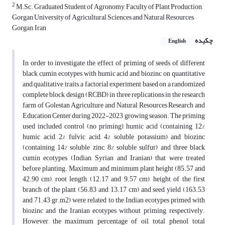
2
M.Sc. Graduated Student of Agronomy, Faculty of Plant Production,
Gorgan University of Agricultural Sciences and Natural Resources,
Gorgan, Iran
چکیده
English
In order to investigate the effect of priming of seeds of different
black cumin ecotypes with humic acid and biozinc on quantitative
and qualitative traits, a factorial experiment based on a randomized
complete block design (RCBD) in three replications in the research
farm of Golestan Agriculture and Natural Resources Research and
Education Center during 2022-2023 growing season. The priming
used included control (no priming), humic acid (containing 12%
humic acid, 2% fulvic acid, 4% soluble potassium) and biozinc
(containing 14% soluble zinc, 8% soluble sulfur) and three black
cumin ecotypes (Indian, Syrian and Iranian) that were treated
before planting. Maximum and minimum plant height (85.57 and
42.90 cm), root length (12.17 and 9.57 cm), height of the first
branch of the plant (56.83 and 13.17 cm) and seed yield (163.53
and 71.43 gr.m2) were related to the Indian ecotypes primed with
biozinc and the Iranian ecotypes without priming, respectively.
However, the maximum percentage of oil, total phenol, total