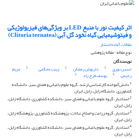
اثر کیفیت نور با منبع LED بر ویژگی‌های فیزیولوژیکی
و فیتوشیمیایی گیاه نخود گل آبی (Clitoria ternatea)
مقالات آماده انتشار
نوع مقاله : مقاله پژوهشی
نویسندگان
3
2
1
حسین نوری
داریوش رمضان
زینب محکمی
مریم
5
4
رحیمی
یوسف فرخ زاد
1
دانش‌آموخته کارشناسی ارشد، گروه علوم باغبانی و فضای سبز، دانشکده
کشاورزی، دانشگاه زابل، زابل، ایران.
2
استادیار، گروه علوم باغبانی و فضای سبز، دانشکده کشاورزی، دانشگاه زابل،
زابل، ایران.
3
استادیار، گروه زراعت و اصلاح نباتات، پژوهشکده کشاورزی، پژوهشگاه زابل،
زابل، ایران
4
استادیار، گروه علوم باغبانی و فضای سبز، دانشکده کشاورزی، دانشگاه زابل،
زابل، ایران