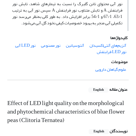
نور آبی محتوای تانن گلبرگ را نسبت به تیمارهای شاهد، تابش نور
فرابنفش A و تابش متناوب نور فرابنفش A سپس نور آبی به ترتیب
63/1، 67/1 و 54/1 برابر افزایش داد. به طور کلی به‌نظر می‌رسد نور
تکمیلی آبی منجر به بهبود خصوصیات کیفی نخود گل آبی می‌شود.
کلیدواژه‌ها
آنزیم‌های آنتی‌اکسیدان
آنتوسیانین
نور مصنوعی
نور LED آبی
نور LED فرابنفش
موضوعات
علوم گیاهان دارویی
عنوان مقاله
English
Effect of LED light quality on the morphological
and phytochemical characteristics of blue flower
peas (Clitoria Ternatea)
نویسندگان
English