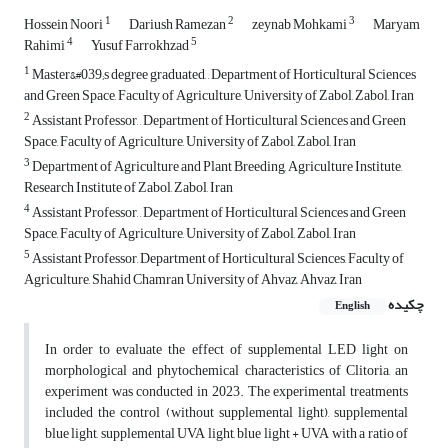
1
2
3
Hossein Noori
Dariush Ramezan
zeynab Mohkami
Maryam
4
5
Rahimi
Yusuf Farrokhzad
1
Master&#039;s degree graduated, , Department of Horticultural Sciences
and Green Space, Faculty of Agriculture, University of Zabol, Zabol, Iran
2
Assistant Professor, , Department of Horticultural Sciences and Green
Space, Faculty of Agriculture, University of Zabol, Zabol, Iran
3
Department of Agriculture and Plant Breeding, Agriculture Institute,
Research Institute of Zabol, Zabol, Iran
4
Assistant Professor, , Department of Horticultural Sciences and Green
Space, Faculty of Agriculture, University of Zabol, Zabol, Iran
5
Assistant Professor, Department of Horticultural Sciences, Faculty of
Agriculture, Shahid Chamran University of Ahvaz, Ahvaz, Iran
چکیده
English
In order to evaluate the effect of supplemental LED light on
morphological and phytochemical characteristics of Clitoria, an
experiment was conducted in 2023. The experimental treatments
included the control (without supplemental light), supplemental
blue light, supplemental UVA light, blue light + UVA with a ratio of