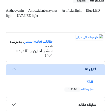
کلیدواژه‌ها
English
Anthocyanin
Antioxidant enzymes
Artificial light
Blue LED
light
UVA LED light
مقالات آماده انتشار
، پذیرفته
شده
انتشار آنلاین از 01 مرداد
1404
فایل ها
XML
اصل مقاله
1.03 M
سابقه مقاله