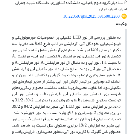
5
استادیار،گروه علوم باغبانی، دانشکده کشاورزی، دانشگاه شهید چمران
اهواز، اهواز، ایران
10.22059/ijhs.2025.391500.2260
چکیده
به منظور بررسی اثر نور LED تکمیلی بر خصوصیات مورفولوژیکی و
فیتوشیمیایی نخود گل آبی، آزمایشی در قالب طرح کاملاً تصادفی با سه
تکرار در سال 1401 اجرا شد. تیمارهای آزمایش شامل شاهد (بدون نور
تکمیلی)، نور آبی تکمیلی، نور فرابنفش A تکمیلی، نور آبی+ فرابنفش A
با نسبت 1:1، نور آبی و به دنبال آن نور فرابنفش A، نور فرابنفش A و
به دنبال آن نور آبی بودند. نتایج نشان داد نور تکمیلی آبی و فرابنفش
A به طور معنی‌داری ارتفاع بوته نخود گل‌آبی را کاهش داد. وزن تر و
خشک اندام‌هوایی در تیمار تابش نور آبی بیشتر از سایر تیمارهای نور
تکمیلی بود اما تفاوت معنی‌داری با شاهد نداشت. محتوای رنگریزه‌های
فتوسنتزی با تابش نور تکمیلی آبی افزایش یافت و تابش نور آبی
توانست محتوای کلروفیل a، b و کاروتنوئید را به‌ترتیب 39/2، 31/2 و
32/3 برابر افزایش دهد. نور LED آبی منجر به افزایش 84/2 و 39/2
برابری محتوای آنتوسیانین و فلاونوئید نسبت به نور خورشید شد.
تغییرات محتوای فنل نشان داد تابش متناوب نور فرابنفش A سپس نور
آبی منجر به افزایش 18/2 برابری محتوای فنل نسبت به شاهد شد.
محتوای تانن گلبرگ با کاربرد نور آبی به‌طور معنی‌داری افزایش یافت و