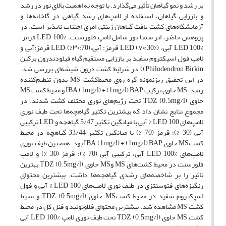
بر رشد و نمو گیاهان تأثیر می‌گذارد. با توجه به اهمیت بالای نور در رشد
و باززایی گیاهان، استفاده از لامپ‌های رشد گیاهی در گلخانه‌ها و
آزمایشگاه‌های کشت بافت گیاهان زینتی امری اجتناب ناپذیر است. در
پژوهش حاضر، اثر منشا نور شامل لامپ فلورسنت، LED 100% قرمز،
LED 100% آبی، LED (۷۰:30%) قرمز: آبی،LED (%۳۰:70) قرمز:آبی و
لامپ فول اسپکتروم سفید بر باززایی مستقیم گیاه فیلودندرون برکین
Philodendron Birkin)) در شرایط کشت درون شیشه‌ای بررسی شد.
در این تحقیق ریزنمونه گره روی محیط‌کشت MS بدون تنظیم‌کننده
رشد، MS حاوی ترکیب IBA (1mg/l) + (1mg/l) BAP و محیط کشت MS
حاوی (0.5mg/l) TDZ تحت رژیم‌های نوری مختلف کشت شدند. در
مجموع نتایج نشان داد که بیشترین تکثیر گیاهچه‌ها تحت طیف نوری
لامپ‌های LED 100 % آبی با میانگین تکثیر 5/47 گیاهچه و LED ترکیبی
آبی (30 %): قرمز (70 %) با میانگین تکثیر 33/44 گیاهچه در محیط
کشتMS حاوی IBA (1mg/l) + (1mg/l) BAP بود. همچنین طیف نوری
لامپ‌های LED 100% آبی‌، ترکیبی آبی (70 %): قرمز (30 %) و لامپ
فلورسنت در محیط کشت‌های MS و‌MS حاوی (0.5mg/l) TDZ بهترین
تاثیر را بر شاخصه‌های رشدی گیاهچه‌ها داشت. بیشترین محتوای
رنگیزه‌های فتوسنتزی در طیف نوری لامپ‌های LED 100 % آبی و فول
اسپکتروم سفید در محیط کشت‌MS حاوی (0.5mg/l) TDZ و محیط
کشت MS مشاهده شد. بیشترین محتوای فلاونوئید و فنل کل در محیط
کشت MS حاوی (0.5mg/l) TDZ تحت طیف نوری لامپ LED 100% آبی‌