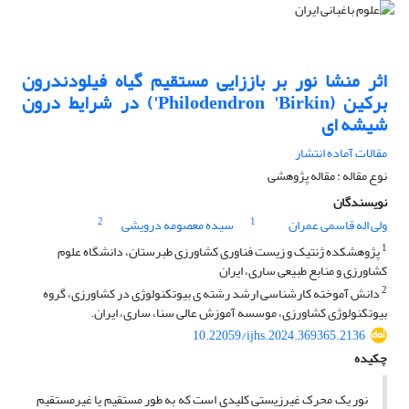
اثر منشا نور بر باززایی مستقیم گیاه فیلودندرون
برکین (Philodendron 'Birkin') در شرایط درون
شیشه ای
مقالات آماده انتشار
نوع مقاله : مقاله پژوهشی
نویسندگان
2
1
ولی اله قاسمی عمران
سیده معصومه درویشی
1
پژوهشکده ژنتیک و زیست فناوری کشاورزی طبرستان، دانشگاه علوم
کشاورزی و منابع طبیعی ساری، ایران
2
دانش آموخته کارشناسی ارشد رشته ی بیوتکنولوژی در کشاورزی، گروه
بیوتکنولوژی کشاورزی، موسسه آموزش عالی سنا، ساری، ایران.
10.22059/ijhs.2024.369365.2136
چکیده
نور یک محرک غیرزیستی کلیدی است که به طور مستقیم یا غیرمستقیم