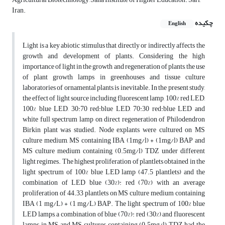
Iran.
چکیده
English
Light is a key abiotic stimulus that directly or indirectly affects the
growth and development of plants. Considering the high
importance of light in the growth and regeneration of plants, the use
of plant growth lamps in greenhouses and tissue culture
laboratories of ornamental plants is inevitable. In the present study,
the effect of light source including fluorescent lamp, 100% red LED,
100% blue LED, 30:70 red:blue LED, 70:30 red:blue LED and
white full spectrum lamp on direct regeneration of Philodendron
Birkin plant was studied. Node explants were cultured on MS
culture medium, MS containing IBA (1mg/l) + (1mg/l) BAP and
MS culture medium containing (0.5mg/l) TDZ under different
light regimes. The highest proliferation of plantlets obtained in the
light spectrum of 100% blue LED lamp (47.5 plantlets) and the
combination of LED blue (30%): red (70%) with an average
proliferation of 44.33 plantlets on MS culture medium containing
IBA (1 mg/L) + (1 mg/L) BAP. The light spectrum of 100% blue
LED lamps, a combination of blue (70%): red (30%) and fluorescent
lamps in MS and MS cultures containing (0.5mg/l) TDZ had the