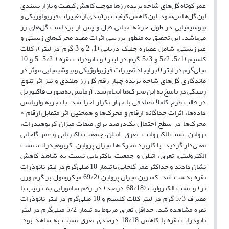
عمر کوتاه گل‌های شاخه بریده رزها موجب کاهش کیفیت و بازار پسندی
این گل‌ها می‌شود. این کاهش کیفیت برآیندی از تغییرات فیزیولوژیکی و
بیوشیمیایی در طول چرخه حیاتی قبل و پس از برداشت گل‌های رز
می‌باشد. این تحقیق به منظور بررسی اثرات مفید محرک‌های زیستی و
غیرزیستی، شامل عصاره جلبک دریایی (1، 2 و 3 گرم در لیتر)، کلات
کلسیم (5/1، 5/2 و 5/3 گرم در لیتر) و نانو‌ذرات نقره ( 5/2، 5 و 10
میلی‌گرم در لیتر)) بر ایجاد تغییرات فیزیولوژیکی و بیوشیمیایی موثر در
ماندگاری گل‌های شاخه بریده چهار رقم گل رز هلندی و نیز اثر تنوع
ژنتیکی در پاسخ به این محرک‌ها انجام شد. آزمایش به‌صورت فاکتوریل
در قالب طرح کاملاً تصادفی با چهار تکرار اجرا شد. با تجزیه واریانس
داده‌ها، اثرات جداگانه ارقام و محرک‌ها و همچنین اثر متقابل ارقام ×
محرک‌ها در سطح احتمال یک‌درصد برای صفات میزان کربوهیدرات،
پرولین، نشت الکترولیت، تعرق، اتیلن، جمعیت باکتریایی و عمر گلجایی
معنی‌دار گردید. با کاربرد محرک‌ها میزان پرولین، کربوهیدرات، نشت
الکترولیتی، تعرق، اتیلن و جمعیت باکتریایی نسبت به شاهد کاهش
نشان دادند و حداکثر عمر گلجایی با تیمار 10 میلی‌گرم در لیتر نانوذرات
نقره بدست آمد. کمترین میزان پرولین (69/2 میکرومول بر گرم وزن
تر) و نشت الکترولیت (68/18 درصد) در رقم سامورایی به ترتیب با
مصرف 5/3 گرم در لیتر کلات کلسیم و 10 میلی‌گرم در لیتر نانوذرات
نقره مشاهده شد. حداقل تعرق مربوط به تیمار 5/2 میلی‌گرم در لیتر
نانوذرات نقره با کاهش 18/18 درصدی تعرق نسبت به شاهد بود.