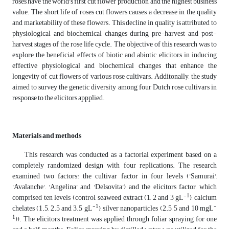
roses have the world's first cut flower production, and the highest business
value. The short life of roses cut flowers causes a decrease in the quality
and marketability of these flowers. This decline in quality is attributed to
physiological and biochemical changes during pre-harvest and post-
harvest stages of the rose life cycle. The objective of this research was to
explore the
beneficial effects of biotic and abiotic elicitors in inducing
effective physiological and biochemical changes that enhance the
longevity of cut flowers of various rose cultivars. Additonally, the study
aimed to survey the genetic diversity among four Dutch rose cultivars in
response to the elicitors appplied.
Materials and methods
This research was conducted as a factorial experiment based on a
completely randomized design with four replications. The research
examined two factors: the cultivar factor in four levels ('Samurai',
'Avalanche', 'Angelina' and 'Delsovita') and the elicitors factor, which
-1
comprised ten levels (control, seaweed extract (1, 2 and 3 gL
), calcium
-1
-
chelates (1.5, 2.5 and 3.5 gL
), silver nanoparticles (2.5, 5 and 10 mgL
1
)). The elicitors treatment was applied through foliar spraying for one