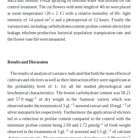
and a half months. Foliar spraying by distilled water was utilized for the
control treatment. The cut flowers with stem length of 40 cm were placed
at room temperature (20 ± 2 °C), with a relative humidity of 60%, light
2
intensity of 14 μmol/m
/s and a photoperiod of 12 hours. Finally, the
various traits, including carbohydrates content, proline content, electrolyte
leakage, ethylene production, bacterial population, transpiration rate, and
the flower vase life were measured.
Results and Discussion
The results of analysis of variance indicated that both the main effects of
cultivars and elicitors, as well as their interaction effect, were significant at
the probability level of 1% for all the studied physiological and
biochemical characteristics. The lowest carbohydrate content was 58.21
-1
and 57.9 mgg
of dry weight in the 'Samurai' variety, which was
-1
-1
observed under the treatments of 3 gL
seaweed extract and 10 mgL
of
silver nanoparticles, respectively. Furthermore, the application of elicitors
led to a reduction in proline content compared to the control, with the
-1
minimum proline content being 2.69 and 2.72 µmolg
of fresh weight
-1
-1
observed in the treatments of 3 gL
of seaweed and 3.5 gL
of calcium
-1