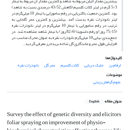
بیشترین مقدار اتیلن مربوط به شاهد و کمترین مقدار آن مربوط به تیمار
5/3 گرم در لیتر کلات کلسیم (کاهش 43/52 درصدی نسبت به شاهد)
بود. کمترین جمعیت باکتریایی در رقم سامورایی با تیمار 10 میلی‌گرم در
لیتر نانوذرات نقره بدست آمد. بیشترین و کمترین عمر گلجایی به
ترتیب در رقم سامورایی با تیمار 10 میلی‌گرم در لیتر نانوذرات نقره
(75/15 روز) و رقم دلسویتا (82/6 روز) با تیمار شاهد مشاهده شد. در
جمع‌بندی نهایی 10 میلی‌گرم نانوذرات نقره به عنوان محرک مناسب در
افزایش طول عمر و ماندگاری گل شاخه بریده رز معرفی گردید..
کلیدواژه‌ها
ارقام رز
جلبک دریایی
کلات کلسیم
عمر گل
نانوذرات نقره
موضوعات
علوم گیاهان زینتی
عنوان مقاله
English
Survey the effect of genetic diversity and elicitors
foliar spraying on improvement of physio-