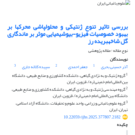
بررسی تاثیر تنوع ژنتیکی و محلولپاشی محرکها بر
بهبود خصوصیات فیزیو-بیوشیمیایی موثر بر ماندگاری
گل شاخهبریده رز
نوع مقاله : مقاله پژوهشی
نویسندگان
3
2
1
آذر حسینی بحری
جعفر احمدی
سپیده کلاته جاری
1
گروه ژنتیک و به نژادی گیاهی، دانشکده کشاورزی و منابع طبیعی، دانشگاه
بین المللی امام خمینی(ره)، قزوین، ایران
2
گروه مهندسی ژنتیک و به نژادی گیاهی، دانشکده کشاورزی و منابع طبیعی،
دانشگاه بین المللی امام خمینی‌(ره)، قزوین، ایران.
3
گروه علوم باغبانی و زراعی، واحد علوم و تحقیقات، دانشگاه آزاد اسلامی،
تهران، ایران
10.22059/ijhs.2025.377807.2182
چکیده