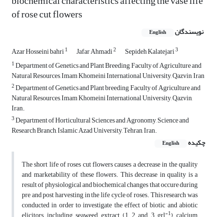
biochemical characteristics affecting the vase life
of rose cut flowers
نویسندگان
English
1
2
3
Azar Hosseini bahri
Jafar Ahmadi
Sepideh Kalatejari
1
Department of Genetics and Plant Breeding, Faculty of Agriculture and
Natural Resources, Imam Khomeini International University, Qazvin, Iran
2
Department of Genetics and Plant breeding, Faculty of Agriculture and
Natural Resources, Imam Khomeini International University, Qazvin,
Iran.
3
Department of Horticultural Sciences and Agronomy, Science and
Research Branch, Islamic Azad University, Tehran, Iran.
چکیده
English
The short life of roses cut flowers causes a decrease in the quality
and marketability of these flowers. This decrease in quality is a
result of physiological and biochemical changes that occure during
pre and post harvesting in the life cycle of roses. This research was
conducted in order to investigate the effect of biotic and abiotic
-1
elicitors, including seaweed extract (1, 2 and 3 grl
), calcium