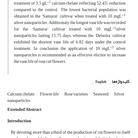
-1
treatment of 3.5 gL
calcium chelate, reflecting 52.43% reduction
compared to the control. The lowest bacterial population was
-1
obtained in the 'Samurai' cultivar, when treated with 10 mgL
silver nanoparticles. Additionaly, the longest vase life was recorded
-1
for the 'Samurai' cultivar treated with 10 mgL
silver
nanoparticles, lasting 15.75 days, whereas the 'Delsoita' cultivar
exhibited the shortest vase life of 6.82 days under the control
-1
treatment. In conclusion, the application of 10 mgL
silver
nanoparticles is recommended as an effective elicitor to increase
the vase life of rose cut flowers.
کلیدواژه‌ها
English
Calcium chelate
Flower life
Rose varieties
Seaweed
Silver
nanoparticles
Extended Abstract
Introduction
By devoting more than a third of the production of cut flowers to itself,