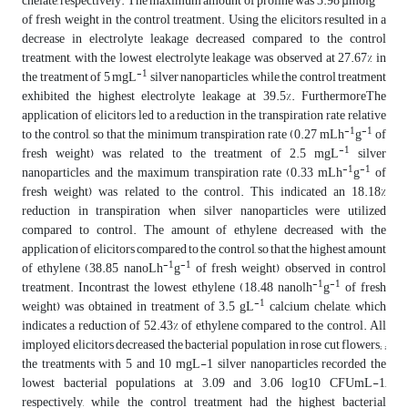
chelate, respectively. The maximum amount of proline was 3.98 µmolg
of fresh weight in the control treatment. Using the elicitors resulted in a
decrease in electrolyte leakage decreased compared to the control
treatment, with the lowest electrolyte leakage was observed at 27.67% in
-1
the treatment of 5 mgL
silver nanoparticles, while the control treatment
exhibited the highest electrolyte leakage at 39.5%. FurthermoreThe
application of elicitors led to a reduction in the transpiration rate relative
-1
-1
to the control, so that the minimum transpiration rate (0.27 mLh
g
of
-1
fresh weight) was related to the treatment of 2.5 mgL
silver
-1
-1
nanoparticles, and the maximum transpiration rate (0.33 mLh
g
of
fresh weight) was related to the control. This indicated an 18.18%
reduction in transpiration when silver nanoparticles were utilized
compared to control. The amount of ethylene decreased with the
application of elicitors compared to the control, so that the highest amount
-1
-1
of ethylene (38.85 nanoLh
g
of fresh weight) observed in control
-1
-1
treatment. Incontrast the lowest ethylene (18.48 nanolh
g
of fresh
-1
weight) was obtained in treatment of 3.5 gL
calcium chelate, which
indicates a reduction of 52.43% of ethylene compared to the control. All
imployed elicitors decreased the bacterial population in rose cut flowers; ;
the treatments with 5 and 10 mgL-1 silver nanoparticles recorded the
lowest bacterial populations at 3.09 and 3.06 log10 CFUmL-1,
respectively, while the control treatment had the highest bacterial