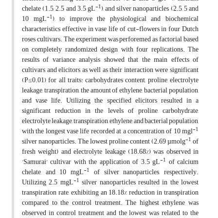
-1
chelate (1.5, 2.5 and 3.5 gL
), and silver nanoparticles (2.5, 5 and
-1
10 mgL
), to improve the physiological and biochemical
characteristics effective in vase life of cut-flowers in four Dutch
roses cultivars. The experiment was perforemed as factorial based
on completely randomized design with four replications. The
results of variance analysis showed that the main effects of
cultivars and elicitors as well as their interaction were significant
(P≤0.01) for all traits: carbohydrates content, proline, electrolyte
leakage, transpiration, the amount of ethylene, bacterial population,
and vase life. Utilizing the specified elicitors resulted in a
significant reduction in the levels of proline, carbohydrate,
electrolyte leakage, transpiration, ethylene, and bacterial population,
-1
with the longest vase life recorded at a concentration of 10 mgl
-1
silver nanoparticles. The lowest proline content (2.69 µmolg
of
fresh weight) and electrolyte leakage (18.68%) was observed in
-1
'Samurai' cultivar with the application of 3.5 gL
of calcium
-1
chelate, and 10 mgL
of silver nanoparticles, respectively.
-1
Utilizing 2.5 mgL
silver nanoparticles resulted in the lowest
transpiration rate, exhibiting an 18.18% reduction in transpiration
compared to the control treatment. The highest ethylene was
observed in control treatment and the lowest was related to the