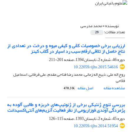
نویسنده =
محمد مدرسی
تعداد مقالات:
29
ارزیابی برخی خصوصیات کمّی و کیفی میوه و درخت در تعدادی از
نتاج حاصل از تلاقی ارقام سیب رد اسپار در گلاب کهنز
دوره 46، شماره 2، تابستان 1394، صفحه
201-211
10.22059/ijhs.2015.54616
روح اله علی، ذبیح اله زمانی، محمد رضا فتاحی مقدم، علی قرقانی، اسماعیل
فلاحی
مشاهده مقاله
اصل مقاله
470.3 K
بررسی تنوع ژنتیکی برخی از ژنوتیپ‌های خربزه و طالبی آلوده به
پژمردگی آوندی فوزاریومی از نظر فعالیت آنزیم‌های آنتی‌اکسیدانت
دوره 45، شماره 2، تابستان 1393، صفحه
115-126
10.22059/ijhs.2014.51954