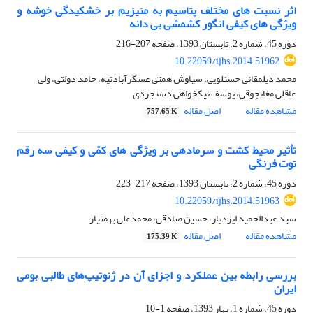
اثر نسبت‏ های مختلف پتاسیم به منیزیم بر خشکیدگی خوشه و
ویژگی‏ های کیفی انگور کشمشی بی‏ دانه
دوره 45، شماره 2، تابستان 1393، صفحه
207-216
10.22059/ijhs.2014.51962
محمد دیلمقانی حسنلویی، سیاوش همتی عسگرآبادتپه، حامد دولتی، ولی
عاقلی مغانجوقی، یوسف نیکخواهی دستجردی
مشاهده مقاله
اصل مقاله
757.65 K
تأثیر محیط کشت و سرما‏دهی بر ویژگی‏ های کمّی و کیفی سه رقم
توت‏ فرنگی
دوره 45، شماره 2، تابستان 1393، صفحه
217-223
10.22059/ijhs.2014.51963
سید عبدالحمید ایزدیار، حسین صادقی، محمدعلی بهمنیار
مشاهده مقاله
اصل مقاله
175.39 K
بررسی رابطه بین عملکرد و اجزای آن در ژنوتیپ‌های طالبی بومی
ایران
دوره 45، شماره 1، بهار 1393، صفحه
1-10