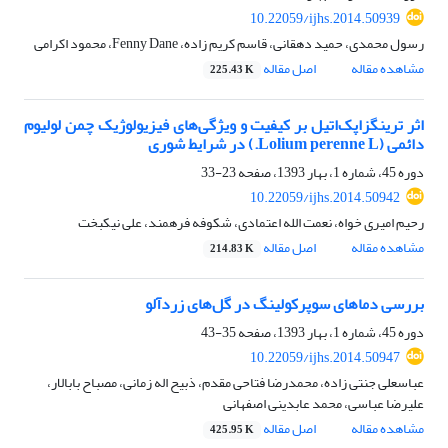
10.22059/ijhs.2014.50939
رسول محمدی، حمید دهقانی، قاسم کریم زاده، Fenny Dane، محمود اکرامی
مشاهده مقاله
اصل مقاله
225.43 K
اثر ترینگزاپک‌اتیل بر کیفیت و ویژگی‌های فیزیولوژیک چمن لولیوم
دائمی (Lolium perenne L.) در شرایط شوری
دوره 45، شماره 1، بهار 1393، صفحه
23-33
10.22059/ijhs.2014.50942
رحیم امیری خواه، نعمت الله اعتمادی، شکوفه فرهمند، علی نیکبخت
مشاهده مقاله
اصل مقاله
214.83 K
بررسی دماهای سوپرکولینگ در گل‌های زردآلو
دوره 45، شماره 1، بهار 1393، صفحه
35-43
10.22059/ijhs.2014.50947
عباسعلی جنتی زاده، محمدرضا فتاحی مقدم، ذبیح اله زمانی، مصباح بابالار،
علیرضا عباسی، محمد عابدینی اصفهانی
مشاهده مقاله
اصل مقاله
425.95 K