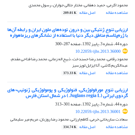
محمود اکرمی، حمید دهقانی، مختار جلالی جواران، رسول محمدی
مشاهده مقاله
اصل مقاله
209.01 K
ارزیابی تنوع ژنتیکی بین و درون توده‌های ملون ایران و رابطه آن‌ها
با ژرم‌پلاسم مناطق دیگر دنیا با استفاده از نشانگرهای ریزماهواره
دوره 44، شماره 3، پاییز 1392، صفحه
287-300
10.22059/ijhs.2013.36000
محمود رقامی، محمد رضا حسندخت، ذبیح اله زمانی، محمد رضا فتاحی مقدم،
عبدالکریم کاشی، آنا ایزابل لوپز‌سیز
مشاهده مقاله
اصل مقاله
373.33 K
ارزیابی تنوع مورفولوژیکی، فنولوژیکی و پومولوژیکی ژنوتیپ¬های
گردوی ایرانی (Juglans regia L.) در شمال استان فارس
دوره 44، شماره 3، پاییز 1392، صفحه
301-313
10.22059/ijhs.2013.36001
سعادت ساریخانی خرمی، کاظم ارزانی، محمود رضا روزبان، مریم میر سلیمانی
مشاهده مقاله
اصل مقاله
334.74 K