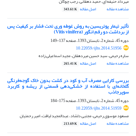
مهرداد حنیفه ای، حمید دهقانی، رجب چوکان
مشاهده مقاله
اصل مقاله
343.61 K
تأثیر تیمار پوتریسین به روش غوطه‏ وری تحت فشار بر کیفیت پس
از برداشت دو رقم انگور (Vitis vinifera)
دوره 45، شماره 2، تابستان 1393، صفحه
137-149
10.22059/ijhs.2014.51956
ساره رحیمی، سید حسین میردهقان، مجید اسماعیلی زاده
مشاهده مقاله
اصل مقاله
265.41 K
بررسی کارایی مصرف آب و کود در کشت بدون خاک گوجه‌‏‌فرنگی
گلخانه‏‌ای با استفاده از خشکی‏‌دهی قسمتی از ریشه و کاربرد
سوپرجاذب
دوره 45، شماره 2، تابستان 1393، صفحه
175-184
10.22059/ijhs.2014.51959
مسعود موسوی رحیمی، مجتبی دلشاد، عبدالمجید لیاقت، امیر رحمتیان
مشاهده مقاله
اصل مقاله
213.69 K