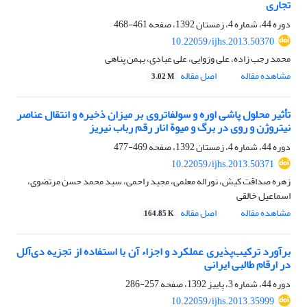
تجاری
دوره 44، شماره 4، زمستان 1392، صفحه
461-468
10.22059/ijhs.2013.50370
محمد رجب زاده، علی وزوایی، علی عبادی، بهمن پناهی
مشاهده مقاله
اصل مقاله
3.02 M
تأثیر محلول‏ پاشی اوره و سولفات‏روی بر میزان ذخیره و انتقال عناصر
نیتروژن و روی در برگ و میوة انار رقم‌ رباب نی‏ریز
دوره 44، شماره 4، زمستان 1392، صفحه
469-477
10.22059/ijhs.2013.50371
زهره صداقت کیش، نوراله معلمی، مجید راحمی، سید محمد حسن مرتضوی،
اسماعیل خالقی
مشاهده مقاله
اصل مقاله
164.85 K
برآورد ترکیب‌پذیری عملکرد و اجزاء آن با استفاده از تجزیه دی‌آلل
در ارقام طالبی ایرانی
دوره 44، شماره 3، پاییز 1392، صفحه
257-286
10.22059/ijhs.2013.35999