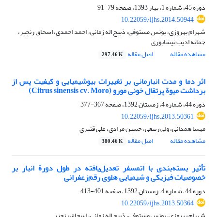
دوره 45، شماره 1، بهار 1393، صفحه
79-91
10.22059/ijhs.2014.50944
شهرام بهروزی، یونس مستوفی، ذبیح اله زمانی، احمد احمدی، اسحاق رنجبر،
جمانه ادیب نیشابوری
مشاهده مقاله
اصل مقاله
297.46 K
اثر دما و مدت انبارمانی بر تغییرات بیوشیمیایی و کیفیت پس از
برداشت میوة پرتقال خونی مورو (Citrus sinensis cv. Moro)
دوره 44، شماره 4، زمستان 1392، صفحه
367-377
10.22059/ijhs.2013.50361
مهسا همدانی، ولی ربیعی، حسین مرادی، علی قنبری
مشاهده مقاله
اصل مقاله
380.46 K
تأثیر‌‌ بسته‌بندی با اتمسفر تعدیل‌یافته در طول دورة انبار بر
خصوصیات فیزیکی و شیمیایی هلوی رقم‌زعفرانی
دوره 44، شماره 4، زمستان 1392، صفحه
401-413
10.22059/ijhs.2013.50364
شهرام بهروزی، یونس مستوفی، ذبیح اله زمانی، اسحاق رنجبر