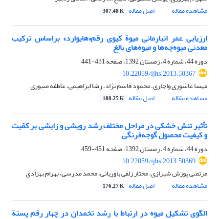
مشاهده مقاله
اصل مقاله
307.48 K
ارزیابی عمر انبارمانی میوة کیوی رقم«هایوارد» بر‌اساس ترکیب
معدنی میوه‌چه‌ها و میوه‌های بالغ
دوره 44، شماره 4، زمستان 1392، صفحه
431-441
10.22059/ijhs.2013.50367
مهسا عاشوری واجاری، محمود قاسم نژاد، رضا ابراهیمی، عاطفه صبوری
مشاهده مقاله
اصل مقاله
188.25 K
تأثیر تنش خشکی در مراحل مختلف رشد رویشی و زایشی بر کمّیت
و کیفیت محصول گوجه‌فرنگی
دوره 44، شماره 4، زمستان 1392، صفحه
451-459
10.22059/ijhs.2013.50369
مرتضی پوزش شیرازی، مختار زلفی باوریانی، محمد مدرسی، بهرام بهزادی
مشاهده مقاله
اصل مقاله
176.27 K
الگوی تشکیل میوه در ارتباط با رشد تخمدان در چهار ‌رقم پستة