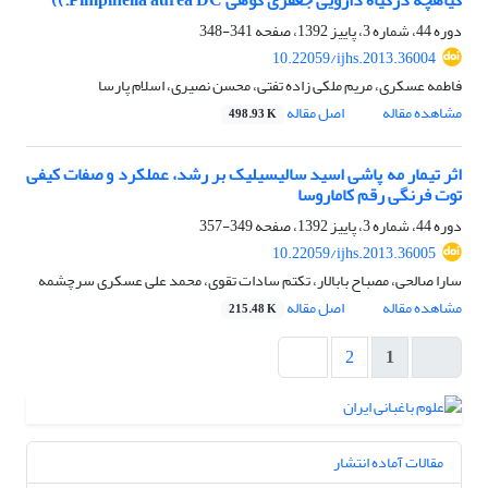
گیاهچه درگیاه دارویی جعفری کوهی Pimpinella aurea DC.))
دوره 44، شماره 3، پاییز 1392، صفحه
341-348
10.22059/ijhs.2013.36004
فاطمه عسکری، مریم ملکی زاده تفتی، محسن نصیری، اسلام پارسا
مشاهده مقاله
اصل مقاله
498.93 K
اثر تیمار مه پاشی اسید سالیسیلیک بر رشد، عملکرد و صفات کیفی
توت فرنگی رقم کاماروسا
دوره 44، شماره 3، پاییز 1392، صفحه
349-357
10.22059/ijhs.2013.36005
سارا صالحی، مصباح بابالار، تکتم سادات تقوی، محمد علی عسکری سرچشمه
مشاهده مقاله
اصل مقاله
215.48 K
2
1
مقالات آماده انتشار