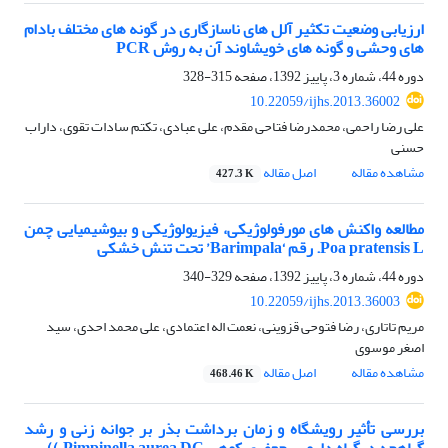
ارزیابی وضعیت تکثیر آلل های ناسازگاری در گونه های مختلف بادام
های وحشی و گونه های خویشاوند آن به روش PCR
دوره 44، شماره 3، پاییز 1392، صفحه
315-328
10.22059/ijhs.2013.36002
علی رضا راحمی، محمدرضا فتاحی مقدم، علی عبادی، تکتم سادات تقوی، داراب
حسنی
مشاهده مقاله
اصل مقاله
427.3 K
مطالعه واکنش های مورفولوژیکی، فیزیولوژیکی و بیوشیمیایی چمن
Poa pratensis L. رقم ‘Barimpala’ تحت تنش خشکی
دوره 44، شماره 3، پاییز 1392، صفحه
329-340
10.22059/ijhs.2013.36003
مریم تاتاری، رضا فتوحی قزوینی، نعمت اله اعتمادی، علی محمد احدی، سید
اصغر موسوی
مشاهده مقاله
اصل مقاله
468.46 K
بررسی تأثیر رویشگاه و زمان برداشت بذر بر جوانه زنی و رشد