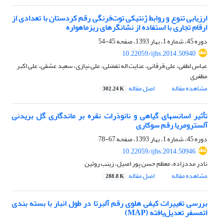
ارزیابی تنوع و روابط ژنتیکی توت‌فرنگی رقم کردستان با تعدادی از
ارقام تجاری‌ با استفاده از نشانگرهای ریز‏ماهواره
دوره 45، شماره 1، بهار 1393، صفحه
45-54
10.22059/ijhs.2014.50940
عباس لطفی، علی قرقانی، عنایت اله تفضلی، علی نیازی، سعید عشقی، علی اکبر
مظفری
مشاهده مقاله
اصل مقاله
302.24 K
تأثیر اسانس‏های گیاهی و نانوذرات نقره بر ماندگاری گل ‏بریدنی
آلسترومریا رقم سوکاری
دوره 45، شماره 1، بهار 1393، صفحه
67-78
10.22059/ijhs.2014.50946
نادر مددزاده، معظم حسن پور اصیل، زینب روئین
مشاهده مقاله
اصل مقاله
288.8 K
بررسی تغییرات کیفی هلوی رقم آلبرتا در طول انبار با بسته ‏بندی
اتمسفر تعدیل‌یافته (MAP)