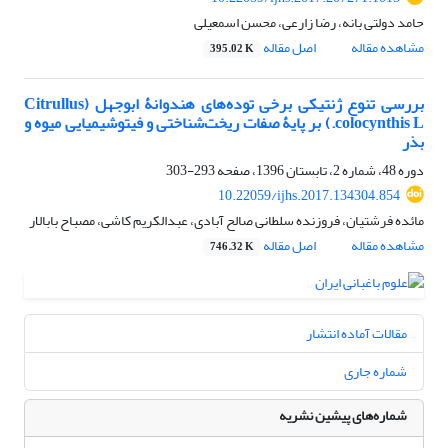
حامد دولتی بانه، رضا زارعی، محسن اسمعیلی
مشاهده مقاله
اصل مقاله
395.02 K
بررسی تنوع ژنتیکی برخی توده‌های هندوانۀ ابوجهل (Citrullus
colocynthis L.) بر پایۀ صفات ریخت‌شناختی و فیتوشیمیایی میوه و
بذر
دوره 48، شماره 2، تابستان 1396، صفحه
293-303
10.22059/ijhs.2017.134304.854
مائده فرشتیان، فروزنده سلطانی صالح آبادی، عبدالکریم کاشی، مصباح بابالار
مشاهده مقاله
اصل مقاله
746.32 K
مقالات آماده انتشار
شماره جاری
شماره‌های پیشین نشریه