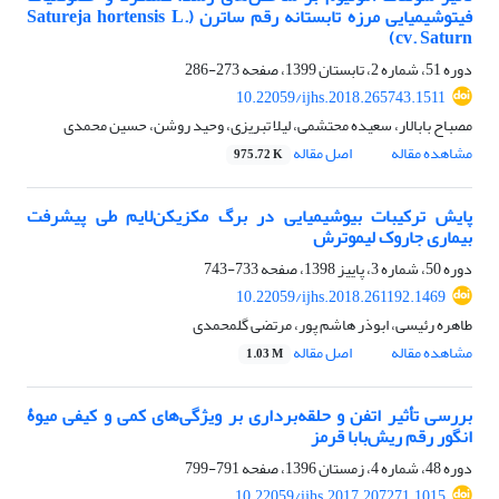
فیتوشیمیایی مرزه تابستانه رقم ساترن (‏Satureja ‎hortensis L.
cv. Saturn‏)‏
دوره 51، شماره 2، تابستان 1399، صفحه
273-286
10.22059/ijhs.2018.265743.1511
مصباح بابالار، سعیده محتشمی، لیلا تبریزی، وحید روشن، حسین محمدی
مشاهده مقاله
اصل مقاله
975.72 K
پایش ترکیبات بیوشیمیایی در برگ مکزیکن‌لایم طی پیشرفت
بیماری جاروک لیموترش
دوره 50، شماره 3، پاییز 1398، صفحه
733-743
10.22059/ijhs.2018.261192.1469
طاهره رئیسی، ابوذر هاشم پور، مرتضی گلمحمدی
مشاهده مقاله
اصل مقاله
1.03 M
بررسی تأثیر اتفن و حلقه‌برداری بر ویژگی‌های کمی و کیفی میوۀ
انگور رقم ریش‌بابا قرمز
دوره 48، شماره 4، زمستان 1396، صفحه
791-799
10.22059/ijhs.2017.207271.1015