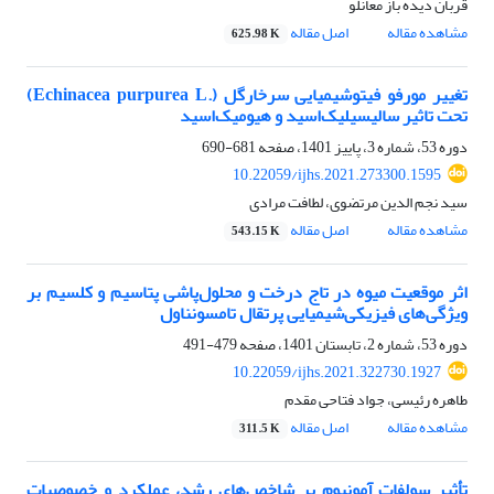
قربان دیده باز معانلو
مشاهده مقاله
اصل مقاله
625.98 K
تغییر مورفو فیتوشیمیایی سرخارگل (‏Echinacea purpurea L.‎‏)
تحت تاثیر سالیسیلیک‌اسید و ‏هیومیک‌اسید
دوره 53، شماره 3، پاییز 1401، صفحه
681-690
10.22059/ijhs.2021.273300.1595
سید نجم الدین مرتضوی، لطافت مرادی
مشاهده مقاله
اصل مقاله
543.15 K
اثر موقعیت میوه در تاج درخت و محلول‌پاشی پتاسیم و کلسیم بر
ویژگی‌های فیزیکی‌شیمیایی پرتقال ‏تامسون‏ناول
دوره 53، شماره 2، تابستان 1401، صفحه
479-491
10.22059/ijhs.2021.322730.1927
طاهره رئیسی، جواد فتاحی مقدم
مشاهده مقاله
اصل مقاله
311.5 K
تأثیر سولفات آمونیوم بر شاخص‌های رشد، عملکرد و خصوصیات