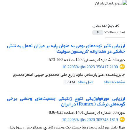
کلیدواژه‌ها =
فنل
تعداد مقالات:
8
ارزیابی تاثیر توده‌های بومی به عنوان پایه بر میزان تحمل به تنش
خشکی در هنداوانه 'کریمسون سوئیت'
دوره 54، شماره 4، زمستان 1402، صفحه
553-573
10.22059/ijhs.2023.356417.2100
جابر پناهنده، علی پارسافر، داود زارع حقی، محمدولی حبیبی، اصغر محمدی
مشاهده مقاله
اصل مقاله
1.34 M
ارزیابی مورفولوژیکی تنوع ژنتیکی جمعیت‌های وحشی برخی
گونه‌های ترشک (‏Rumex.‎‏) در ایران
دوره 53، شماره 4، زمستان 1401، صفحه
823-836
10.22059/ijhs.2020.305743.1819
مهلا خلیلی بورنگ، محمد رضا حسندخت، وحیده ناظری، عبدالرحمن رسول نیا،