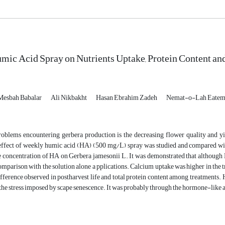
umic Acid Spray on Nutrients Uptake, Protein Content and
Mesbah Babalar
Ali Nikbakht
Hasan Ebrahim Zadeh
Nemat-o-Lah Eatem
roblems encountering gerbera production is the decreasing flower quality and y
 effect of weekly humic acid (HA) (500 mg/L) spray was studied and compared wit
 concentration of HA on Gerbera jamesonii L. It was demonstrated that although H
comparison with the solution alone a pplications. Calcium uptake was higher in th
ifference observed in postharvest life and total protein content among treatments.
the stress imposed by scape senescence. It was probably through the hormone-like a