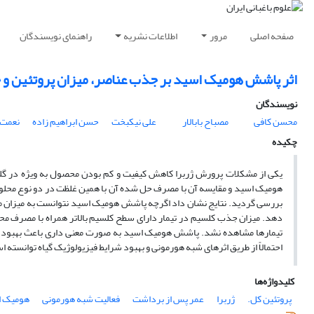
صفحه اصلی
مرور
اطلاعات نشریه
راهنمای نویسندگان
اثر پاشش هومیک اسید بر جذب عناصر، میزان پروتئین و 
نویسندگان
محسن کافی
مصباح بابالار
علی نیکبخت
حسن ابراهیم زاده
نعمت ا
چکیده
بررسی گردید. نتایج نشان داد اگرچه پاشش هومیک اسید نتوانست به میزان مص
دهد. میزان جذب کلسیم در تیمار دارای سطح کلسیم بالاتر همراه با مصرف محل
تیمارها مشاهده نشد. پاشش هومیک اسید به صورت معنی داری باعث بهبود 
احتمالاً از طریق اثرهای شبه هورمونی و بهبود شرایط فیزیولوژیک گیاه توانست
کلیدواژه‌ها
پروتئین کل.
ژربرا
عمر پس از برداشت
فعالیت شبه هورمونی
هومیک ا