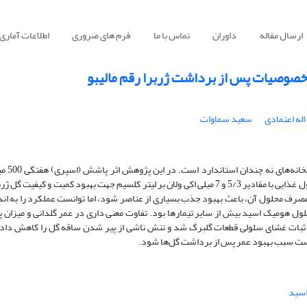
ارسال مقاله
داوران
تماس با ما
فرم های ضروری
اطلاعات آماری
خصوصیات پس از برداشت ژربرا رقم مالیبو
له اعتمادی
سعید سماوات
یکی از مشکلات پرورش
هومیک اسید و مقایسه آن با مصرف حل شده آن با همین غلظت در دو نوع محلول غذایی با مقادیر 5/3 و 7 میلی اکی ولان بر لیتر کلسیم جهت بهبود ک
رف محلول آن، باعث بهبود جذب بسیاری از عناصر شود، اما توانست عملکرد را به اند
ول هومیک اسید بیش از سایر تیمارها بود. تفاوت معنی داری در عمر گلدانی و میزان پ
ثبات غشای سلولی قطعات گلبرگ شد و تنش ناشی از پیر شدن ساقه گل را کاهش داد
ه است سبب بهبود عمر پس از برداشت گل‌ها شود.
سید