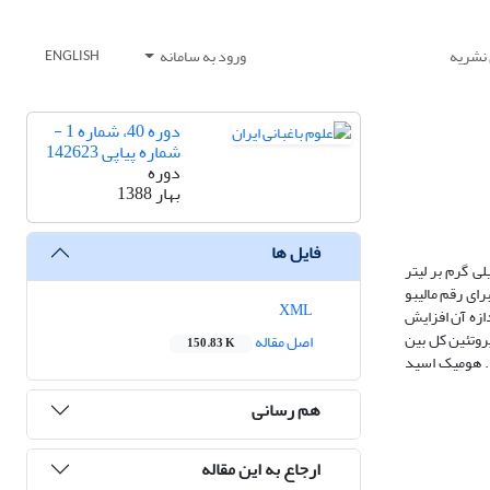
 نشریه
ورود به سامانه
ENGLISH
دوره 40، شماره 1 -
شماره پیاپی 142623
دوره
بهار 1388
فایل ها
 ژربرا کاهش کیفیت و کم بودن محصول به ویژه در گلخانه‌های نه چندان استاندارد است. در این پژوهش اثر پاشش (اسپری) هفتگی 500 میلی گرم بر لیتر
میت و کیفیت گل ژربرای رقم مالیبو
XML
ازه آن افزایش
روتئین کل بین
اصل مقاله
150.83 K
. هومیک اسید
هم رسانی
ارجاع به این مقاله