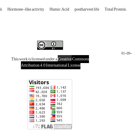
ii
Hormone-like activity
Humic Acid
postharvest life
Total Protein.
This work is licensed under a
Creative
Commons
.
Attribution 4.0 International License