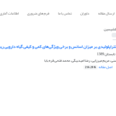
ارسال مقاله
داوران
تماس با ما
فرم های ضروری
اطلاعات آماری
لشیسین
اپلوئیدی بر میزان اسانس و برخی ویژگی‌های کمی و کیفی گیاه دارویی ریحان (mum basilicum L
، مریم میرزایی، رضا امیدبیگی، محمد فتحی قره بابا
اصل مقاله
216.28 K