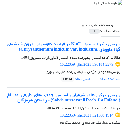
نویسنده =
علیرضا یاوری
تعداد مقالات:
4
بررسی تاثیر الیسیتور NaCl بر فرایند کالوس‎زایی درون شیشه‌ای
گیاه داوودی (Chrysanthemum indicum var. indiucum)
مقالات آماده انتشار، پذیرفته شده، انتشار آنلاین از
25 شهریور 1404
10.22059/ijhs.2025.396184.2279
یونس محمودی، مژگان سلیمانی زاده، علیرضا یاوری
مشاهده مقاله
اصل مقاله
1.04 M
بررسی ترکیب‌های شیمیایی اسانس جمعیت‌های طبیعی مورتلخ
‏‏(‏Salvia mirzayanii Rech. f. & Esfand.‎‏) در استان هرمزگان
دوره 52، شماره 2، تابستان 1400، صفحه
391-403
10.22059/ijhs.2021.321568.1914
صفیه بی نوا، علیرضا یاوری، مجید شکرپور