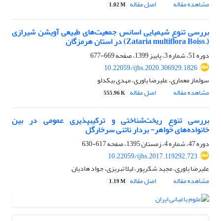
مشاهده مقاله
اصل مقاله
1.02 M
بررسی تنوع شیمیایی اسانس جمعیت‌های طبیعی آویشن شیرازی
(‏Zataria multiflora Boiss.‎‏) در ‏استان هرمزگان
دوره 51، شماره 3، پاییز 1399، صفحه
669-677
10.22059/ijhs.2020.306929.1826
سولماز معماری، علیرضا یاوری، مهدی بیکدلو
مشاهده مقاله
اصل مقاله
555.96 K
بررسی تنوع ریخت‌شناختی و ترکیب‎پذیری عمومی در بین
خانواده‌های خواهر- بردار ناتنی سرخارگل
دوره 47، شماره 4، زمستان 1395، صفحه
617-630
10.22059/ijhs.2017.119292.723
علیرضا یاوری، مجید شکرپور، لیلا تبریزی، جواد هادیان
مشاهده مقاله
اصل مقاله
1.19 M