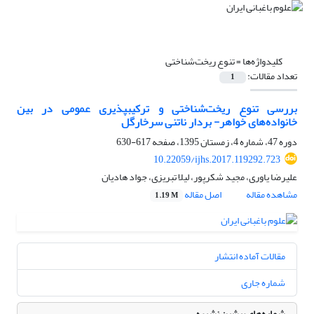
کلیدواژه‌ها =
تنوع ریخت‌شناختی
تعداد مقالات:
1
بررسی تنوع ریخت‌شناختی و ترکیب‎پذیری عمومی در بین
خانواده‌های خواهر- بردار ناتنی سرخارگل
دوره 47، شماره 4، زمستان 1395، صفحه
617-630
10.22059/ijhs.2017.119292.723
علیرضا یاوری، مجید شکرپور، لیلا تبریزی، جواد هادیان
مشاهده مقاله
اصل مقاله
1.19 M
مقالات آماده انتشار
شماره جاری
شماره‌های پیشین نشریه